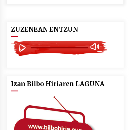
POTTO: San Pedro jaietako bertso-saioa
2026/07/09
ZUZENEAN ENTZUN
Larunbatean Plentziako Itsas Martxa ospatuko
da
2026/07/07
LIBURUEN ERREPUBLIKA TXIKIA: Hiragana akats
isil batekin dator beti
2026/07/07
Izan Bilbo Hiriaren LAGUNA
Auritz Iñurrietaren margoak ikusgai
Uribitarte40 aretoan
2026/07/03
SOINUGELA: Paul McCartney eta Ringo Starr-en
lan berriak