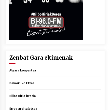
Zenbat Gara ekimenak
Algara konpartsa
Bakaikuko Etxea
Bilbo Hiria irratia
Erroa argitaletxea