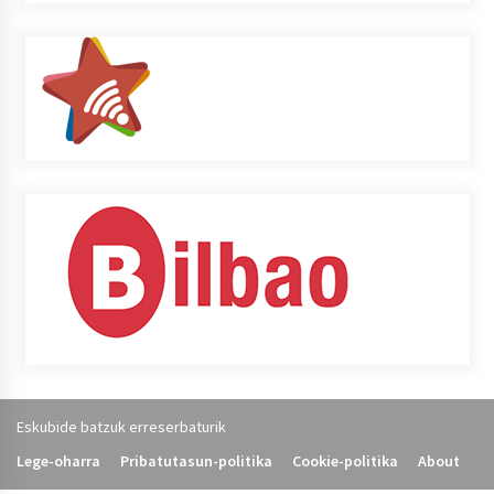
Eskubide batzuk erreserbaturik
Lege-oharra
Pribatutasun-politika
Cookie-politika
About