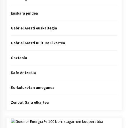
Euskara jendea
Gabriel Aresti euskaltegia
Gabriel Aresti Kultura Elkartea
Gazteola
Kafe Antzokia
Kurkuluxetan umegunea
Zenbat Gara elkartea