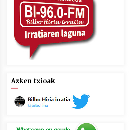
2026/07/03
MUSIBLA #297: Bide, Boards Of Canada, Somak,
Tiga, Twisted Teens, Underscores, Habia
2026/07/02
Azken txioak