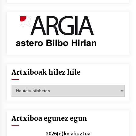
Artxiboak hilez hile
Artxiboak
hilez
hile
Artxiboa egunez egun
2026(e)ko abuztua