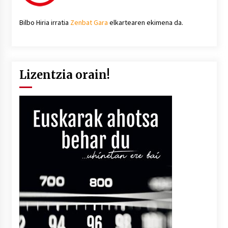
Bilbo Hiria irratia
Zenbat Gara
elkartearen ekimena da.
Lizentzia orain!