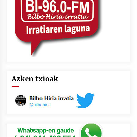
2026/07/03
MUSIBLA #297: Bide, Boards Of Canada, Somak,
Tiga, Twisted Teens, Underscores, Habia
2026/07/02
Azken txioak