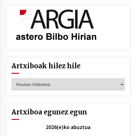
Artxiboak hilez hile
Artxiboak
hilez
hile
Artxiboa egunez egun
2026(e)ko abuztua