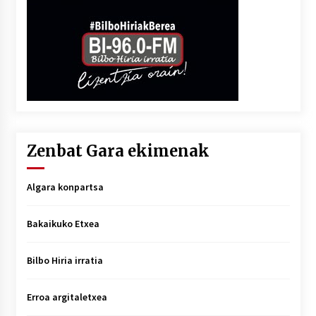
Zenbat Gara ekimenak
Algara konpartsa
Bakaikuko Etxea
Bilbo Hiria irratia
Erroa argitaletxea