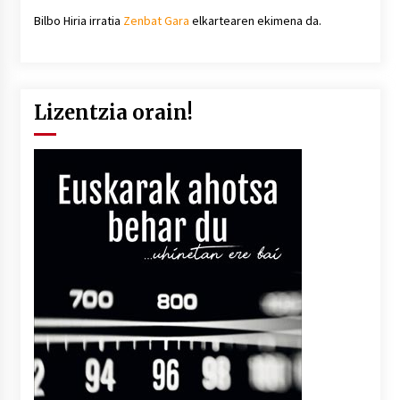
Bilbo Hiria irratia
Zenbat Gara
elkartearen ekimena da.
Lizentzia orain!