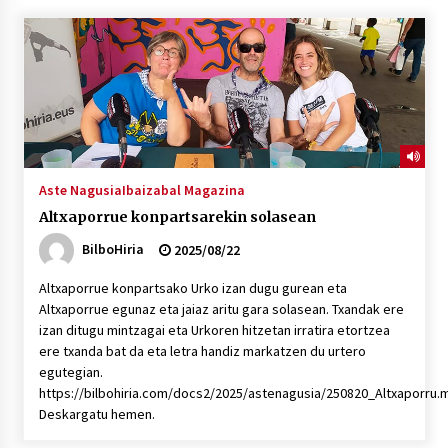
“Hiztegi bat” Gorka Urbizuk idatzitako letren
hiztegia
2026/07/23
Bakaikuko barnetegitik gazteek egindako saio
berezia
2026/07/16
Aste Nagusia
Ibaizabal Magazina
Altxaporrue konpartsarekin solasean
Tuba eta bonbardinoaren astea, Bilboko
Kontserbatorioan protagonista
BilboHiria
2025/08/22
2026/07/16
Altxaporrue konpartsako Urko izan dugu gurean eta
Altxaporrue egunaz eta jaiaz aritu gara solasean. Txandak ere
Auzoportala : 1×04 Auzofoniak
izan ditugu mintzagai eta Urkoren hitzetan irratira etortzea
2026/07/15
ere txanda bat da eta letra handiz markatzen du urtero
egutegian.
https://bilbohiria.com/docs2/2025/astenagusia/250820_Altxaporru.
Gaur abitua da Bilbao bbk live jaialdia
Deskargatu hemen.
2026/07/09