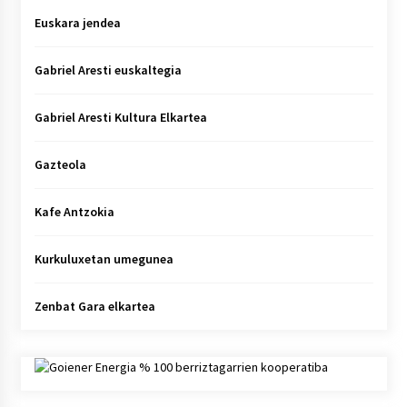
Euskara jendea
Gabriel Aresti euskaltegia
Gabriel Aresti Kultura Elkartea
Gazteola
Kafe Antzokia
Kurkuluxetan umegunea
Zenbat Gara elkartea