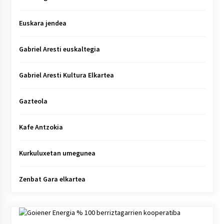
Euskara jendea
Gabriel Aresti euskaltegia
Gabriel Aresti Kultura Elkartea
Gazteola
Kafe Antzokia
Kurkuluxetan umegunea
Zenbat Gara elkartea