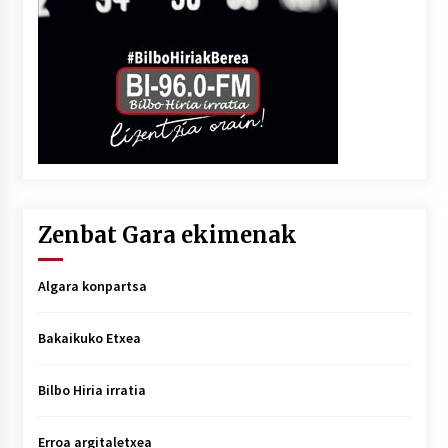
Zenbat Gara ekimenak
Algara konpartsa
Bakaikuko Etxea
Bilbo Hiria irratia
Erroa argitaletxea