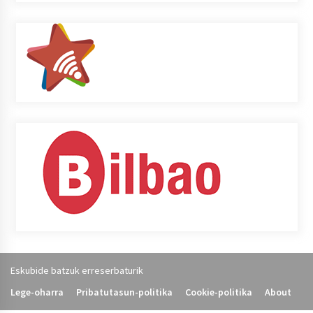
Eskubide batzuk erreserbaturik
Lege-oharra
Pribatutasun-politika
Cookie-politika
About