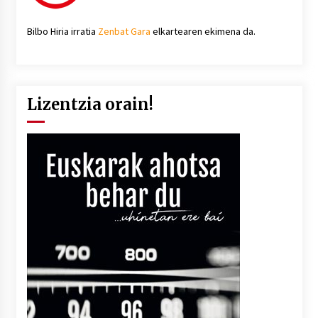
Bilbo Hiria irratia
Zenbat Gara
elkartearen ekimena da.
Lizentzia orain!