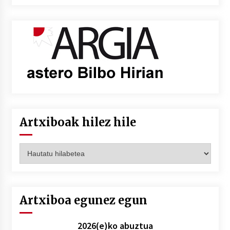
Artxiboak hilez hile
Artxiboak
hilez
hile
Artxiboa egunez egun
2026(e)ko abuztua