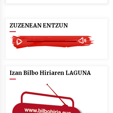
POTTO: San Pedro jaietako bertso-saioa
2026/07/09
ZUZENEAN ENTZUN
Larunbatean Plentziako Itsas Martxa ospatuko
da
2026/07/07
LIBURUEN ERREPUBLIKA TXIKIA: Hiragana akats
isil batekin dator beti
2026/07/07
Izan Bilbo Hiriaren LAGUNA
Auritz Iñurrietaren margoak ikusgai
Uribitarte40 aretoan
2026/07/03
SOINUGELA: Paul McCartney eta Ringo Starr-en
lan berriak