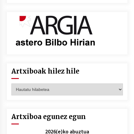
Artxiboak hilez hile
Artxiboak
hilez
hile
Artxiboa egunez egun
2026(e)ko abuztua