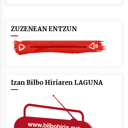
POTTO: San Pedro jaietako bertso-saioa
2026/07/09
ZUZENEAN ENTZUN
Larunbatean Plentziako Itsas Martxa ospatuko
da
2026/07/07
LIBURUEN ERREPUBLIKA TXIKIA: Hiragana akats
isil batekin dator beti
2026/07/07
Izan Bilbo Hiriaren LAGUNA
Auritz Iñurrietaren margoak ikusgai
Uribitarte40 aretoan
2026/07/03
SOINUGELA: Paul McCartney eta Ringo Starr-en
lan berriak