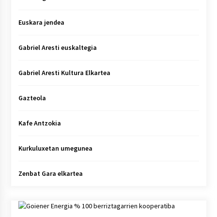
Euskara jendea
Gabriel Aresti euskaltegia
Gabriel Aresti Kultura Elkartea
Gazteola
Kafe Antzokia
Kurkuluxetan umegunea
Zenbat Gara elkartea