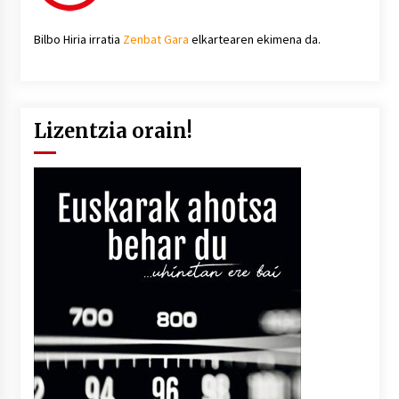
Bilbo Hiria irratia
Zenbat Gara
elkartearen ekimena da.
Lizentzia orain!