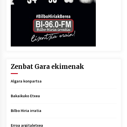
Zenbat Gara ekimenak
Algara konpartsa
Bakaikuko Etxea
Bilbo Hiria irratia
Erroa argitaletxea