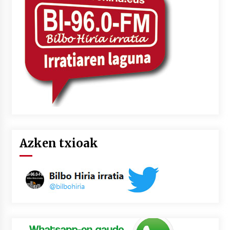
2026/07/03
MUSIBLA #297: Bide, Boards Of Canada, Somak,
Tiga, Twisted Teens, Underscores, Habia
2026/07/02
Azken txioak