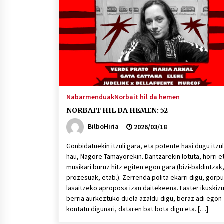
protagonista
2026/07/16
POTTO: San Pedro jaietako bertso-
saioa
2026/07/09
Auritz Iñurrietaren margoak
ikusgai Uribitarte40 aretoan
Nabarmenduak
Norbait hil da hemen
2026/07/03
NORBAIT HIL DA HEMEN: 52
BilboHiria
2026/03/18
Gonbidatuekin itzuli gara, eta potente hasi dugu itzu
hau, Nagore Tamayorekin. Dantzarekin lotuta, horri e
musikari buruz hitz egiten egon gara (bizi-baldintzak
prozesuak, etab.). Zerrenda polita ekarri digu, gorp
lasaitzeko aproposa izan daitekeena. Laster ikuskiz
berria aurkeztuko duela azaldu digu, beraz adi egon
kontatu digunari, dataren bat bota digu eta. […]