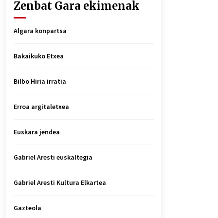
Zenbat Gara ekimenak
Algara konpartsa
Bakaikuko Etxea
Bilbo Hiria irratia
Erroa argitaletxea
Euskara jendea
Gabriel Aresti euskaltegia
Gabriel Aresti Kultura Elkartea
Gazteola