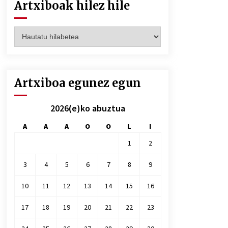
Artxiboak hilez hile
Artxiboak
hilez
hile
Artxiboa egunez egun
2026(e)ko abuztua
A
A
A
O
O
L
I
1
2
3
4
5
6
7
8
9
10
11
12
13
14
15
16
17
18
19
20
21
22
23