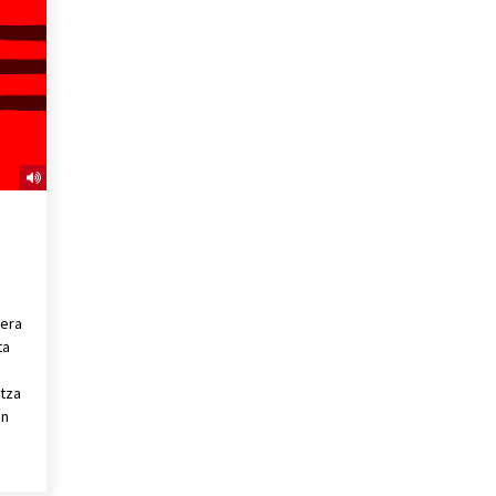
2026/07/15
Larunbatean Plentziako Itsas
Martxa ospatuko da
2026/07/07
SOINUGELA: Paul McCartney eta
Ringo Starr-en lan berriak
2026/07/03
lera
ta
,
utza
un