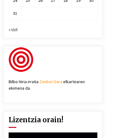
24
25
26
27
28
29
30
31
« Uzt
Bilbo Hiria irratia
Zenbat Gara
elkartearen
ekimena da.
Lizentzia orain!