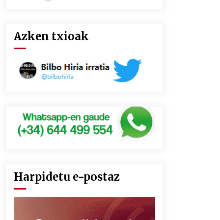
Azken txioak
Harpidetu e-postaz