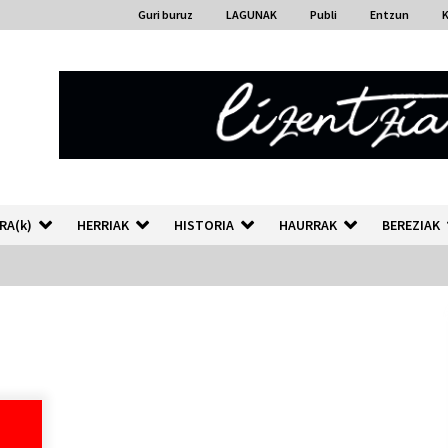
Guri buruz
LAGUNAK
Publi
Entzun
RA(k)
HERRIAK
HISTORIA
HAURRAK
BEREZIAK
“Hiztegi bat” Gorka Urbizuk
idatzitako letren hiztegia
2026/07/23
Auzoportala : 1×04 Auzofoniak