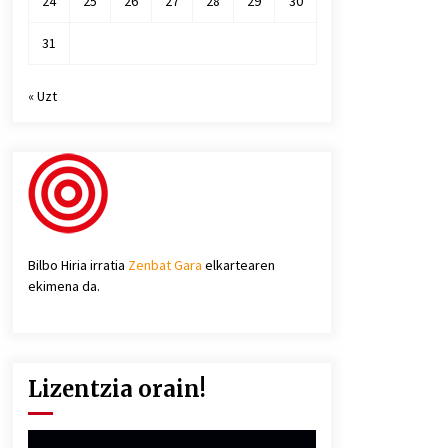
24
25
26
27
28
29
30
31
« Uzt
Bilbo Hiria irratia
Zenbat Gara
elkartearen
ekimena da.
Lizentzia orain!