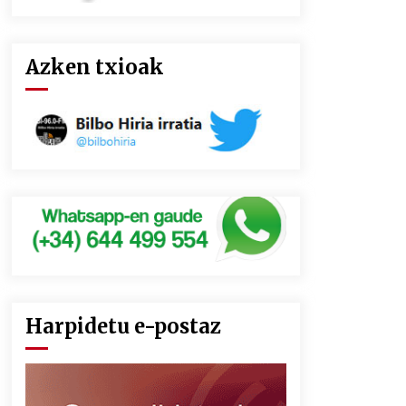
Azken txioak
Harpidetu e-postaz