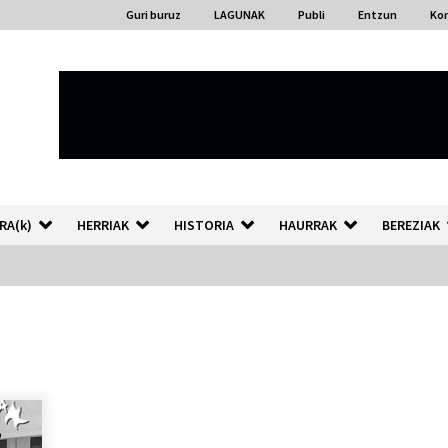
Guri buruz
LAGUNAK
Publi
Entzun
Ko
RA(k)
HERRIAK
HISTORIA
HAURRAK
BEREZIAK
“Hiztegi bat” Gorka Urbizuk
idatzitako letren hiztegia
2026/07/23
Auzoportala : 1×04 Auzofoniak