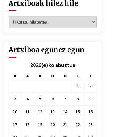
Artxiboak hilez hile
Artxiboak
hilez
hile
Artxiboa egunez egun
2026(e)ko abuztua
A
A
A
O
O
L
I
1
2
3
4
5
6
7
8
9
10
11
12
13
14
15
16
17
18
19
20
21
22
23