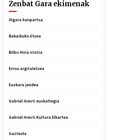
Zenbat Gara ekimenak
Algara konpartsa
Bakaikuko Etxea
Bilbo Hiria irratia
Erroa argitaletxea
Euskara jendea
Gabriel Aresti euskaltegia
Gabriel Aresti Kultura Elkartea
Gazteola