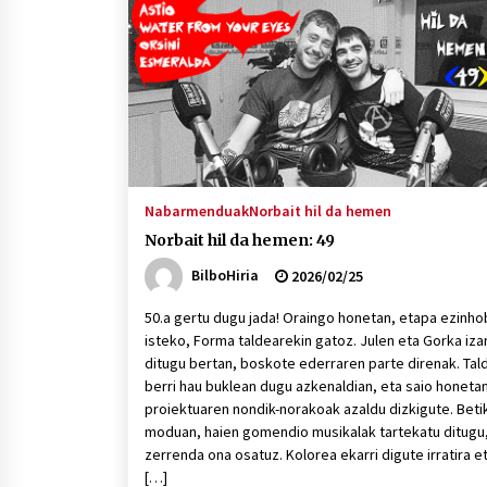
protagonista
2026/07/16
POTTO: San Pedro jaietako bertso-
saioa
2026/07/09
Auritz Iñurrietaren margoak
ikusgai Uribitarte40 aretoan
Nabarmenduak
Norbait hil da hemen
2026/07/03
Norbait hil da hemen: 49
BilboHiria
2026/02/25
50.a gertu dugu jada! Oraingo honetan, etapa ezinh
isteko, Forma taldearekin gatoz. Julen eta Gorka iza
ditugu bertan, boskote ederraren parte direnak. Tal
berri hau buklean dugu azkenaldian, eta saio honeta
proiektuaren nondik-norakoak azaldu dizkigute. Beti
moduan, haien gomendio musikalak tartekatu ditugu
zerrenda ona osatuz. Kolorea ekarri digute irratira e
[…]