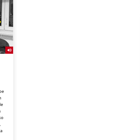
2026/07/15
Larunbatean Plentziako Itsas
Martxa ospatuko da
2026/07/07
SOINUGELA: Paul McCartney eta
Ringo Starr-en lan berriak
2026/07/03
obe
n
de
n
ko
,
ta