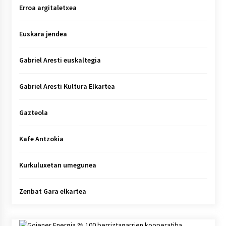
Erroa argitaletxea
Euskara jendea
Gabriel Aresti euskaltegia
Gabriel Aresti Kultura Elkartea
Gazteola
Kafe Antzokia
Kurkuluxetan umegunea
Zenbat Gara elkartea