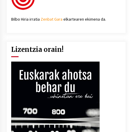
Bilbo Hiria irratia
Zenbat Gara
elkartearen ekimena da.
Lizentzia orain!