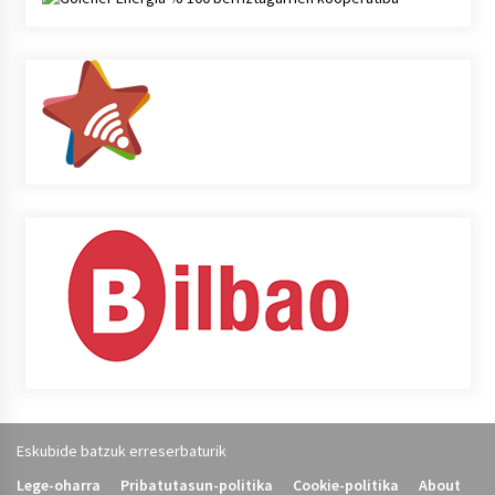
Eskubide batzuk erreserbaturik
Lege-oharra
Pribatutasun-politika
Cookie-politika
About