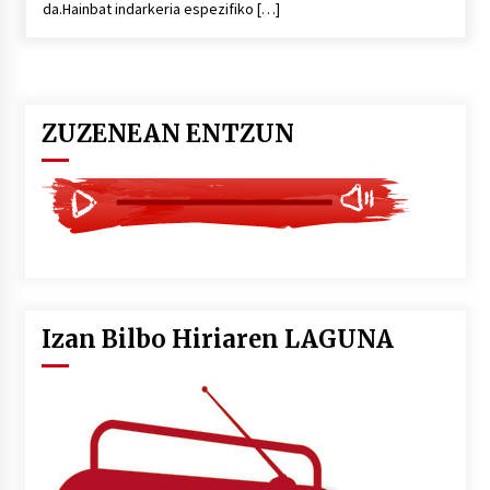
da.Hainbat indarkeria espezifiko […]
POTTO: San Pedro jaietako bertso-saioa
2026/07/09
ZUZENEAN ENTZUN
Larunbatean Plentziako Itsas Martxa ospatuko
da
2026/07/07
LIBURUEN ERREPUBLIKA TXIKIA: Hiragana akats
isil batekin dator beti
2026/07/07
Izan Bilbo Hiriaren LAGUNA
Auritz Iñurrietaren margoak ikusgai
Uribitarte40 aretoan
2026/07/03
SOINUGELA: Paul McCartney eta Ringo Starr-en
lan berriak