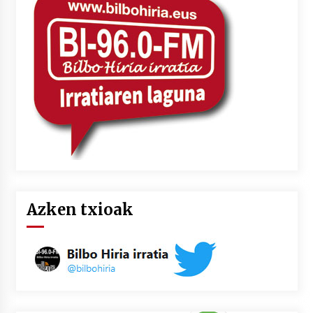
2026/07/03
MUSIBLA #297: Bide, Boards Of Canada, Somak,
Tiga, Twisted Teens, Underscores, Habia
2026/07/02
Azken txioak