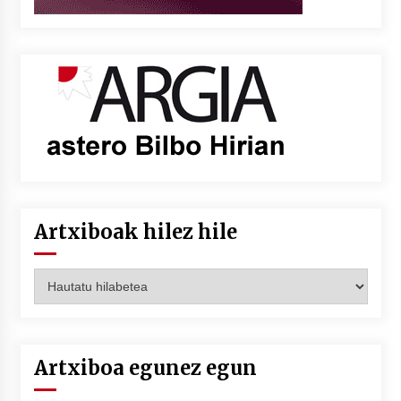
Artxiboak hilez hile
Artxiboak
hilez
hile
Artxiboa egunez egun