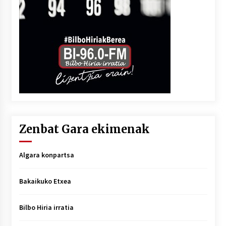
Zenbat Gara ekimenak
Algara konpartsa
Bakaikuko Etxea
Bilbo Hiria irratia