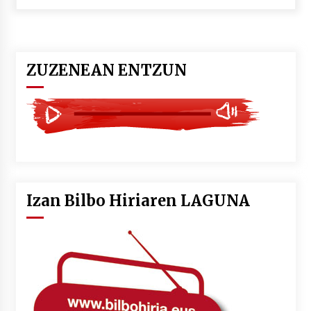
POTTO: San Pedro jaietako bertso-saioa
2026/07/09
ZUZENEAN ENTZUN
Larunbatean Plentziako Itsas Martxa ospatuko
da
2026/07/07
LIBURUEN ERREPUBLIKA TXIKIA: Hiragana akats
isil batekin dator beti
2026/07/07
Izan Bilbo Hiriaren LAGUNA
Auritz Iñurrietaren margoak ikusgai
Uribitarte40 aretoan
2026/07/03
SOINUGELA: Paul McCartney eta Ringo Starr-en
lan berriak