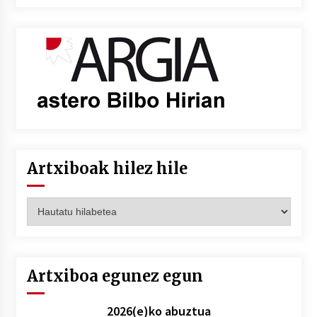
Artxiboak hilez hile
Artxiboak
hilez
hile
Artxiboa egunez egun
2026(e)ko abuztua