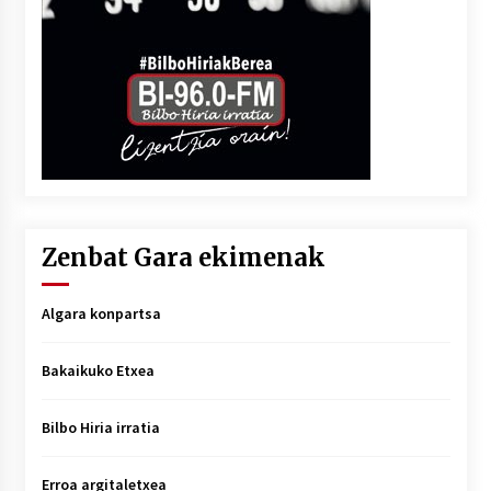
Zenbat Gara ekimenak
Algara konpartsa
Bakaikuko Etxea
Bilbo Hiria irratia
Erroa argitaletxea