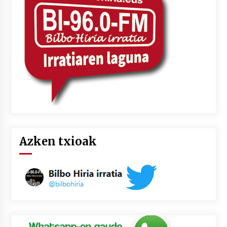
2026/07/03
MUSIBLA #297: Bide, Boards Of Canada, Somak,
Tiga, Twisted Teens, Underscores, Habia
2026/07/02
Azken txioak