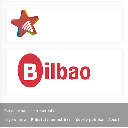
Eskubide batzuk erreserbaturik
Lege-oharra
Pribatutasun-politika
Cookie-politika
About