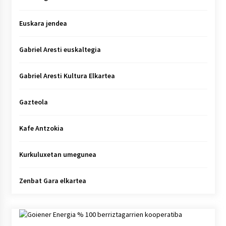
Euskara jendea
Gabriel Aresti euskaltegia
Gabriel Aresti Kultura Elkartea
Gazteola
Kafe Antzokia
Kurkuluxetan umegunea
Zenbat Gara elkartea