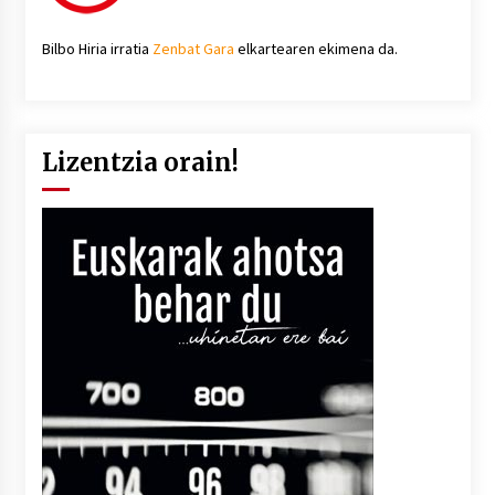
Bilbo Hiria irratia
Zenbat Gara
elkartearen ekimena da.
Lizentzia orain!