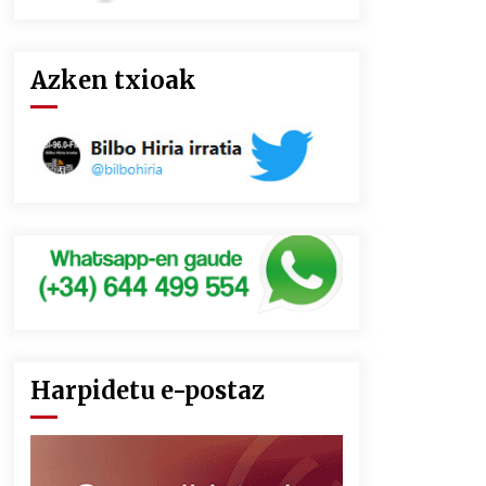
Azken txioak
Harpidetu e-postaz