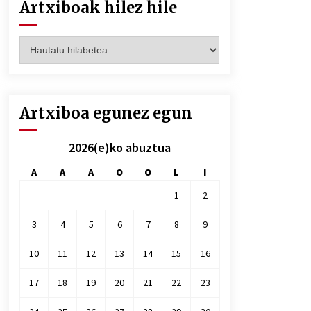
Artxiboak hilez hile
Artxiboak
hilez
hile
Artxiboa egunez egun
2026(e)ko abuztua
A
A
A
O
O
L
I
1
2
3
4
5
6
7
8
9
10
11
12
13
14
15
16
17
18
19
20
21
22
23