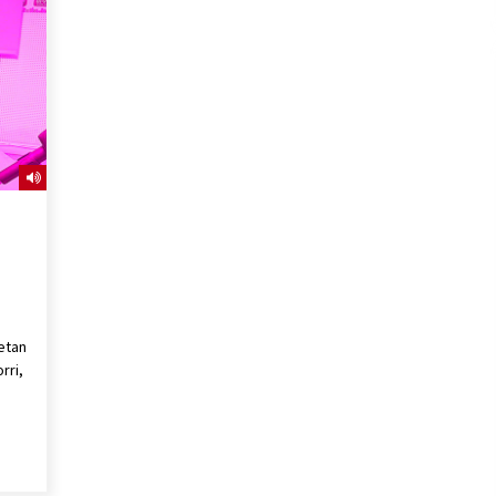
2026/07/15
Larunbatean Plentziako Itsas
Martxa ospatuko da
2026/07/07
SOINUGELA: Paul McCartney eta
Ringo Starr-en lan berriak
2026/07/03
netan
rri,