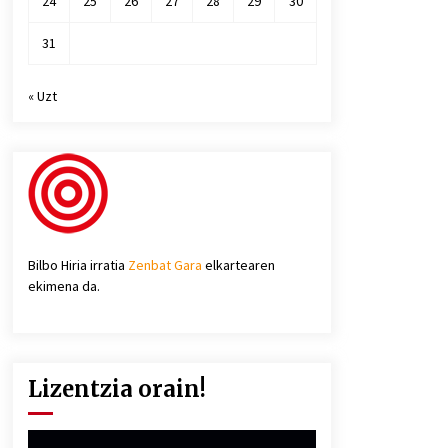
24
25
26
27
28
29
30
31
« Uzt
Bilbo Hiria irratia
Zenbat Gara
elkartearen
ekimena da.
Lizentzia orain!