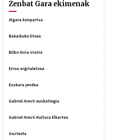
Zenbat Gara ekimenak
Algara konpartsa
Bakaikuko Etxea
Bilbo Hiria irratia
Erroa argitaletxea
Euskara jendea
Gabriel Aresti euskaltegia
Gabriel Aresti Kultura Elkartea
Gazteola