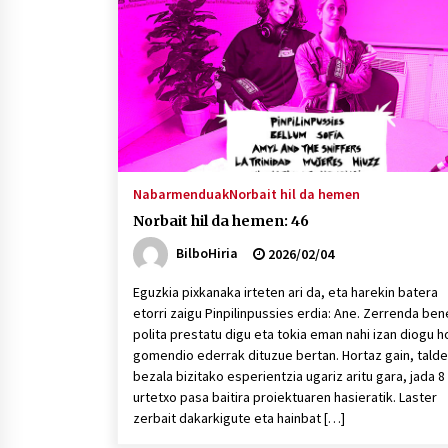
protagonista
2026/07/16
POTTO: San Pedro jaietako bertso-
saioa
2026/07/09
Auritz Iñurrietaren margoak
ikusgai Uribitarte40 aretoan
Nabarmenduak
Norbait hil da hemen
2026/07/03
Norbait hil da hemen: 46
BilboHiria
2026/02/04
Eguzkia pixkanaka irteten ari da, eta harekin batera
etorri zaigu Pinpilinpussies erdia: Ane. Zerrenda be
polita prestatu digu eta tokia eman nahi izan diogu ho
gomendio ederrak dituzue bertan. Hortaz gain, talde
bezala bizitako esperientzia ugariz aritu gara, jada 8
urtetxo pasa baitira proiektuaren hasieratik. Laster
zerbait dakarkigute eta hainbat […]