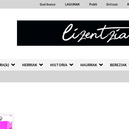
Guri buruz
LAGUNAK
Publi
Entzun
RA(k)
HERRIAK
HISTORIA
HAURRAK
BEREZIAK
“Hiztegi bat” Gorka Urbizuk
idatzitako letren hiztegia
2026/07/23
Auzoportala : 1×04 Auzofoniak