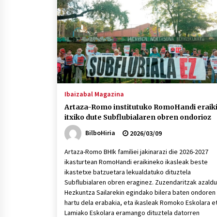
protagonista
2026/07/16
POTTO: San Pedro jaietako bertso-
saioa
2026/07/09
Auritz Iñurrietaren margoak
ikusgai Uribitarte40 aretoan
Ibaizabal Magazina
2026/07/03
Artaza-Romo institutuko RomoHandi eraik
itxiko dute Subflubialaren obren ondorioz
BilboHiria
2026/03/09
Artaza-Romo BHIk familiei jakinarazi die 2026-2027
ikasturtean RomoHandi eraikineko ikasleak beste
ikastetxe batzuetara lekualdatuko dituztela
Subflubialaren obren eraginez. Zuzendaritzak azaldu
Hezkuntza Sailarekin egindako bilera baten ondoren
hartu dela erabakia, eta ikasleak Romoko Eskolara e
Lamiako Eskolara eramango dituztela datorren