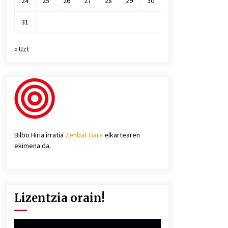
24
25
26
27
28
29
30
31
« Uzt
Bilbo Hiria irratia
Zenbat Gara
elkartearen
ekimena da.
Lizentzia orain!