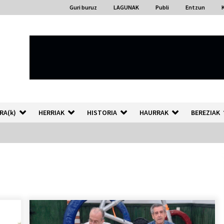
Guri buruz
LAGUNAK
Publi
Entzun
RA(k)
HERRIAK
HISTORIA
HAURRAK
BEREZIAK
“Hiztegi bat” Gorka Urbizuk
idatzitako letren hiztegia
2026/07/23
Auzoportala : 1×04 Auzofoniak