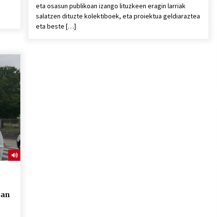
eta osasun publikoan izango lituzkeen eragin larriak
salatzen dituzte kolektiboek, eta proiektua geldiaraztea
eta beste […]
8an