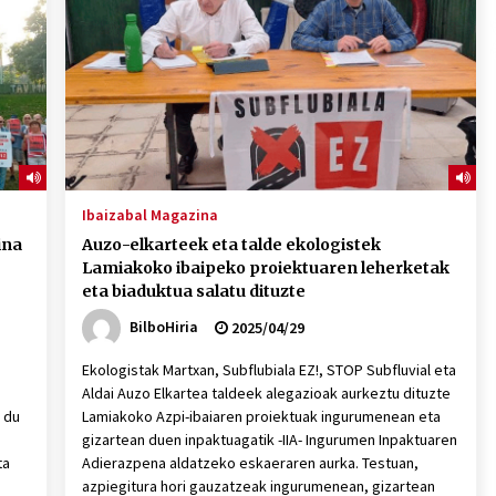
2026/07/15
Larunbatean Plentziako Itsas
Martxa ospatuko da
2026/07/07
SOINUGELA: Paul McCartney eta
Ringo Starr-en lan berriak
Ibaizabal Magazina
2026/07/03
ina
Auzo-elkarteek eta talde ekologistek
Lamiakoko ibaipeko proiektuaren leherketak
eta biaduktua salatu dituzte
BilboHiria
2025/04/29
Ekologistak Martxan, Subflubiala EZ!, STOP Subfluvial eta
Aldai Auzo Elkartea taldeek alegazioak aurkeztu dituzte
 du
Lamiakoko Azpi-ibaiaren proiektuak ingurumenean eta
gizartean duen inpaktuagatik -IIA- Ingurumen Inpaktuaren
ta
Adierazpena aldatzeko eskaeraren aurka. Testuan,
azpiegitura hori gauzatzeak ingurumenean, gizartean