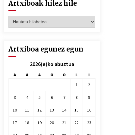
Artxiboak hilez hile
Artxiboak
hilez
hile
Artxiboa egunez egun
2026(e)ko abuztua
A
A
A
O
O
L
I
1
2
3
4
5
6
7
8
9
10
11
12
13
14
15
16
17
18
19
20
21
22
23