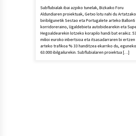
Subflubialak ibai azpiko tunelak, Bizkaiko Foru
Aldundiaren proiektuak, Getxo lotu nahi du Artatzako
biribilgunetik Sestao eta Portugalete arteko Ballonti
korridoreraino, Ugaldebieta autobidearekin eta Sup
Hegoaldearekin lotzeko korapilo handi bat eraikiz. 5
milioi euroko inbertsioa eta itsasadarraren bi ertzen
arteko trafikoa % 33 handitzea ekarriko du, egunek
63.000 ibilgailurekin. Subflubialaren proiektua […]