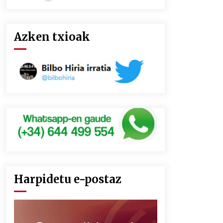
Azken txioak
Harpidetu e-postaz