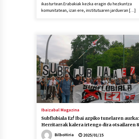
ikasturtean.Erabakiak kezka eragin du hezkuntza
komunitatean, izan ere, institutuaren jardueran […]
Ibaizabal Magazina
Subflubiala Ez! Ibai azpiko tunelaren aurka:
Herritarrak kalera irtengo dira otsailaren 
BilboHiria
2025/01/15