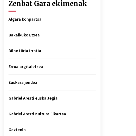
Zenbat Gara ekimenak
Algara konpartsa
Bakaikuko Etxea
Bilbo Hiria irratia
Erroa argitaletxea
Euskara jendea
Gabriel Aresti euskaltegia
Gabriel Aresti Kultura Elkartea
Gazteola