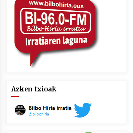
2026/07/03
MUSIBLA #297: Bide, Boards Of Canada, Somak,
Tiga, Twisted Teens, Underscores, Habia
2026/07/02
Azken txioak