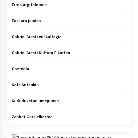
Erroa argitaletxea
Euskara jendea
Gabriel Aresti euskaltegia
Gabriel Aresti Kultura Elkartea
Gazteola
Kafe Antzokia
Kurkuluxetan umegunea
Zenbat Gara elkartea