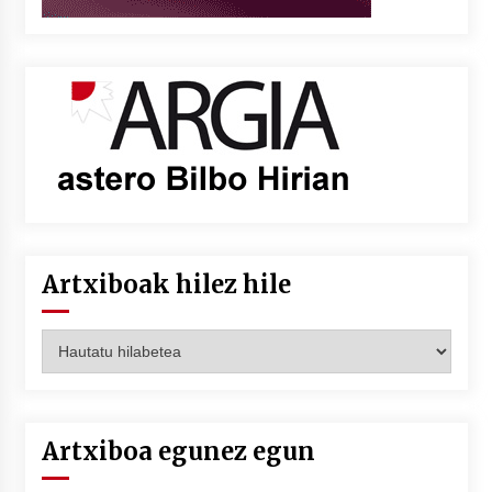
Artxiboak hilez hile
Artxiboak
hilez
hile
Artxiboa egunez egun