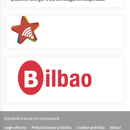
Eskubide batzuk erreserbaturik
Lege-oharra
Pribatutasun-politika
Cookie-politika
About