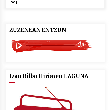
izan […]
POTTO: San Pedro jaietako bertso-saioa
2026/07/09
ZUZENEAN ENTZUN
Larunbatean Plentziako Itsas Martxa ospatuko
da
2026/07/07
LIBURUEN ERREPUBLIKA TXIKIA: Hiragana akats
isil batekin dator beti
2026/07/07
Izan Bilbo Hiriaren LAGUNA
Auritz Iñurrietaren margoak ikusgai
Uribitarte40 aretoan
2026/07/03
SOINUGELA: Paul McCartney eta Ringo Starr-en
lan berriak