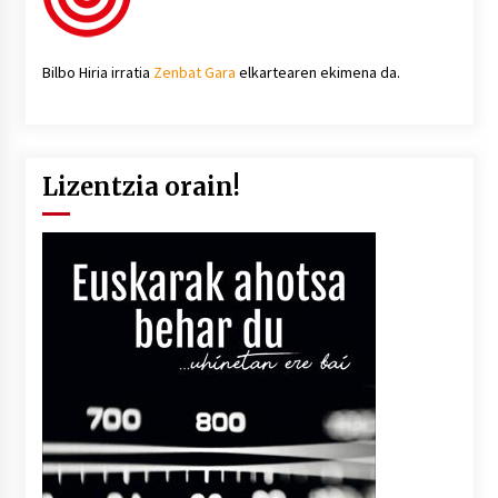
Bilbo Hiria irratia
Zenbat Gara
elkartearen ekimena da.
Lizentzia orain!