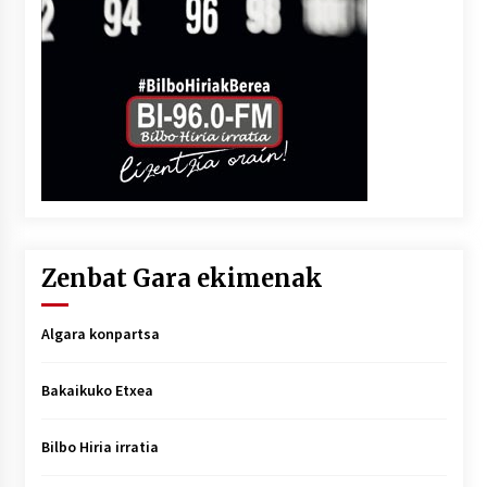
Zenbat Gara ekimenak
Algara konpartsa
Bakaikuko Etxea
Bilbo Hiria irratia