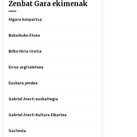
Zenbat Gara ekimenak
Algara konpartsa
Bakaikuko Etxea
Bilbo Hiria irratia
Erroa argitaletxea
Euskara jendea
Gabriel Aresti euskaltegia
Gabriel Aresti Kultura Elkartea
Gazteola