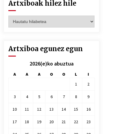
Artxiboak hilez hile
Artxiboak
hilez
hile
Artxiboa egunez egun
2026(e)ko abuztua
A
A
A
O
O
L
I
1
2
3
4
5
6
7
8
9
10
11
12
13
14
15
16
17
18
19
20
21
22
23