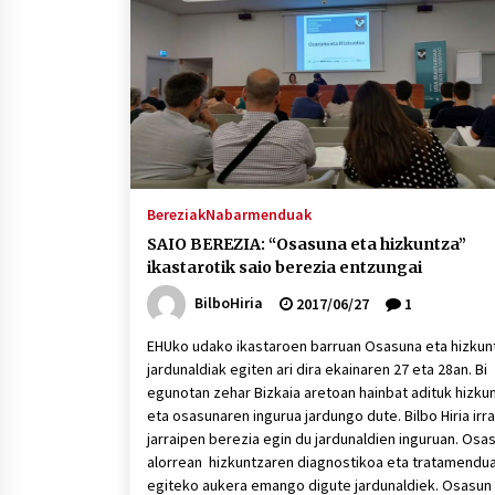
protagonista
2026/07/16
POTTO: San Pedro jaietako bertso-
saioa
2026/07/09
Auritz Iñurrietaren margoak
ikusgai Uribitarte40 aretoan
Bereziak
Nabarmenduak
2026/07/03
SAIO BEREZIA: “Osasuna eta hizkuntza”
ikastarotik saio berezia entzungai
BilboHiria
2017/06/27
1
EHUko udako ikastaroen barruan Osasuna eta hizkun
jardunaldiak egiten ari dira ekainaren 27 eta 28an. Bi
egunotan zehar Bizkaia aretoan hainbat adituk hizku
eta osasunaren ingurua jardungo dute. Bilbo Hiria irra
jarraipen berezia egin du jardunaldien inguruan. Osa
alorrean hizkuntzaren diagnostikoa eta tratamendu
egiteko aukera emango digute jardunaldiek. Osasun