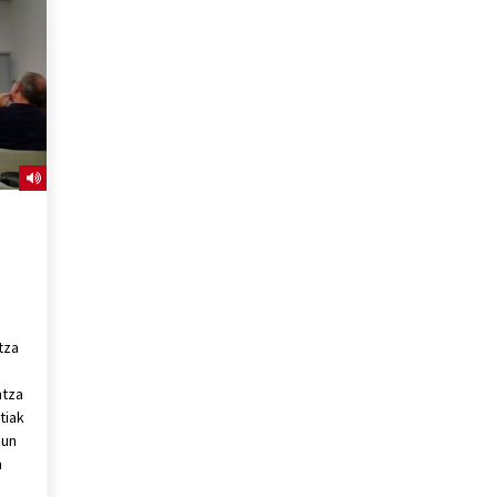
2026/07/15
Larunbatean Plentziako Itsas
Martxa ospatuko da
2026/07/07
SOINUGELA: Paul McCartney eta
Ringo Starr-en lan berriak
2026/07/03
tza
ntza
tiak
sun
a