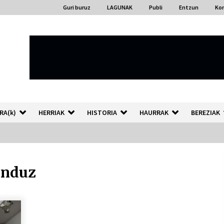
Guri buruz
LAGUNAK
Publi
Entzun
Ko
RA(k)
HERRIAK
HISTORIA
HAURRAK
BEREZIAK
unduz
“Hiztegi bat” Gorka Urbizuk
idatzitako letren hiztegia
2026/07/23
Auzoportala : 1×04 Auzofoniak