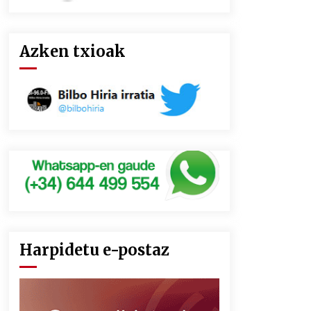
Azken txioak
Harpidetu e-postaz