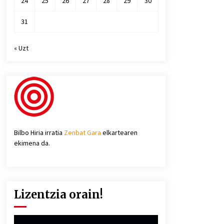
24
25
26
27
28
29
30
31
« Uzt
Bilbo Hiria irratia
Zenbat Gara
elkartearen
ekimena da.
Lizentzia orain!