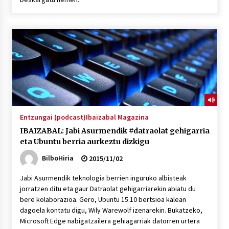
Entzungai (podcast)
Ibaizabal Magazina
IBAIZABAL: Jabi Asurmendik #datraolat gehigarria
eta Ubuntu berria aurkeztu dizkigu
BilboHiria
2015/11/02
Jabi Asurmendik teknologia berrien inguruko albisteak
jorratzen ditu eta gaur Datraolat gehigarriarekin abiatu du
bere kolaborazioa. Gero, Ubuntu 15.10 bertsioa kalean
dagoela kontatu digu, Wily Warewolf izenarekin. Bukatzeko,
Microsoft Edge nabigatzailera gehiagarriak datorren urtera