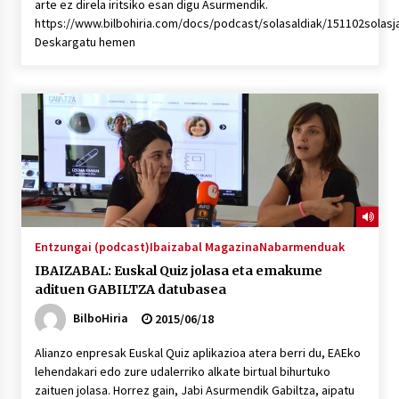
arte ez direla iritsiko esan digu Asurmendik.
https://www.bilbohiria.com/docs/podcast/solasaldiak/151102solas
Deskargatu hemen
Entzungai (podcast)
Ibaizabal Magazina
Nabarmenduak
IBAIZABAL: Euskal Quiz jolasa eta emakume
adituen GABILTZA datubasea
BilboHiria
2015/06/18
Alianzo enpresak Euskal Quiz aplikazioa atera berri du, EAEko
lehendakari edo zure udalerriko alkate birtual bihurtuko
zaituen jolasa. Horrez gain, Jabi Asurmendik Gabiltza, aipatu