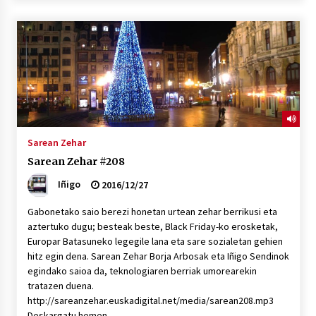
2026/07/03
MUSIBLA #297: Bide, Boards Of Canada, Somak,
Tiga, Twisted Teens, Underscores, Habia
2026/07/02
Sarean Zehar
Sarean Zehar #208
Iñigo
2016/12/27
Gabonetako saio berezi honetan urtean zehar berrikusi eta
aztertuko dugu; besteak beste, Black Friday-ko erosketak,
Europar Batasuneko legegile lana eta sare sozialetan gehien
hitz egin dena. Sarean Zehar Borja Arbosak eta Iñigo Sendinok
egindako saioa da, teknologiaren berriak umorearekin
tratazen duena.
http://sareanzehar.euskadigital.net/media/sarean208.mp3
Deskargatu hemen.