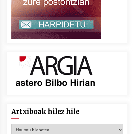
Artxiboak hilez hile
Artxiboak
hilez