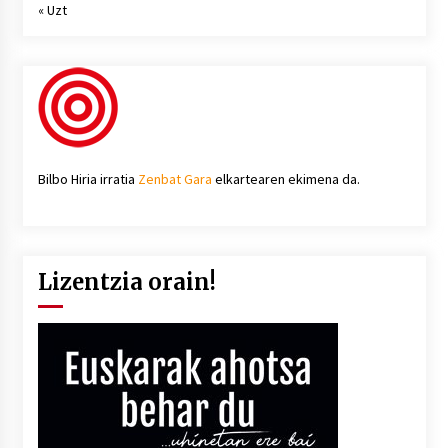
« Uzt
Bilbo Hiria irratia
Zenbat Gara
elkartearen ekimena da.
Lizentzia orain!