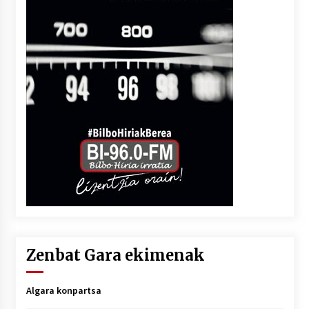
Zenbat Gara ekimenak
Algara konpartsa