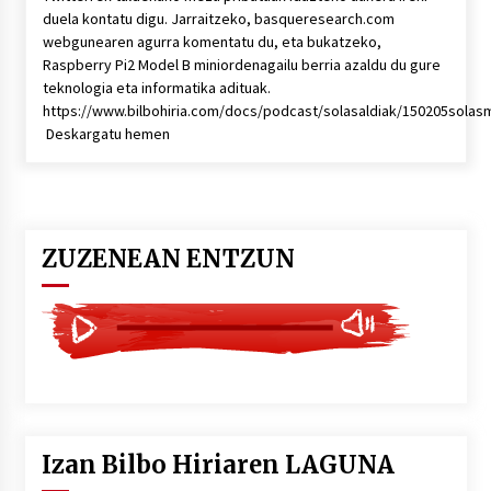
duela kontatu digu. Jarraitzeko, basqueresearch.com
webgunearen agurra komentatu du, eta bukatzeko,
Raspberry Pi2 Model B miniordenagailu berria azaldu du gure
teknologia eta informatika adituak.
https://www.bilbohiria.com/docs/podcast/solasaldiak/150205solas
Deskargatu hemen
ZUZENEAN ENTZUN
Izan Bilbo Hiriaren LAGUNA