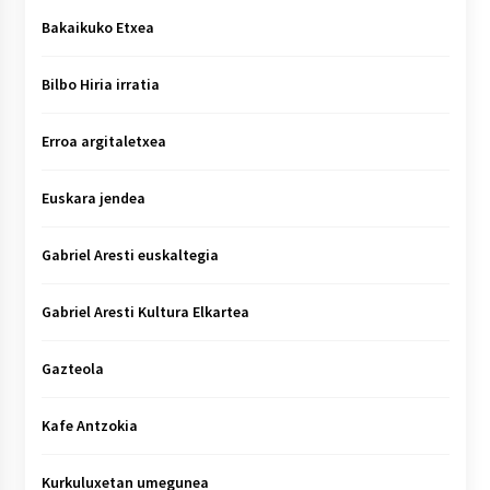
Bakaikuko Etxea
Bilbo Hiria irratia
Erroa argitaletxea
Euskara jendea
Gabriel Aresti euskaltegia
Gabriel Aresti Kultura Elkartea
Gazteola
Kafe Antzokia
Kurkuluxetan umegunea