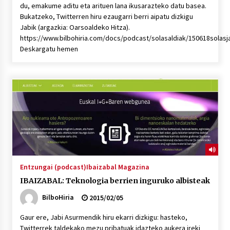
du, emakume aditu eta arituen lana ikusarazteko datu basea.
Bukatzeko, Twitterren hiru ezaugarri berri aipatu dizkigu
Jabik (argazkia: Oarsoaldeko Hitza).
https://www.bilbohiria.com/docs/podcast/solasaldiak/150618solas
Deskargatu hemen
Entzungai (podcast)
Ibaizabal Magazina
IBAIZABAL: Teknologia berrien inguruko albisteak
BilboHiria
2015/02/05
Gaur ere, Jabi Asurmendik hiru ekarri dizkigu: hasteko,
Twitterrek taldekako mezu pribatuak idazteko aukera ireki