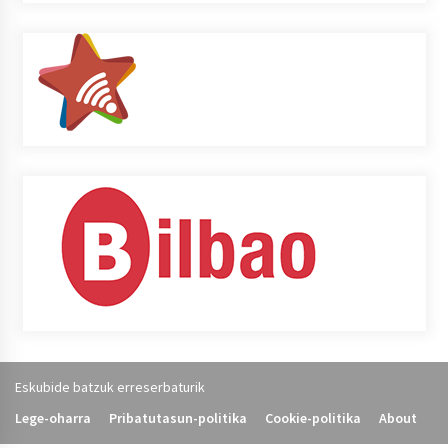
Eskubide batzuk erreserbaturik
Lege-oharra
Pribatutasun-politika
Cookie-politika
About