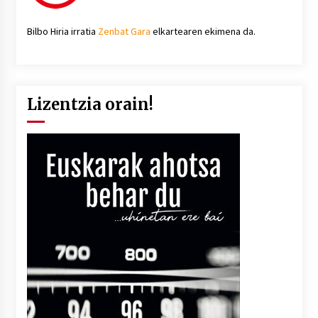
Bilbo Hiria irratia
Zenbat Gara
elkartearen ekimena da.
Lizentzia orain!