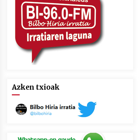
2026/07/03
MUSIBLA #297: Bide, Boards Of Canada, Somak,
Tiga, Twisted Teens, Underscores, Habia
2026/07/02
Azken txioak