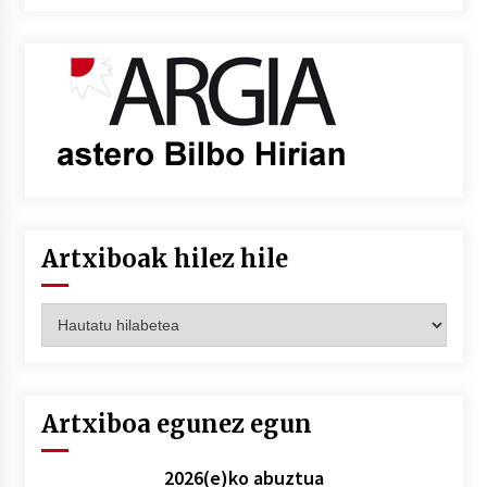
Artxiboak hilez hile
Artxiboak
hilez
hile
Artxiboa egunez egun
2026(e)ko abuztua