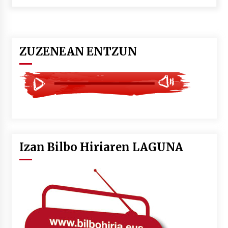
POTTO: San Pedro jaietako bertso-saioa
2026/07/09
ZUZENEAN ENTZUN
Larunbatean Plentziako Itsas Martxa ospatuko
da
2026/07/07
LIBURUEN ERREPUBLIKA TXIKIA: Hiragana akats
isil batekin dator beti
2026/07/07
Izan Bilbo Hiriaren LAGUNA
Auritz Iñurrietaren margoak ikusgai
Uribitarte40 aretoan
2026/07/03
SOINUGELA: Paul McCartney eta Ringo Starr-en
lan berriak