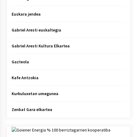
Euskara jendea
Gabriel Aresti euskaltegia
Gabriel Aresti Kultura Elkartea
Gazteola
Kafe Antzokia
Kurkuluxetan umegunea
Zenbat Gara elkartea