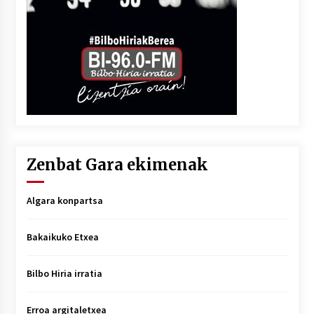
Zenbat Gara ekimenak
Algara konpartsa
Bakaikuko Etxea
Bilbo Hiria irratia
Erroa argitaletxea