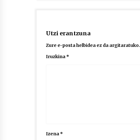
Utzi erantzuna
Zure e-posta helbidea ez da argitaratuko.
Iruzkina
*
Izena
*