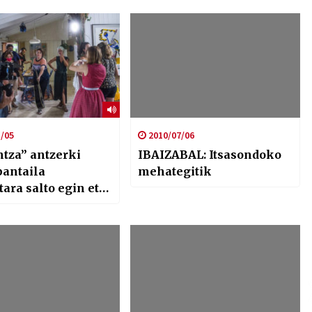
/05
2010/07/06
ntza” antzerki
IBAIZABAL: Itsasondoko
pantaila
mehategitik
ara salto egin eta
streinatuko da