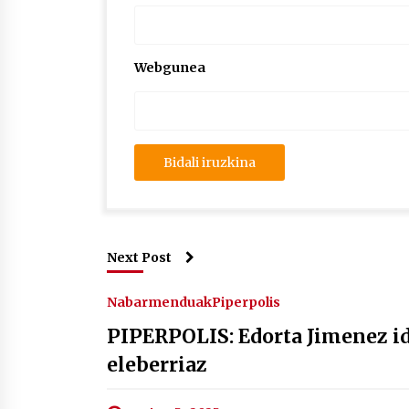
Webgunea
Next Post
Nabarmenduak
Piperpolis
PIPERPOLIS: Edorta Jimenez i
eleberriaz