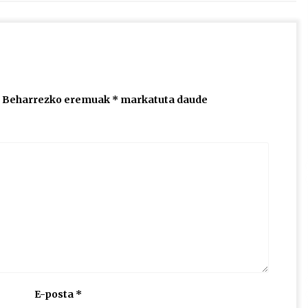
jaisteko.
Beharrezko eremuak
*
markatuta daude
E-posta
*