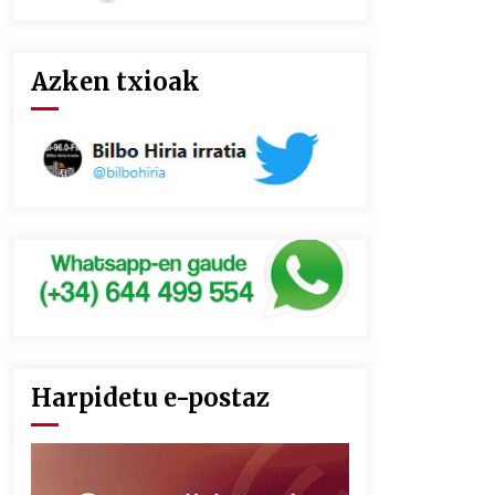
Azken txioak
Harpidetu e-postaz