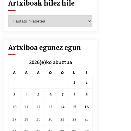
Artxiboak hilez hile
Artxiboak
hilez
hile
Artxiboa egunez egun
2026(e)ko abuztua
A
A
A
O
O
L
I
1
2
3
4
5
6
7
8
9
10
11
12
13
14
15
16
17
18
19
20
21
22
23