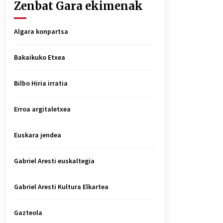
Zenbat Gara ekimenak
Algara konpartsa
Bakaikuko Etxea
Bilbo Hiria irratia
Erroa argitaletxea
Euskara jendea
Gabriel Aresti euskaltegia
Gabriel Aresti Kultura Elkartea
Gazteola