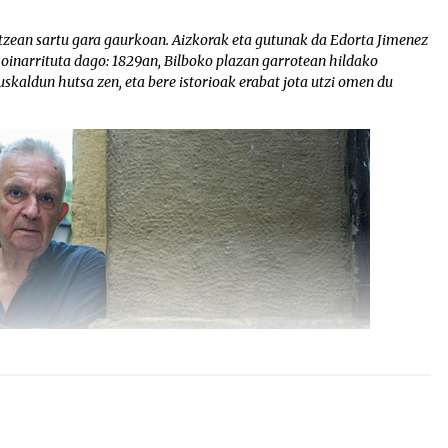
 atzean sartu gara gaurkoan. Aizkorak eta gutunak da Edorta Jimenez
oinarrituta dago: 1829an, Bilboko plazan garrotean hildako
ldun hutsa zen, eta bere istorioak erabat jota utzi omen du