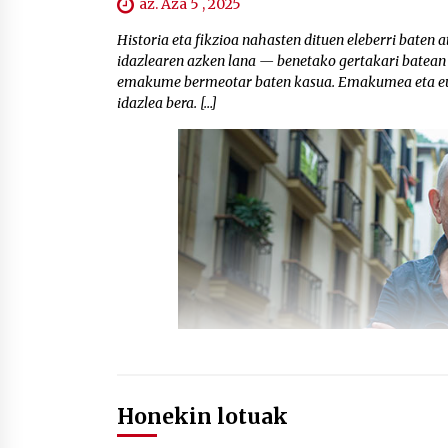
az. Aza 5 , 2025
Historia eta fikzioa nahasten dituen eleberri baten
idazlearen azken lana — benetako gertakari batean 
emakume bermeotar baten kasua. Emakumea eta euska
idazlea bera. […]
Honekin lotuak