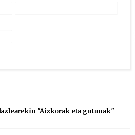
dazlearekin "Aizkorak eta gutunak"