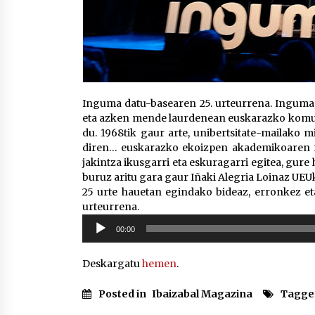
Inguma datu-basearen 25. urteurrena. Inguma, 
eta azken mende laurdenean euskarazko komunit
du. 1968tik gaur arte, unibertsitate-mailako m
diren… euskarazko ekoizpen akademikoaren ma
jakintza ikusgarri eta eskuragarri egitea, gure
buruz aritu gara gaur Iñaki Alegria Loinaz UE
25 urte hauetan egindako bideaz, erronkez et
urteurrena.
Soinu
00:00
erreproduzigailua
Deskargatu
hemen
.
Posted in
Ibaizabal Magazina
Tagge