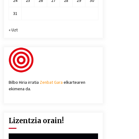
24
25
26
27
28
29
30
31
« Uzt
Bilbo Hiria irratia
Zenbat Gara
elkartearen
ekimena da.
Lizentzia orain!