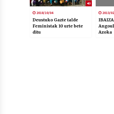
2018/10/04
2013/02
Deustuko Gazte talde
IBAIZA
Feministak 10 urte bete
Angou
ditu
Azoka