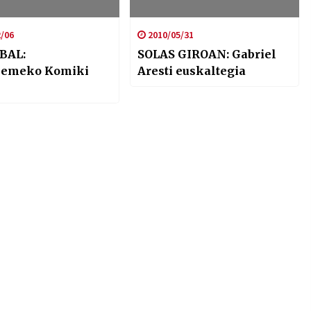
/06
2010/05/31
BAL:
SOLAS GIROAN: Gabriel
lemeko Komiki
Aresti euskaltegia