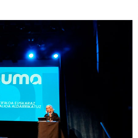
2026/07/15
Larunbatean Plentziako Itsas
Martxa ospatuko da
2026/07/07
SOINUGELA: Paul McCartney eta
Ringo Starr-en lan berriak
2026/07/03