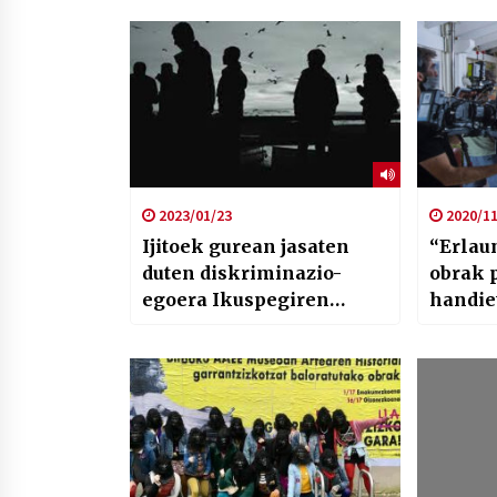
2023/01/23
2020/11
Ijitoek gurean jasaten
“Erlau
duten diskriminazio-
obrak 
egoera Ikuspegiren
handiet
barometroan
bihar e