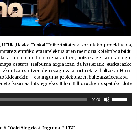
UEUk ,Udako Euskal Unibertsitateak, sortutako proiektua da,
ate zientifiko eta intelektualaren memoria kolektiboa bildu
ilaka lan bildu ditu: norenak diren, noiz eta zer arlotan egin
pa osatuta. Helburua argia izan da hasieratik: euskarazko
 hizkuntzan sortzen den ezagutza aitortu eta zabaltzeko. Horri
Uko kidearekin —eta Inguma proiektuaren bultzatzaileetakoa—
a etorkizunaz hitz egiteko. Bihar Bilborocken ospatuko dute
Erabili
00:00
gora/behera
gezi-
teklak
bolumena
d #
Iñaki Alegria
#
Inguma
#
UEU
igotzeko
edo