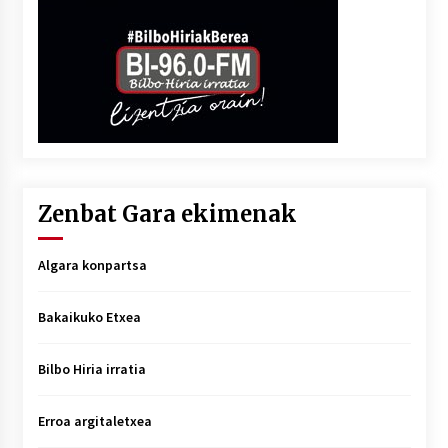
Zenbat Gara ekimenak
Algara konpartsa
Bakaikuko Etxea
Bilbo Hiria irratia
Erroa argitaletxea