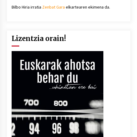
Bilbo Hiria irratia
Zenbat Gara
elkartearen ekimena da.
Lizentzia orain!