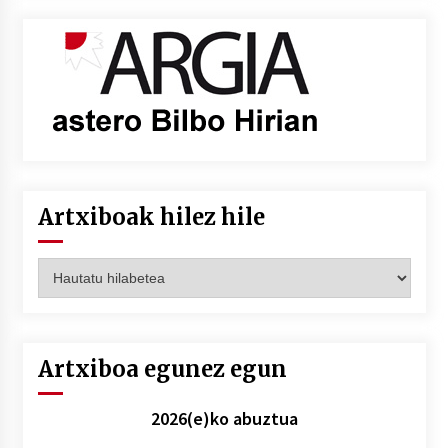
Artxiboak hilez hile
Artxiboak
hilez
hile
Artxiboa egunez egun
2026(e)ko abuztua