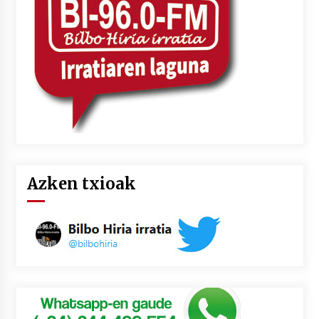
2026/07/03
MUSIBLA #297: Bide, Boards Of Canada, Somak,
Tiga, Twisted Teens, Underscores, Habia
2026/07/02
Azken txioak