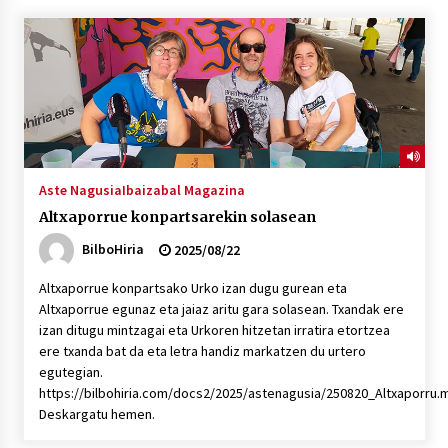
“Hiztegi bat” Gorka Urbizuk idatzitako letren
hiztegia
2026/07/23
Bakaikuko barnetegitik gazteek egindako saio
berezia
2026/07/16
Aste Nagusia
Ibaizabal Magazina
Altxaporrue konpartsarekin solasean
Tuba eta bonbardinoaren astea, Bilboko
Kontserbatorioan protagonista
BilboHiria
2025/08/22
2026/07/16
Altxaporrue konpartsako Urko izan dugu gurean eta
Altxaporrue egunaz eta jaiaz aritu gara solasean. Txandak ere
Auzoportala : 1×04 Auzofoniak
izan ditugu mintzagai eta Urkoren hitzetan irratira etortzea
2026/07/15
ere txanda bat da eta letra handiz markatzen du urtero
egutegian.
https://bilbohiria.com/docs2/2025/astenagusia/250820_Altxaporru.
Gaur abitua da Bilbao bbk live jaialdia
Deskargatu hemen.
2026/07/09