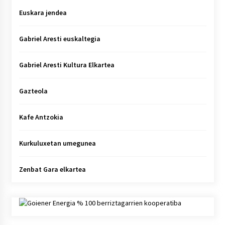
Euskara jendea
Gabriel Aresti euskaltegia
Gabriel Aresti Kultura Elkartea
Gazteola
Kafe Antzokia
Kurkuluxetan umegunea
Zenbat Gara elkartea