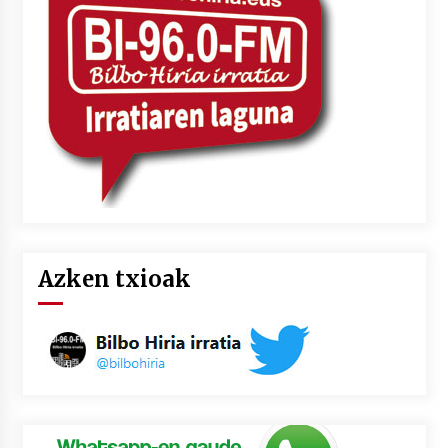
2026/07/03
MUSIBLA #297: Bide, Boards Of Canada, Somak,
Tiga, Twisted Teens, Underscores, Habia
2026/07/02
Azken txioak