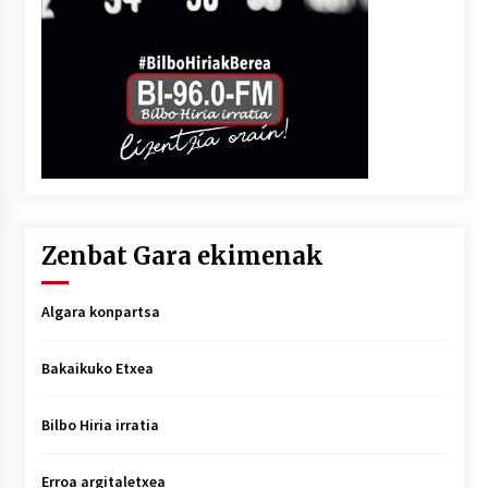
Zenbat Gara ekimenak
Algara konpartsa
Bakaikuko Etxea
Bilbo Hiria irratia
Erroa argitaletxea