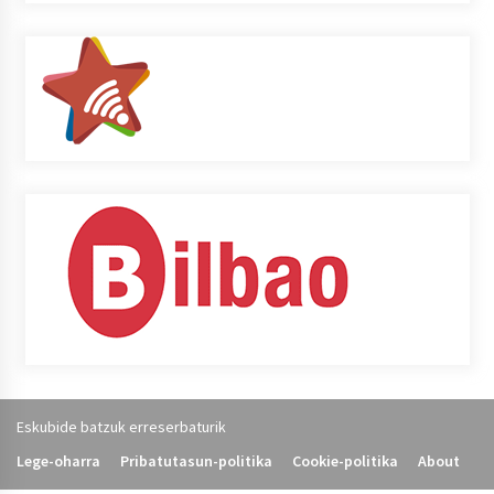
Eskubide batzuk erreserbaturik
Lege-oharra
Pribatutasun-politika
Cookie-politika
About