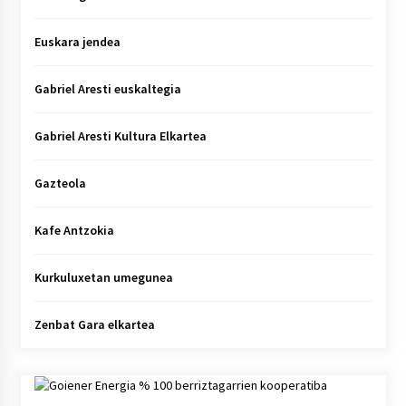
Euskara jendea
Gabriel Aresti euskaltegia
Gabriel Aresti Kultura Elkartea
Gazteola
Kafe Antzokia
Kurkuluxetan umegunea
Zenbat Gara elkartea