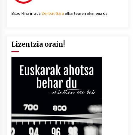
Bilbo Hiria irratia
Zenbat Gara
elkartearen ekimena da.
Lizentzia orain!