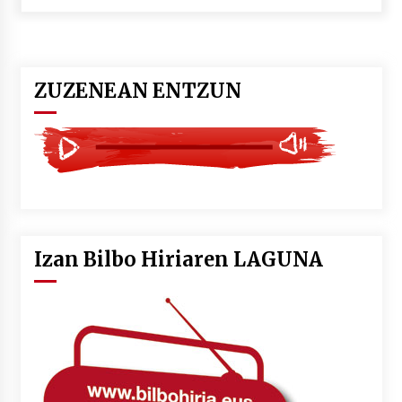
POTTO: San Pedro jaietako bertso-saioa
2026/07/09
ZUZENEAN ENTZUN
Larunbatean Plentziako Itsas Martxa ospatuko
da
2026/07/07
LIBURUEN ERREPUBLIKA TXIKIA: Hiragana akats
isil batekin dator beti
2026/07/07
Izan Bilbo Hiriaren LAGUNA
Auritz Iñurrietaren margoak ikusgai
Uribitarte40 aretoan
2026/07/03
SOINUGELA: Paul McCartney eta Ringo Starr-en
lan berriak