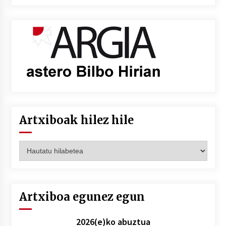
Artxiboak hilez hile
Artxiboak
hilez
hile
Artxiboa egunez egun
2026(e)ko abuztua