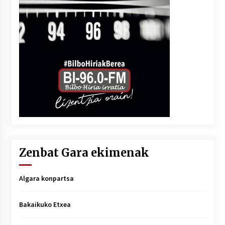
Zenbat Gara ekimenak
Algara konpartsa
Bakaikuko Etxea