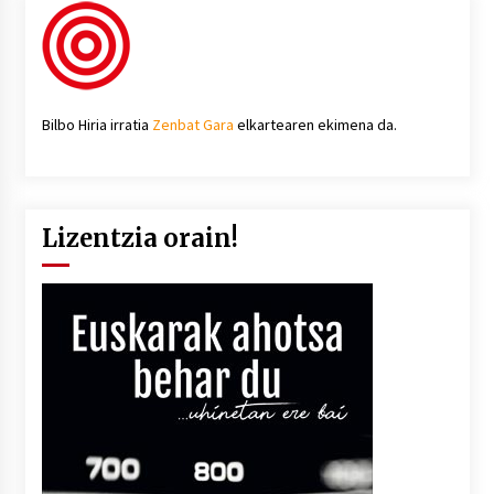
Bilbo Hiria irratia
Zenbat Gara
elkartearen ekimena da.
Lizentzia orain!