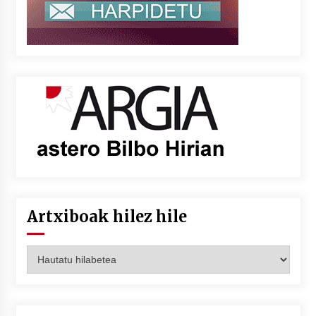
Artxiboak hilez hile
Artxiboak
hilez
hile