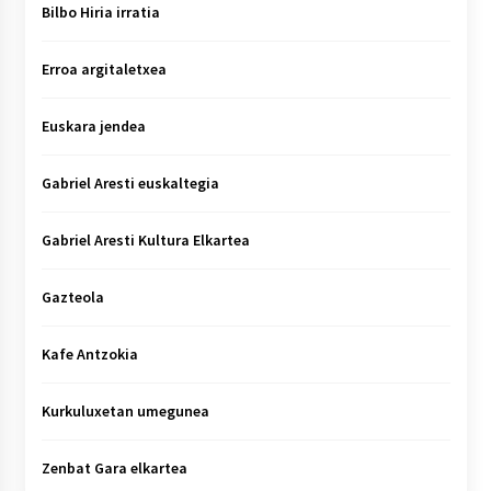
Bilbo Hiria irratia
Erroa argitaletxea
Euskara jendea
Gabriel Aresti euskaltegia
Gabriel Aresti Kultura Elkartea
Gazteola
Kafe Antzokia
Kurkuluxetan umegunea
Zenbat Gara elkartea