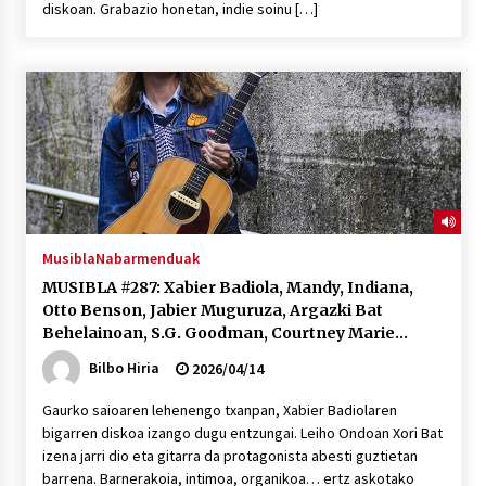
diskoan. Grabazio honetan, indie soinu […]
POTTO: San Pedro jaietako bertso-saioa
2026/07/09
Larunbatean Plentziako Itsas Martxa ospatuko
da
2026/07/07
LIBURUEN ERREPUBLIKA TXIKIA: Hiragana akats
Musibla
Nabarmenduak
isil batekin dator beti
MUSIBLA #287: Xabier Badiola, Mandy, Indiana,
2026/07/07
Otto Benson, Jabier Muguruza, Argazki Bat
Behelainoan, S.G. Goodman, Courtney Marie
Andrews
Auritz Iñurrietaren margoak ikusgai
Bilbo Hiria
2026/04/14
Uribitarte40 aretoan
2026/07/03
Gaurko saioaren lehenengo txanpan, Xabier Badiolaren
bigarren diskoa izango dugu entzungai. Leiho Ondoan Xori Bat
SOINUGELA: Paul McCartney eta Ringo Starr-en
izena jarri dio eta gitarra da protagonista abesti guztietan
lan berriak
barrena. Barnerakoia, intimoa, organikoa… ertz askotako