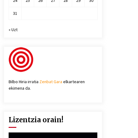
24
25
26
27
28
29
30
31
« Uzt
Bilbo Hiria irratia
Zenbat Gara
elkartearen
ekimena da.
Lizentzia orain!