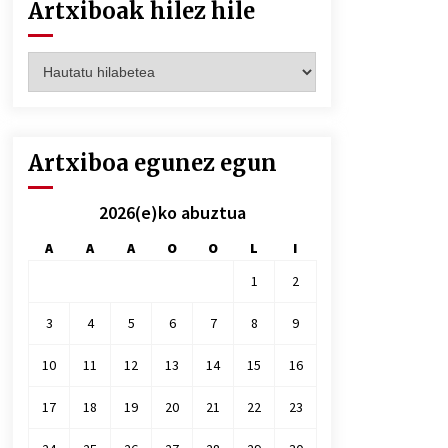
Artxiboak hilez hile
Artxiboak
hilez
hile
Artxiboa egunez egun
2026(e)ko abuztua
A
A
A
O
O
L
I
1
2
3
4
5
6
7
8
9
10
11
12
13
14
15
16
17
18
19
20
21
22
23