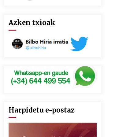
Azken txioak
Harpidetu e-postaz