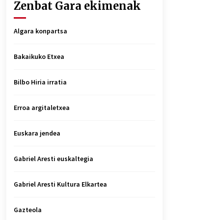
Zenbat Gara ekimenak
Algara konpartsa
Bakaikuko Etxea
Bilbo Hiria irratia
Erroa argitaletxea
Euskara jendea
Gabriel Aresti euskaltegia
Gabriel Aresti Kultura Elkartea
Gazteola