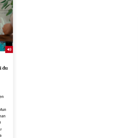
2026/07/15
Larunbatean Plentziako Itsas
Martxa ospatuko da
2026/07/07
SOINUGELA: Paul McCartney eta
Ringo Starr-en lan berriak
2026/07/03
i du
en
 Mun
man
0
u
a