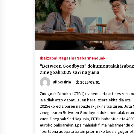
protagonista
2026/07/16
POTTO: San Pedro jaietako bertso-
saioa
2026/07/09
Auritz Iñurrietaren margoak
ikusgai Uribitarte40 aretoan
Ibaizabal Magazina
Nabarmenduak
2026/07/03
“Between Goodbyes” dokumentalak irabaz
Zinegoak 2025 sari nagusia
BilboHiria
2025/07/01
Zinegoak Bilboko LGTBIQ+ zinema eta arte eszeniko
jaialdiak atzo ospatu zuen bere itxiera ekitaldia eta
2025eko edizioaren irabazleak jakinarazi ziren. Jota
zinegilearen Between Goodbyes dokumentalak era
zuen Zinegoak Sari Nagusia, EITBk babestua eta 400
euroko balioarekin. Epaimahaiak filma nabarmendu d
“pertsona adopatu baten jatorrirako bidaia gogor et