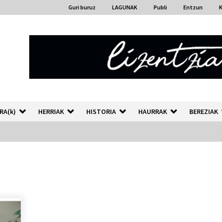
Guri buruz
LAGUNAK
Publi
Entzun
RA(k)
HERRIAK
HISTORIA
HAURRAK
BEREZIAK
“Hiztegi bat” Gorka Urbizuk
idatzitako letren hiztegia
2026/07/23
Auzoportala : 1×04 Auzofoniak