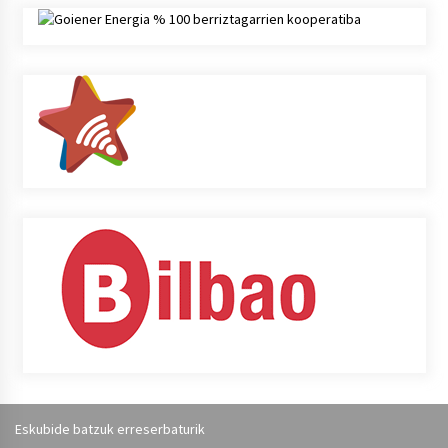
Eskubide batzuk erreserbaturik