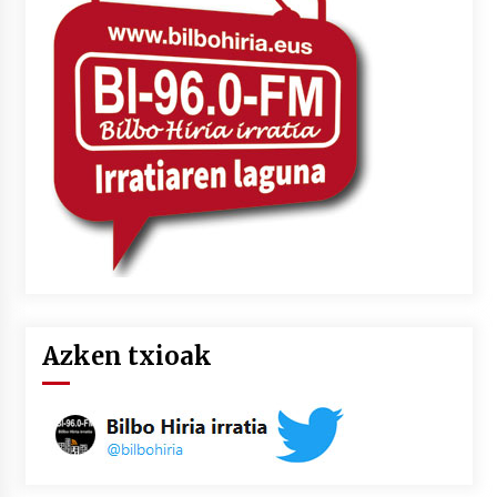
2026/07/03
MUSIBLA #297: Bide, Boards Of Canada, Somak,
Tiga, Twisted Teens, Underscores, Habia
2026/07/02
Azken txioak