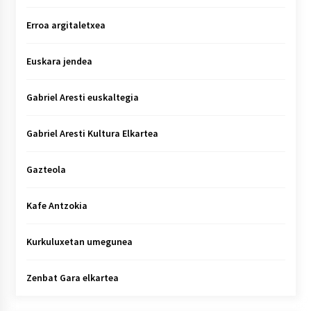
Erroa argitaletxea
Euskara jendea
Gabriel Aresti euskaltegia
Gabriel Aresti Kultura Elkartea
Gazteola
Kafe Antzokia
Kurkuluxetan umegunea
Zenbat Gara elkartea