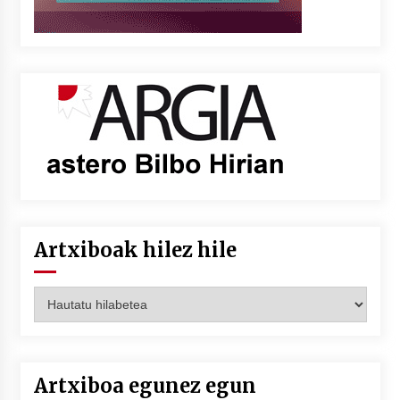
Artxiboak hilez hile
Artxiboak
hilez
hile
Artxiboa egunez egun