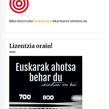
Bilbo Hiria irratia
Zenbat Gara
elkartearen ekimena da.
Lizentzia orain!