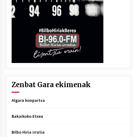
Zenbat Gara ekimenak
Algara konpartsa
Bakaikuko Etxea
Bilbo Hiria irratia