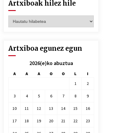
Artxiboak hilez hile
Artxiboak
hilez
hile
Artxiboa egunez egun
2026(e)ko abuztua
A
A
A
O
O
L
I
1
2
3
4
5
6
7
8
9
10
11
12
13
14
15
16
17
18
19
20
21
22
23