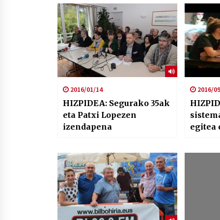
2016/01/14
2016/09
HIZPIDEA: Segurako 35ak
HIZPID
eta Patxi Lopezen
sistem
izendapena
egitea 
Hezkun
topag