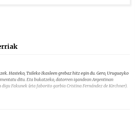
rriak
zek. Hasteko, Txileko Ikasleen grebaz hitz egin du. Gero, Uruguayko
mentatu ditu. Eta bukatzeko, datorren igandean Argentinan
digu Fakunek (eta faborito garbia Cristina Fernández de Kirchner).