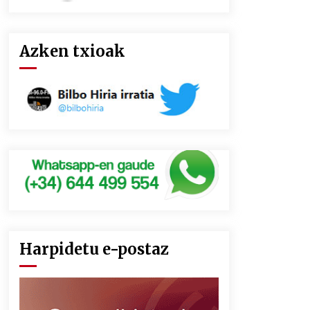
Azken txioak
Harpidetu e-postaz