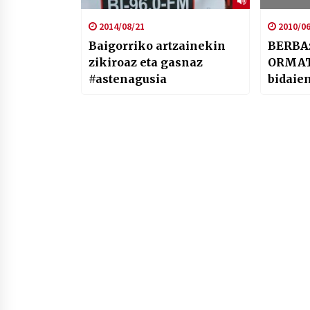
2014/08/21
2010/06
Baigorriko artzainekin
BERBA
zikiroaz eta gasnaz
ORMAT
#astenagusia
bidaien
itzulp