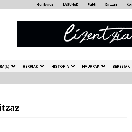
Guri buruz
LAGUNAK
Publi
Entzun
Ko
RA(k)
HERRIAK
HISTORIA
HAURRAK
BEREZIAK
“Hiztegi bat” Gorka Urbizuk
idatzitako letren hiztegia
itzaz
2026/07/23
Auzoportala : 1×04 Auzofoniak