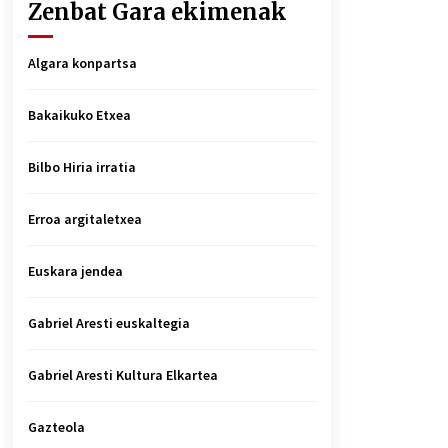
Zenbat Gara ekimenak
Algara konpartsa
Bakaikuko Etxea
Bilbo Hiria irratia
Erroa argitaletxea
Euskara jendea
Gabriel Aresti euskaltegia
Gabriel Aresti Kultura Elkartea
Gazteola