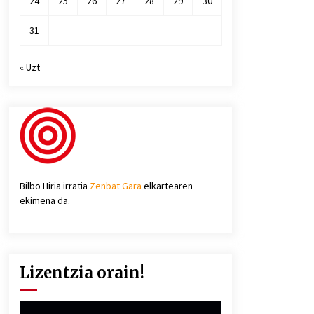
24
25
26
27
28
29
30
31
« Uzt
Bilbo Hiria irratia
Zenbat Gara
elkartearen
ekimena da.
Lizentzia orain!