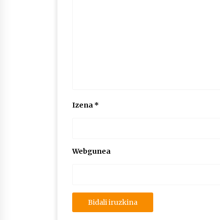
Izena
*
Webgunea