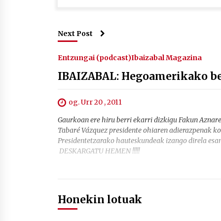
Next Post
Entzungai (podcast)
Ibaizabal Magazina
IBAIZABAL: Hegoamerikako be
og. Urr 20 , 2011
Gaurkoan ere hiru berri ekarri dizkigu Fakun Aznare
Tabaré Vázquez presidente ohiaren adierazpenak ko
Presidentetzarako hauteskundeak izango direla esan 
DESKARGATU HEMEN !!!!!
Honekin lotuak