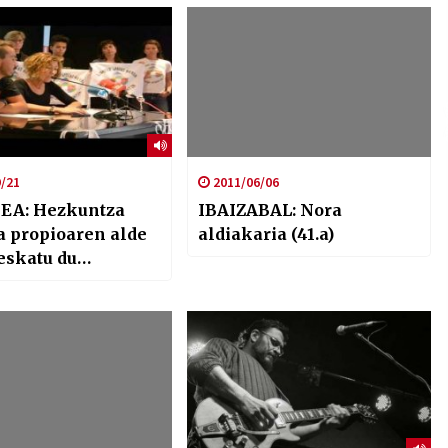
/21
2011/06/06
EA: Hezkuntza
IBAIZABAL: Nora
a propioaren alde
aldiakaria (41.a)
eskatu du
tza plataformen
uneak