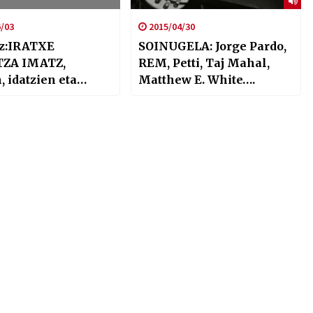
/03
2015/04/30
z:IRATXE
SOINUGELA: Jorge Pardo,
ZA IMATZ,
REM, Petti, Taj Mahal,
, idatzien eta
Matthew E. White….
enen ganera