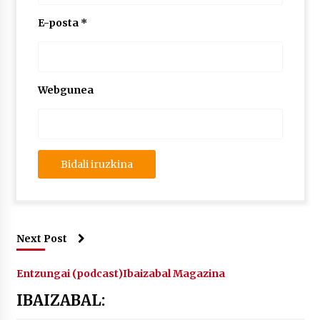
2026/07/03
E-posta
*
MUSIBLA #297: Bide, Boards Of Canada, Somak,
Tiga, Twisted Teens, Underscores, Habia
2026/07/02
Webgunea
Next Post
Entzungai (podcast)
Ibaizabal Magazina
IBAIZABAL: