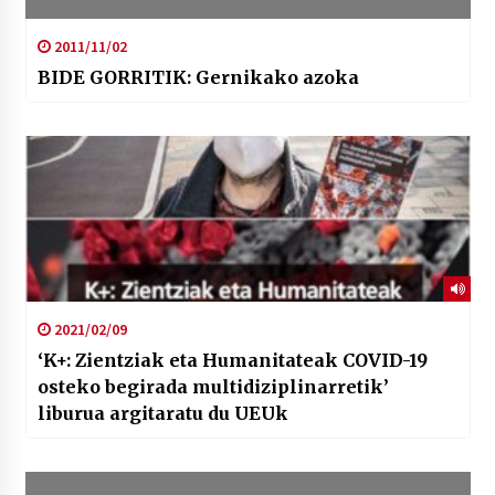
2011/11/02
BIDE GORRITIK: Gernikako azoka
2021/02/09
‘K+: Zientziak eta Humanitateak COVID-19
osteko begirada multidiziplinarretik’
liburua argitaratu du UEUk