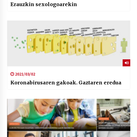
Erauzkin sexologoarekin
2021/03/02
Koronabirusaren gakoak. Gaztaren eredua