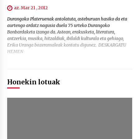
az. Mar 21 , 2012
Durangoko Plateruenak antolatuta, asteburuan hasiko da eta
aurtengo ardatz nagusia duela 75 urteko Durangoko
Bonbardaketa izango da. Astean, erakusketa, literatura,
antzerkia, musika, hitzaldiak, ibilaldi kulturala eta gehiago,
Erika Uranga bozeramaleak kontatu digunez. DESKARGATU
HEMEN
Honekin lotuak