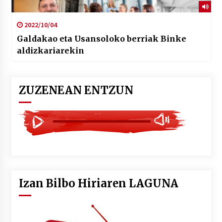
2022/10/04
Galdakao eta Usansoloko berriak Binke
aldizkariarekin
ZUZENEAN ENTZUN
Izan Bilbo Hiriaren LAGUNA