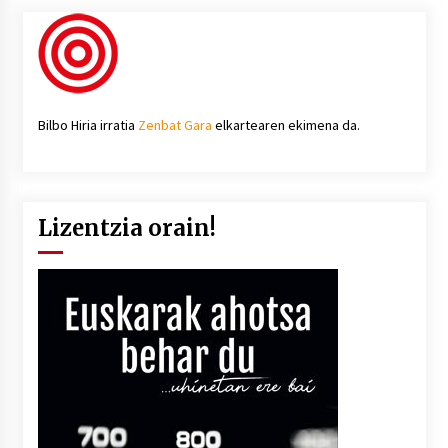
Bilbo Hiria irratia
Zenbat Gara
elkartearen ekimena da.
Lizentzia orain!