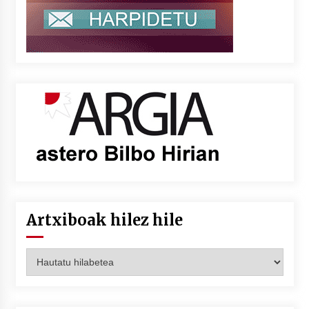
Artxiboak hilez hile
Artxiboak
hilez
hile