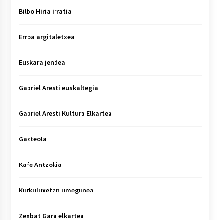
Bilbo Hiria irratia
Erroa argitaletxea
Euskara jendea
Gabriel Aresti euskaltegia
Gabriel Aresti Kultura Elkartea
Gazteola
Kafe Antzokia
Kurkuluxetan umegunea
Zenbat Gara elkartea