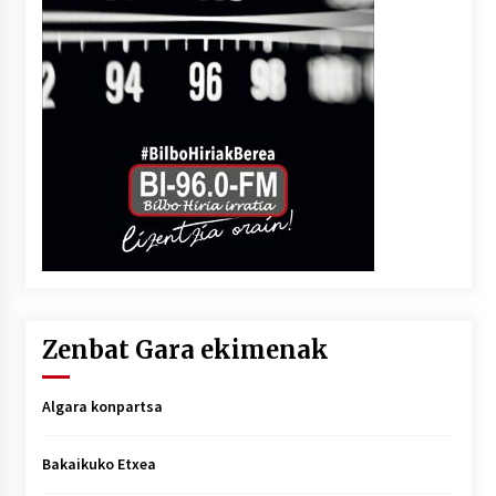
Zenbat Gara ekimenak
Algara konpartsa
Bakaikuko Etxea