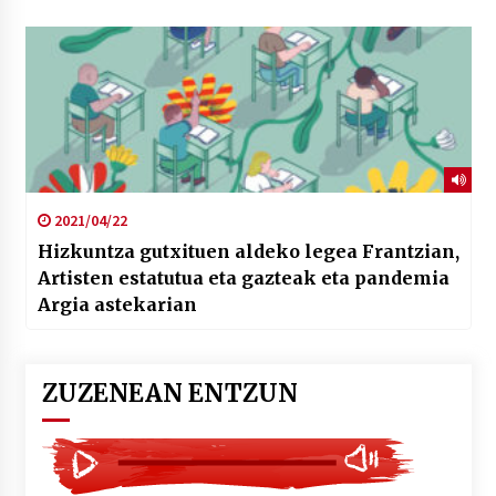
2021/04/22
Hizkuntza gutxituen aldeko legea Frantzian,
Artisten estatutua eta gazteak eta pandemia
Argia astekarian
ZUZENEAN ENTZUN