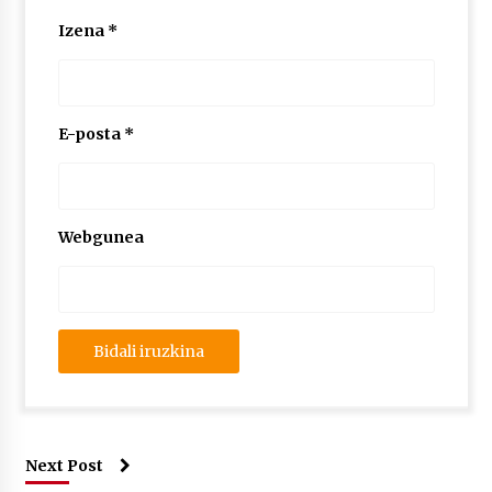
2026/07/03
Izena
*
MUSIBLA #297: Bide, Boards Of Canada, Somak,
Tiga, Twisted Teens, Underscores, Habia
2026/07/02
E-posta
*
Webgunea
Next Post