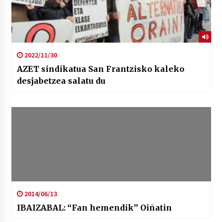
2022/11/30
AZET sindikatua San Frantzisko kaleko
desjabetzea salatu du
2014/06/13
IBAIZABAL: “Fan hemendik” Oiñatin