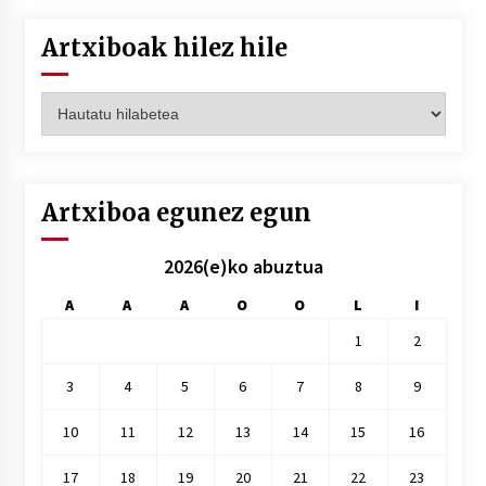
Artxiboak hilez hile
Artxiboak
hilez
hile
Artxiboa egunez egun
2026(e)ko abuztua
A
A
A
O
O
L
I
1
2
3
4
5
6
7
8
9
10
11
12
13
14
15
16
17
18
19
20
21
22
23