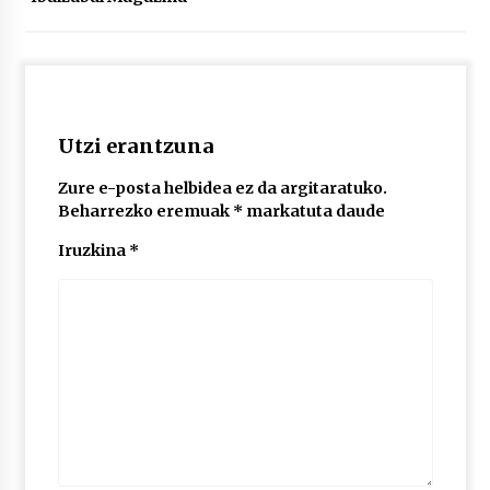
POTTO: San Pedro jaietako bertso-saioa
2026/07/09
Utzi erantzuna
Larunbatean Plentziako Itsas Martxa ospatuko
da
Zure e-posta helbidea ez da argitaratuko.
2026/07/07
Beharrezko eremuak
*
markatuta daude
Iruzkina
*
LIBURUEN ERREPUBLIKA TXIKIA: Hiragana akats
isil batekin dator beti
2026/07/07
Auritz Iñurrietaren margoak ikusgai
Uribitarte40 aretoan
2026/07/03
SOINUGELA: Paul McCartney eta Ringo Starr-en
lan berriak