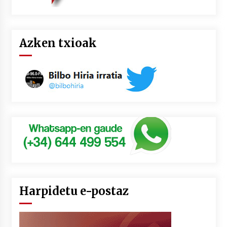
Azken txioak
Harpidetu e-postaz