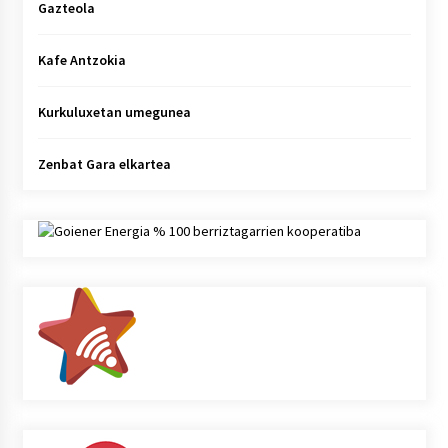
Gazteola
Kafe Antzokia
Kurkuluxetan umegunea
Zenbat Gara elkartea