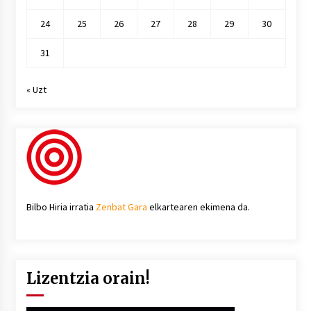
24
25
26
27
28
29
30
31
« Uzt
Bilbo Hiria irratia
Zenbat Gara
elkartearen ekimena da.
Lizentzia orain!