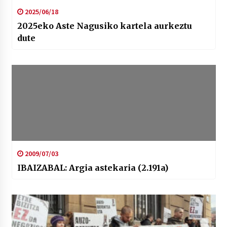
2025/06/18
2025eko Aste Nagusiko kartela aurkeztu
dute
2009/07/03
IBAIZABAL: Argia astekaria (2.191a)