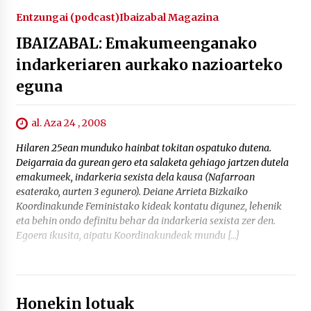
Entzungai (podcast)
Ibaizabal Magazina
IBAIZABAL: Emakumeenganako
indarkeriaren aurkako nazioarteko
eguna
al. Aza 24 , 2008
Hilaren 25ean munduko hainbat tokitan ospatuko dutena.
Deigarraia da gurean gero eta salaketa gehiago jartzen dutela
emakumeek, indarkeria sexista dela kausa (Nafarroan
esaterako, aurten 3 egunero). Deiane Arrieta Bizkaiko
Koordinakunde Feministako kideak kontatu digunez, lehenik
eta behin ondo definitu behar da indarkeria sexista zer den.
Egoera ikusita, aipatu Koordinakundeak mundu […]
Honekin lotuak