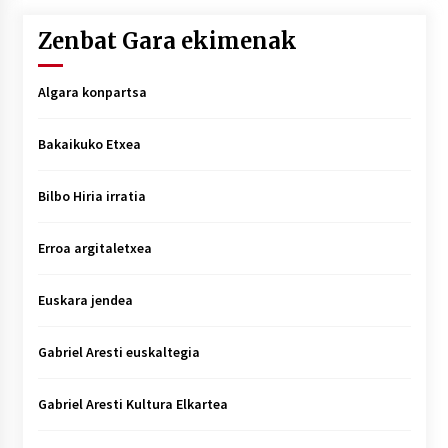
Zenbat Gara ekimenak
Algara konpartsa
Bakaikuko Etxea
Bilbo Hiria irratia
Erroa argitaletxea
Euskara jendea
Gabriel Aresti euskaltegia
Gabriel Aresti Kultura Elkartea