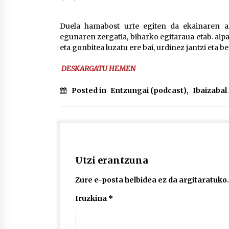
protagonista
2026/07/16
Duela hamabost urte egiten da ekainaren a
egunaren zergatia, biharko egitaraua etab. aip
POTTO: San Pedro jaietako bertso-
eta gonbitea luzatu ere bai, urdinez jantzi eta b
saioa
2026/07/09
DESKARGATU HEMEN
Auritz Iñurrietaren margoak
Posted in
Entzungai (podcast)
,
Ibaizaba
ikusgai Uribitarte40 aretoan
2026/07/03
Utzi erantzuna
Zure e-posta helbidea ez da argitaratuko.
Iruzkina
*