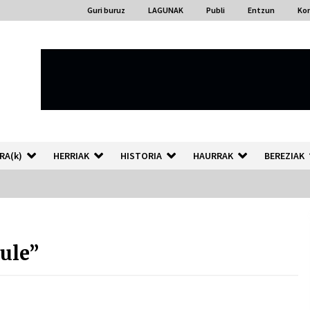
Guri buruz
LAGUNAK
Publi
Entzun
Ko
RA(k)
HERRIAK
HISTORIA
HAURRAK
BEREZIAK
“Hiztegi bat” Gorka Urbizuk
idatzitako letren hiztegia
ule”
2026/07/23
Auzoportala : 1×04 Auzofoniak