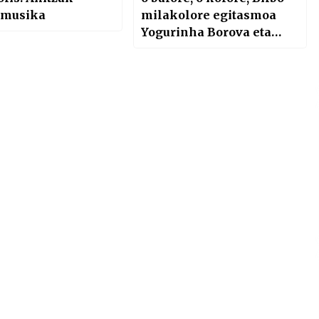
 musika
milakolore egitasmoa
Yogurinha Borova eta
Pirritx, Porrotx eta
Marimotots pailazoen
eskutik