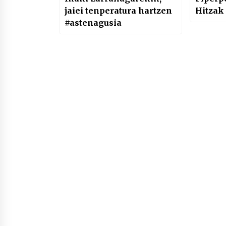
jaiei tenperatura hartzen
Hitzak
#astenagusia