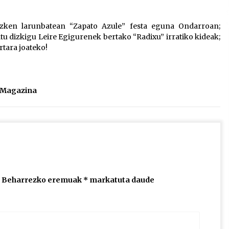
2026/07/15
zken larunbatean “Zapato Azule” festa eguna Ondarroan;
atu dizkigu Leire Egigurenek bertako “Radixu” irratiko kideak;
Larunbatean Plentziako Itsas
ertara joateko!
Martxa ospatuko da
2026/07/07
SOINUGELA: Paul McCartney eta
l Magazina
Ringo Starr-en lan berriak
2026/07/03
Beharrezko eremuak
*
markatuta daude