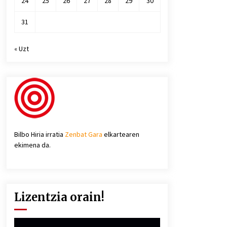
24
25
26
27
28
29
30
31
« Uzt
Bilbo Hiria irratia
Zenbat Gara
elkartearen
ekimena da.
Lizentzia orain!