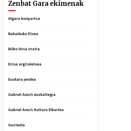
Zenbat Gara ekimenak
Algara konpartsa
Bakaikuko Etxea
Bilbo Hiria irratia
Erroa argitaletxea
Euskara jendea
Gabriel Aresti euskaltegia
Gabriel Aresti Kultura Elkartea
Gazteola