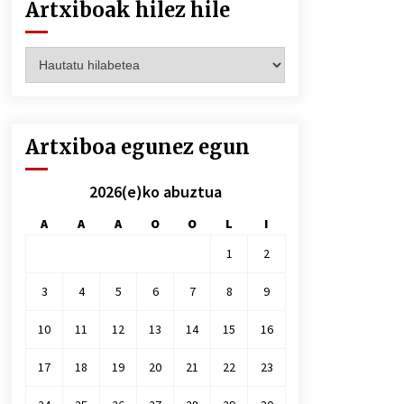
Artxiboak hilez hile
Artxiboak
hilez
hile
Artxiboa egunez egun
2026(e)ko abuztua
A
A
A
O
O
L
I
1
2
3
4
5
6
7
8
9
10
11
12
13
14
15
16
17
18
19
20
21
22
23