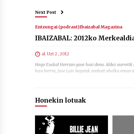
Next Post
Entzungai (podcast)
Ibaizabal Magazina
IBAIZABAL: 2012ko Merkealdi
al. Uzt 2 , 2012
Hego Euskal Herrian gaur hasi dena. Aldez aurreti
hasi berria, Jose Luis Segurak zenbait aholku e
Honekin lotuak