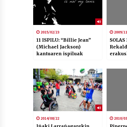
2015/02/23
2009/11
11 ISPILU: “Billie Jean”
SOLAS
(Michael Jackson)
Rekald
kantuaren ispiluak
erakus
2014/08/22
2010/03
Iñaki Larrañagarekin,
Piperpo