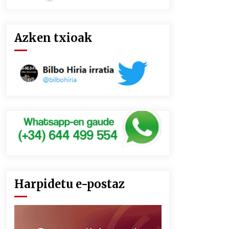
Azken txioak
Harpidetu e-postaz