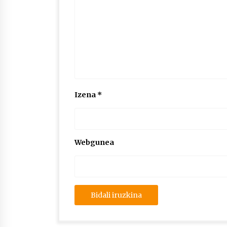
Izena
*
Webgunea