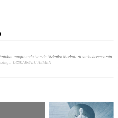
a
k hainbat mugimendu izan da Bizkaiko Merkataritzan bederen; orain
man dizkigu. DESKARGATU HEMEN