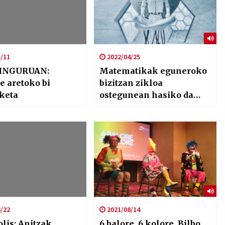
/11
2022/04/25
 INGURUAN:
Matematikak eguneroko
e aretoko bi
bizitzan zikloa
keta
ostegunean hasiko da
Bidebarrietan
/22
2021/08/14
lis: Anitzak
6 balore, 6 kolore, Bilbo