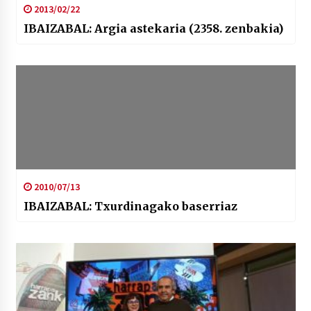
2013/02/22
IBAIZABAL: Argia astekaria (2358. zenbakia)
2010/07/13
IBAIZABAL: Txurdinagako baserriaz