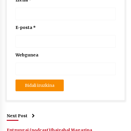
Izena
*
2026/07/03
MUSIBLA #297: Bide, Boards Of Canada, Somak,
Tiga, Twisted Teens, Underscores, Habia
E-posta
*
2026/07/02
Webgunea
Next Post
Entzungai (podcast)
Ibaizabal Magazina