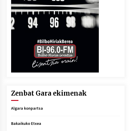
Zenbat Gara ekimenak
Algara konpartsa
Bakaikuko Etxea