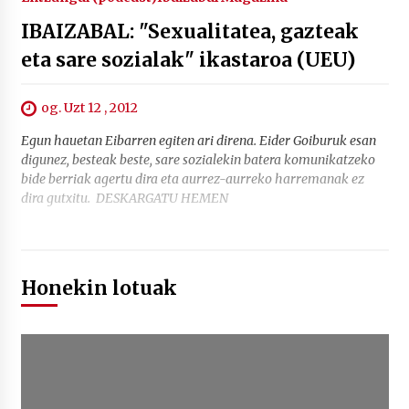
IBAIZABAL: "Sexualitatea, gazteak
eta sare sozialak" ikastaroa (UEU)
og. Uzt 12 , 2012
Egun hauetan Eibarren egiten ari direna. Eider Goiburuk esan
digunez, besteak beste, sare sozialekin batera komunikatzeko
bide berriak agertu dira eta aurrez-aurreko harremanak ez
dira gutxitu. DESKARGATU HEMEN
Honekin lotuak