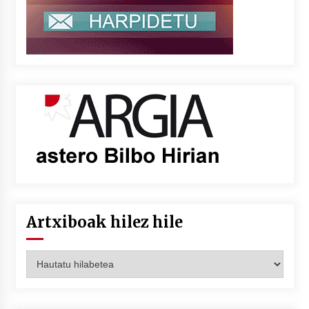
Artxiboak hilez hile
Artxiboak
hilez
hile