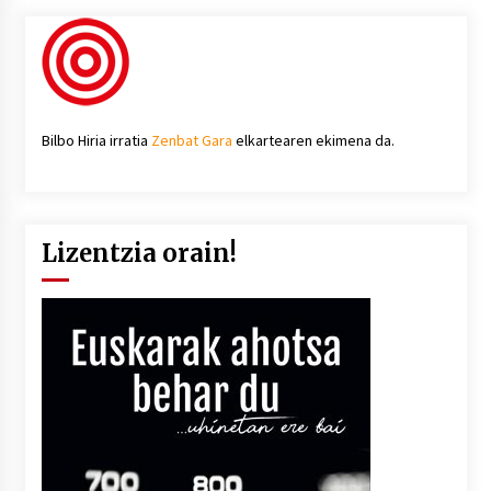
Bilbo Hiria irratia
Zenbat Gara
elkartearen ekimena da.
Lizentzia orain!