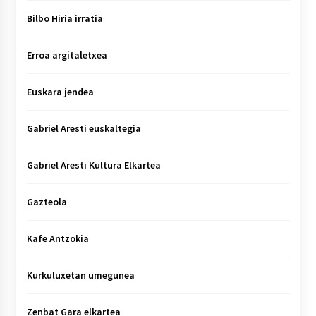
Bilbo Hiria irratia
Erroa argitaletxea
Euskara jendea
Gabriel Aresti euskaltegia
Gabriel Aresti Kultura Elkartea
Gazteola
Kafe Antzokia
Kurkuluxetan umegunea
Zenbat Gara elkartea