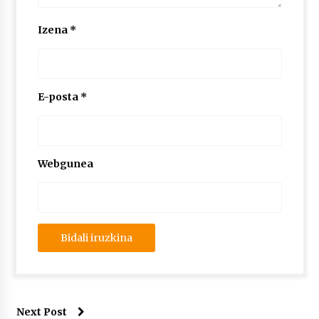
2026/07/03
Izena
*
MUSIBLA #297: Bide, Boards Of Canada, Somak,
Tiga, Twisted Teens, Underscores, Habia
2026/07/02
E-posta
*
Webgunea
Next Post