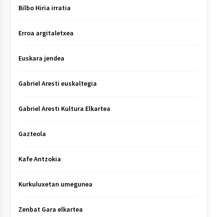
Bilbo Hiria irratia
Erroa argitaletxea
Euskara jendea
Gabriel Aresti euskaltegia
Gabriel Aresti Kultura Elkartea
Gazteola
Kafe Antzokia
Kurkuluxetan umegunea
Zenbat Gara elkartea