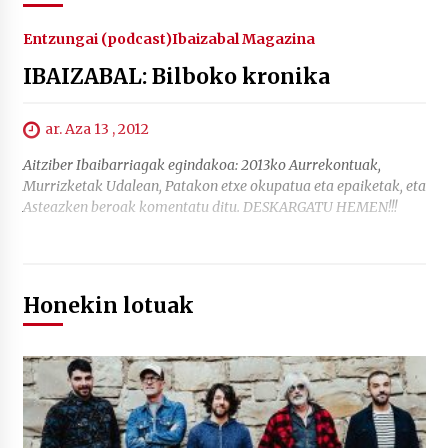
Entzungai (podcast)
Ibaizabal Magazina
IBAIZABAL: Bilboko kronika
ar. Aza 13 , 2012
Aitziber Ibaibarriagak egindakoa: 2013ko Aurrekontuak,
Murrizketak Udalean, Patakon etxe okupatua eta epaiketak, eta
Asteazken beroak komentatu ditu. DESKARGATU HEMEN!!!
Honekin lotuak