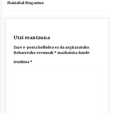
Ibaizabal Magazina
POTTO: San Pedro jaietako bertso-saioa
2026/07/09
Utzi erantzuna
Larunbatean Plentziako Itsas Martxa ospatuko
da
2026/07/07
Zure e-posta helbidea ez da argitaratuko.
Beharrezko eremuak
*
markatuta daude
LIBURUEN ERREPUBLIKA TXIKIA: Hiragana akats
Iruzkina
*
isil batekin dator beti
2026/07/07
Auritz Iñurrietaren margoak ikusgai
Uribitarte40 aretoan
2026/07/03
SOINUGELA: Paul McCartney eta Ringo Starr-en
lan berriak