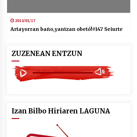
2013/01/17
Artayorran baño,yantzan obetó!#147 Seiurte
ZUZENEAN ENTZUN
Izan Bilbo Hiriaren LAGUNA