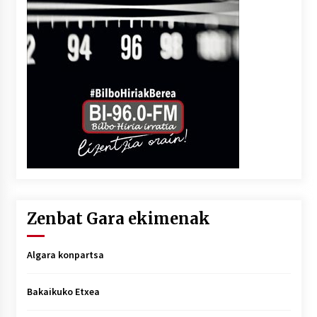
Zenbat Gara ekimenak
Algara konpartsa
Bakaikuko Etxea