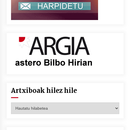
Artxiboak hilez hile
Artxiboak
hilez
hile