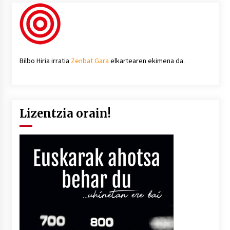
Bilbo Hiria irratia
Zenbat Gara
elkartearen ekimena da.
Lizentzia orain!