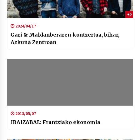
2024/04/17
Gari & Maldanberaren kontzertua, bihar,
Azkuna Zentroan
2013/05/07
IBAIZABAL: Frantziako ekonomia