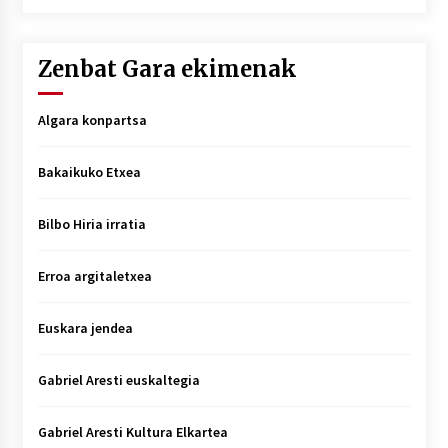
Zenbat Gara ekimenak
Algara konpartsa
Bakaikuko Etxea
Bilbo Hiria irratia
Erroa argitaletxea
Euskara jendea
Gabriel Aresti euskaltegia
Gabriel Aresti Kultura Elkartea