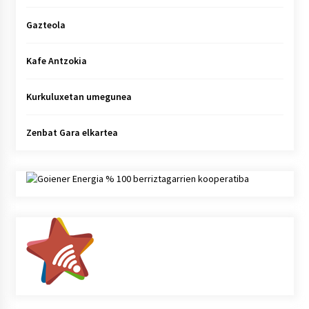
Gazteola
Kafe Antzokia
Kurkuluxetan umegunea
Zenbat Gara elkartea