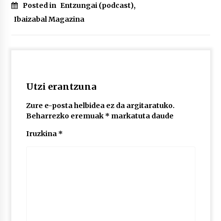
Posted in
Entzungai (podcast)
,
Ibaizabal Magazina
POTTO: San Pedro jaietako bertso-saioa
2026/07/09
Larunbatean Plentziako Itsas Martxa ospatuko
da
Utzi erantzuna
2026/07/07
Zure e-posta helbidea ez da argitaratuko.
Beharrezko eremuak
*
markatuta daude
LIBURUEN ERREPUBLIKA TXIKIA: Hiragana akats
isil batekin dator beti
Iruzkina
*
2026/07/07
Auritz Iñurrietaren margoak ikusgai
Uribitarte40 aretoan
2026/07/03
SOINUGELA: Paul McCartney eta Ringo Starr-en
lan berriak