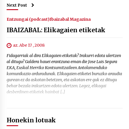
Next Post
Entzungai (podcast)
Ibaizabal Magazina
IBAIZABAL: Elikagaien etiketak
az. Abe 17 , 2008
Fidagarriak al dira Elikagaien etiketak? Irakurri edota ulertzen
al ditugu? Galdera hauei erantzuna eman die Jose Luis Segura
EKA, Euskal Herriko Kontsumitzaileen Antolamenduko
komunikazio arduradunak. Elikagaien etiketei buruzko araudia
gurean ez da askotan betetzen, eta askotan ere guk ez ditugu
behar bezala irakurtzen edota ulertzen. Legez, elikagai
desberdinen etiketek hainbat […]
Honekin lotuak