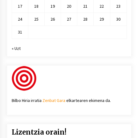
17
18
19
20
21
22
23
24
25
26
27
28
29
30
31
« Uzt
Bilbo Hiria irratia
Zenbat Gara
elkartearen ekimena da.
Lizentzia orain!