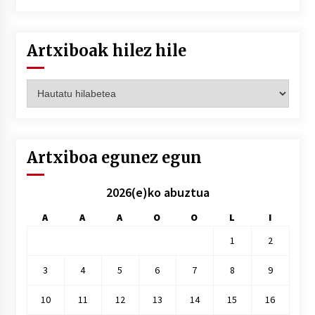
Artxiboak hilez hile
Artxiboak
hilez
hile
Artxiboa egunez egun
2026(e)ko abuztua
A
A
A
O
O
L
I
1
2
3
4
5
6
7
8
9
10
11
12
13
14
15
16