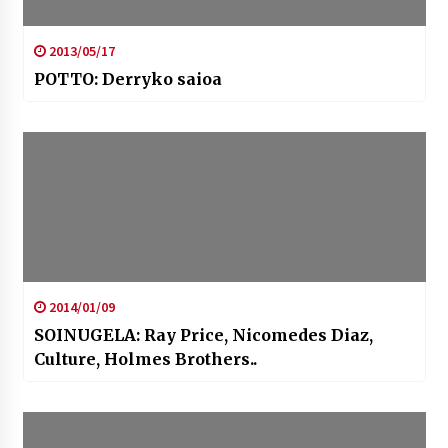
2013/05/17
POTTO: Derryko saioa
2014/01/09
SOINUGELA: Ray Price, Nicomedes Diaz,
Culture, Holmes Brothers..