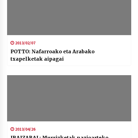
2013/02/07
POTTO: Nafarroako eta Arabako
txapelketak aipagai
2013/04/26
IBAIZABAL: Murrizketak nazioarteko