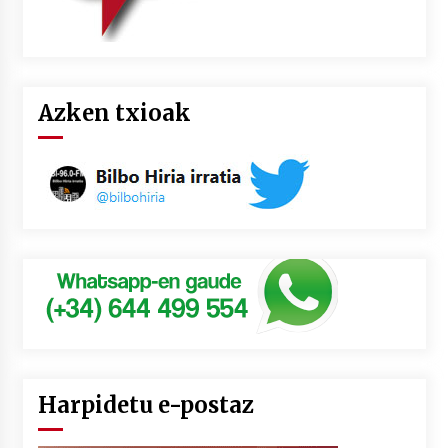
Azken txioak
Harpidetu e-postaz