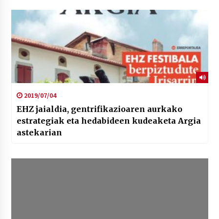
2019/07/04
EHZ jaialdia, gentrifikazioaren aurkako
estrategiak eta hedabideen kudeaketa Argia
astekarian