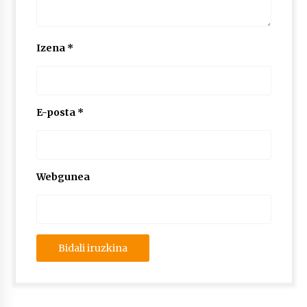
2026/07/03
MUSIBLA #297: Bide, Boards Of Canada, Somak,
Izena
*
Tiga, Twisted Teens, Underscores, Habia
2026/07/02
E-posta
*
Webgunea