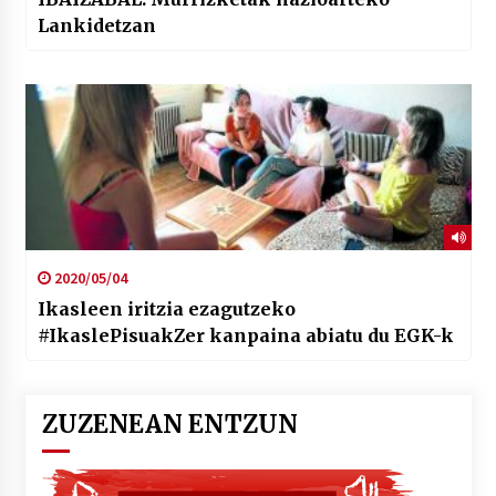
Lankidetzan
2020/05/04
Ikasleen iritzia ezagutzeko
#IkaslePisuakZer kanpaina abiatu du EGK-k
ZUZENEAN ENTZUN