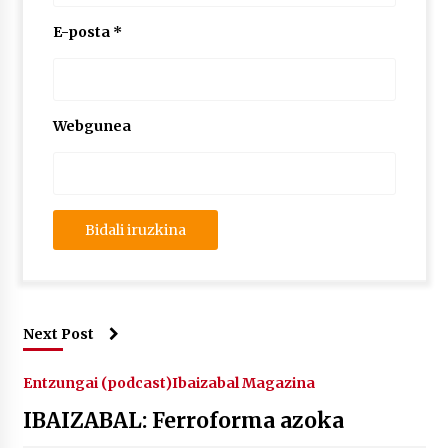
2026/07/03
E-posta
*
MUSIBLA #297: Bide, Boards Of Canada, Somak,
Tiga, Twisted Teens, Underscores, Habia
2026/07/02
Webgunea
Next Post
Entzungai (podcast)
Ibaizabal Magazina
IBAIZABAL: Ferroforma azoka