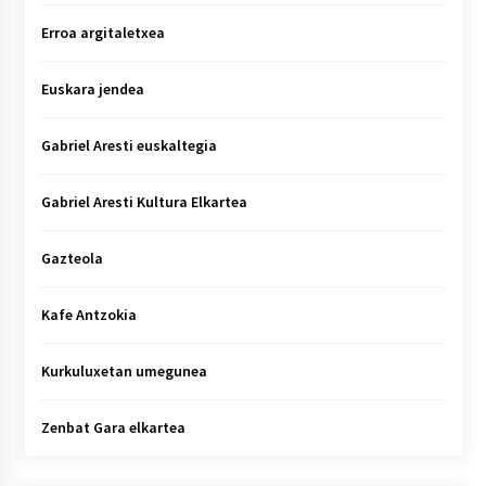
Erroa argitaletxea
Euskara jendea
Gabriel Aresti euskaltegia
Gabriel Aresti Kultura Elkartea
Gazteola
Kafe Antzokia
Kurkuluxetan umegunea
Zenbat Gara elkartea