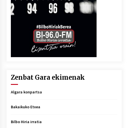
Zenbat Gara ekimenak
Algara konpartsa
Bakaikuko Etxea
Bilbo Hiria irratia