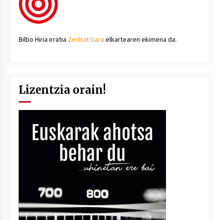
Bilbo Hiria irratia
Zenbat Gara
elkartearen ekimena da.
Lizentzia orain!