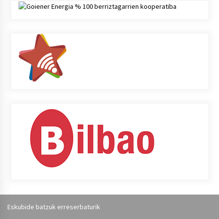
Eskubide batzuk erreserbaturik