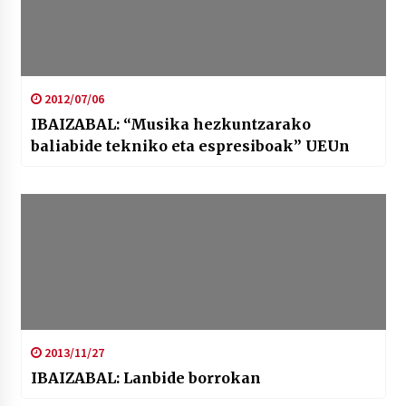
2012/07/06
IBAIZABAL: “Musika hezkuntzarako
baliabide tekniko eta espresiboak” UEUn
2013/11/27
IBAIZABAL: Lanbide borrokan