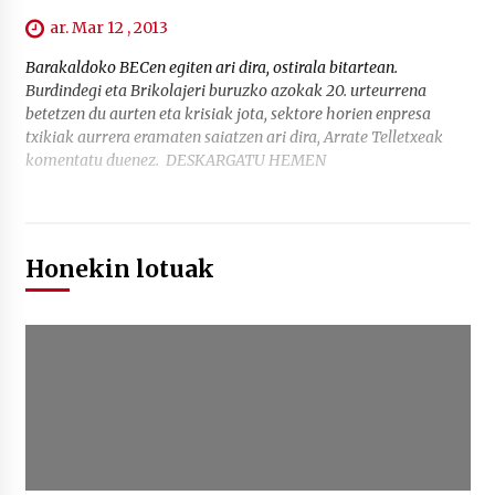
ar. Mar 12 , 2013
Barakaldoko BECen egiten ari dira, ostirala bitartean.
Burdindegi eta Brikolajeri buruzko azokak 20. urteurrena
betetzen du aurten eta krisiak jota, sektore horien enpresa
txikiak aurrera eramaten saiatzen ari dira, Arrate Telletxeak
komentatu duenez. DESKARGATU HEMEN
Honekin lotuak