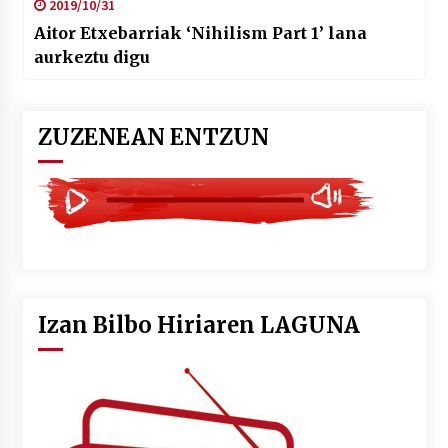
2019/10/31
Aitor Etxebarriak ‘Nihilism Part 1’ lana
aurkeztu digu
ZUZENEAN ENTZUN
Izan Bilbo Hiriaren LAGUNA