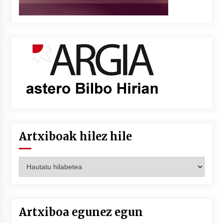
Artxiboak hilez hile
Artxiboak
hilez
hile
Artxiboa egunez egun