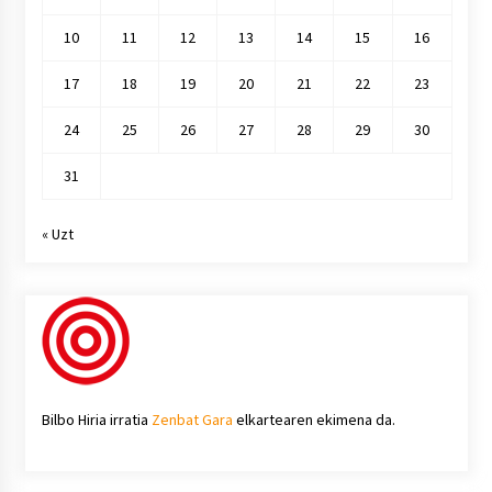
10
11
12
13
14
15
16
17
18
19
20
21
22
23
24
25
26
27
28
29
30
31
« Uzt
Bilbo Hiria irratia
Zenbat Gara
elkartearen ekimena da.