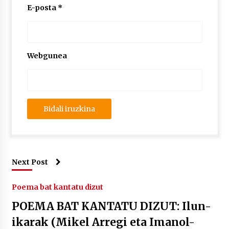
E-posta
*
Webgunea
Next Post
Poema bat kantatu dizut
POEMA BAT KANTATU DIZUT: Ilun-
ikarak (Mikel Arregi eta Imanol-