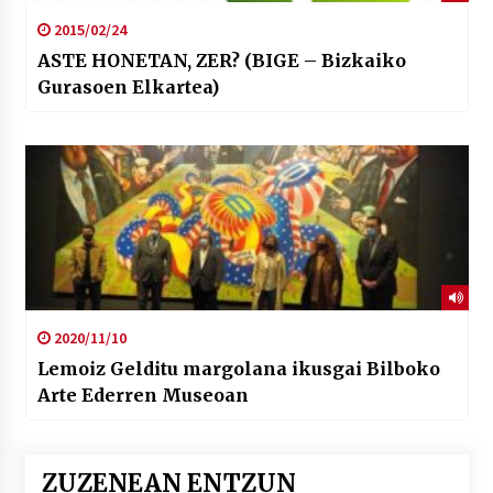
2015/02/24
ASTE HONETAN, ZER? (BIGE – Bizkaiko
Gurasoen Elkartea)
2020/11/10
Lemoiz Gelditu margolana ikusgai Bilboko
Arte Ederren Museoan
ZUZENEAN ENTZUN