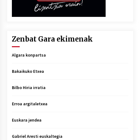
Zenbat Gara ekimenak
Algara konpartsa
Bakaikuko Etxea
Bilbo Hiria irratia
Erroa argitaletxea
Euskara jendea
Gabriel Aresti euskaltegia