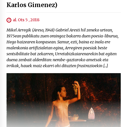
Karlos Gimenez)
al. Ots 5 , 2018
Mikel Arregik (Areso, 1948) Gabriel Aresti hil zeneko urtean,
1975ean publikatu zuen oraingoz bakarra duen poesia-liburua,
Hego haizearen konpasean. Samur, ezti, baina ez inola ere
malenkonia artifizialetan egina, Arregiren poesiak beste
sentsibilitate bat zekarren, Urretabizkaiarenarekin bat egiten
duena zenbait alderditan: nerabe-gaztaroko ametsak eta
irrikak, hauek maiz ekarri ohi dituzten frustrazioekin […]