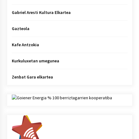
Gabriel Aresti Kultura Elkartea
Gazteola
Kafe Antzokia
Kurkuluxetan umegunea
Zenbat Gara elkartea