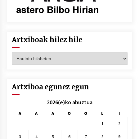
Artxiboak hilez hile
Artxiboak
hilez
hile
Artxiboa egunez egun
2026(e)ko abuztua
A
A
A
O
O
L
I
1
2
3
4
5
6
7
8
9