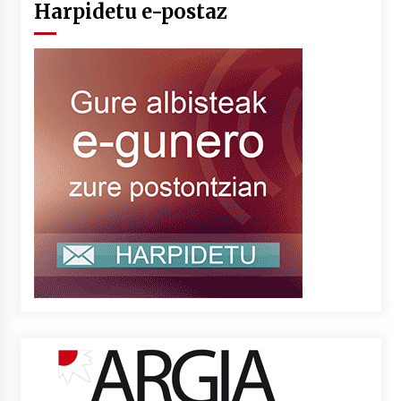
Harpidetu e-postaz