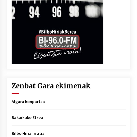
Zenbat Gara ekimenak
Algara konpartsa
Bakaikuko Etxea
Bilbo Hiria irratia