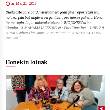
ar. Mai 21 , 2013
Duela aste pare bat Amsterdamera joan ginen oporretan eta,
nola ez, pila bat single erosi genituen, oso merke gainera. Hona
hemen egin dugun aukeraketatxoa: 1. BIG JONES Parbo
Mambo 2. MAHALIA JACKSON Let’s Pray Together 3. HELEN
HUMES When The Saints Go Marching In 4. NAT KING COLE
Just You, […]
Honekin lotuak