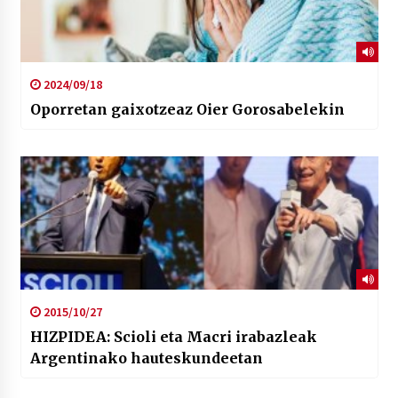
2024/09/18
Oporretan gaixotzeaz Oier Gorosabelekin
2015/10/27
HIZPIDEA: Scioli eta Macri irabazleak
Argentinako hauteskundeetan