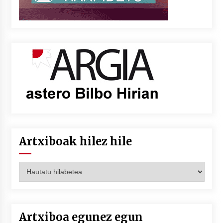
Artxiboak hilez hile
Artxiboak
hilez
hile
Artxiboa egunez egun