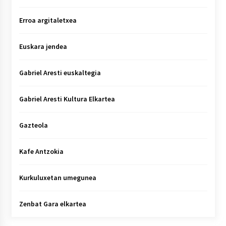
Erroa argitaletxea
Euskara jendea
Gabriel Aresti euskaltegia
Gabriel Aresti Kultura Elkartea
Gazteola
Kafe Antzokia
Kurkuluxetan umegunea
Zenbat Gara elkartea