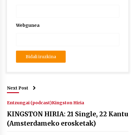
2026/07/03
MUSIBLA #297: Bide, Boards Of Canada, Somak,
Tiga, Twisted Teens, Underscores, Habia
Webgunea
2026/07/02
Next Post
Entzungai (podcast)
Kingston Hiria
KINGSTON HIRIA: 21 Single, 22 Kantu
(Amsterdameko erosketak)