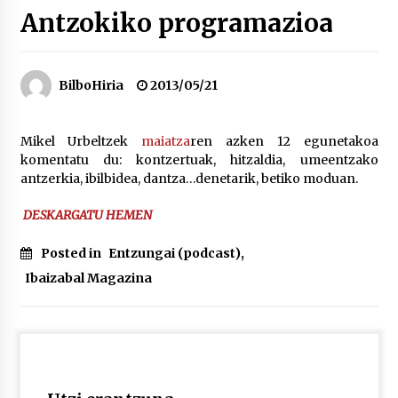
Antzokiko programazioa
“Hiztegi bat” Gorka Urbizuk idatzitako letren
hiztegia
2026/07/23
BilboHiria
2013/05/21
Bakaikuko barnetegitik gazteek egindako saio
berezia
Mikel Urbeltzek
maiatza
ren azken 12 egunetakoa
2026/07/16
komentatu du: kontzertuak, hitzaldia, umeentzako
antzerkia, ibilbidea, dantza…denetarik, betiko moduan.
Tuba eta bonbardinoaren astea, Bilboko
DESKARGATU HEMEN
Kontserbatorioan protagonista
2026/07/16
Posted in
Entzungai (podcast)
,
Ibaizabal Magazina
Auzoportala : 1×04 Auzofoniak
2026/07/15
Gaur abitua da Bilbao bbk live jaialdia
2026/07/09