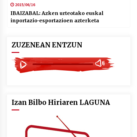
2015/06/16
IBAIZABAL: Azken urteotako euskal
inportazio-esportazioen azterketa
ZUZENEAN ENTZUN
Izan Bilbo Hiriaren LAGUNA