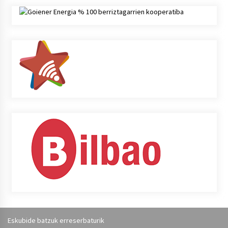
Eskubide batzuk erreserbaturik