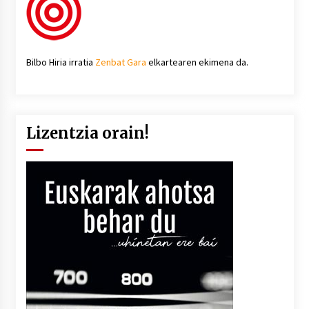
Bilbo Hiria irratia
Zenbat Gara
elkartearen ekimena da.
Lizentzia orain!