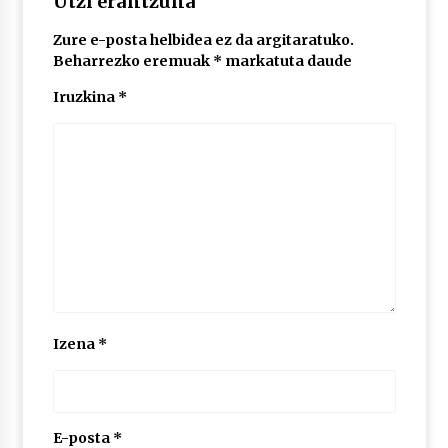
Utzi erantzuna
Zure e-posta helbidea ez da argitaratuko.
POTTO: San Pedro jaietako bertso-saioa
Beharrezko eremuak
*
markatuta daude
2026/07/09
Iruzkina
*
Larunbatean Plentziako Itsas Martxa ospatuko
da
2026/07/07
LIBURUEN ERREPUBLIKA TXIKIA: Hiragana akats
isil batekin dator beti
2026/07/07
Auritz Iñurrietaren margoak ikusgai
Izena
*
Uribitarte40 aretoan
2026/07/03
SOINUGELA: Paul McCartney eta Ringo Starr-en
lan berriak
E-posta
*