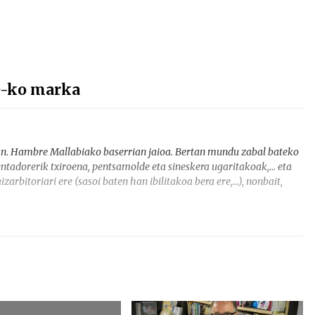
e-ko marka
xian. Hambre Mallabiako baserrian jaioa. Bertan mundu zabal bateko
rentadorerik txiroena, pentsamolde eta sineskera ugaritakoak,… eta
arbitoriari ere (sasoi baten han ibilitakoa bera ere,…), nonbait,