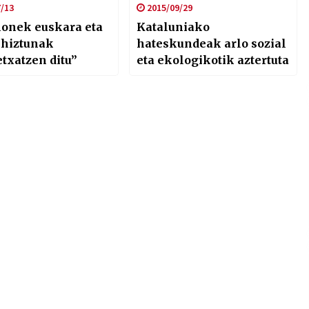
/13
2015/09/29
honek euskara eta
Kataluniako
 hiztunak
hateskundeak arlo sozial
txatzen ditu”
eta ekologikotik aztertuta