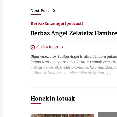
Next Post
Berbaz
Entzungai (podcast)
Berbaz Angel Zelaieta: Hambr
al. Eka 10 , 2013
Bigarrenez etorri zaigu Angel irratira denbora gut
lagina izan zuen aurrean txikitan. etxaunak zein er
aniztasun horrek jendartekorako asko eman zion. Saiz
“Bihotz bi”rako eszenatoki egokia piztu zion,.. […]
Honekin lotuak