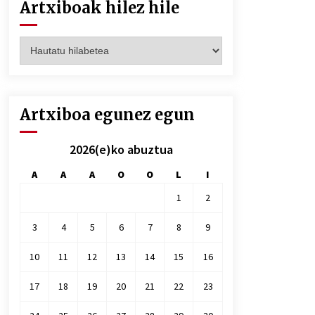
Artxiboak hilez hile
Artxiboak
hilez
hile
Artxiboa egunez egun
2026(e)ko abuztua
A
A
A
O
O
L
I
1
2
3
4
5
6
7
8
9
10
11
12
13
14
15
16
17
18
19
20
21
22
23