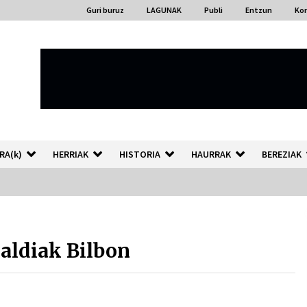
Guri buruz
LAGUNAK
Publi
Entzun
Ko
RA(k)
HERRIAK
HISTORIA
HAURRAK
BEREZIAK
“Hiztegi bat” Gorka Urbizuk
idatzitako letren hiztegia
aldiak Bilbon
2026/07/23
Auzoportala : 1×04 Auzofoniak