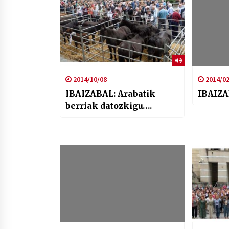
2014/10/08
2014/02
IBAIZABAL: Arabatik
IBAIZA
berriak datozkigu….