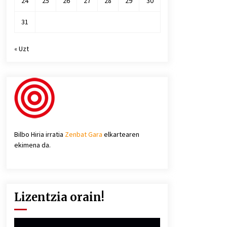
24
25
26
27
28
29
30
31
« Uzt
Bilbo Hiria irratia
Zenbat Gara
elkartearen
ekimena da.
Lizentzia orain!