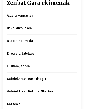
Zenbat Gara ekimenak
Algara konpartsa
Bakaikuko Etxea
Bilbo Hiria irratia
Erroa argitaletxea
Euskara jendea
Gabriel Aresti euskaltegia
Gabriel Aresti Kultura Elkartea
Gazteola