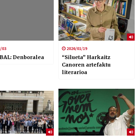
/03
2026/01/19
BAL: Denboralea
“Silueta” Harkaitz
Canoren artefaktu
literarioa