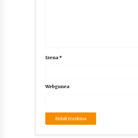
Izena
*
Webgunea