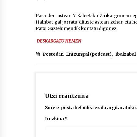
protagonista
2026/07/16
Pasa den astean 7 Kaleetako Zirika gunean eg
Hainbat gai jorratu dituzte astean zehar, eta h
POTTO: San Pedro jaietako bertso-
Patxi Gaztelumendik kontatu digunez.
saioa
2026/07/09
DESKARGATU HEMEN
Auritz Iñurrietaren margoak
Posted in
Entzungai (podcast)
,
Ibaizaba
ikusgai Uribitarte40 aretoan
2026/07/03
Utzi erantzuna
Zure e-posta helbidea ez da argitaratuko.
Iruzkina
*