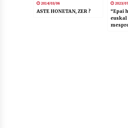
2014/03/06
2023/07
ASTE HONETAN, ZER ?
“Epai 
euskal
mespre