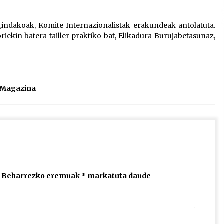
2026/07/15
indakoak, Komite Internazionalistak erakundeak antolatuta.
oriekin batera tailler praktiko bat, Elikadura Burujabetasunaz,
Larunbatean Plentziako Itsas
Martxa ospatuko da
2026/07/07
SOINUGELA: Paul McCartney eta
l Magazina
Ringo Starr-en lan berriak
2026/07/03
Beharrezko eremuak
*
markatuta daude