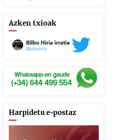
Azken txioak
Harpidetu e-postaz