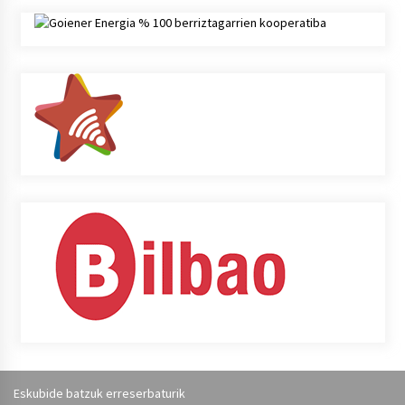
Eskubide batzuk erreserbaturik