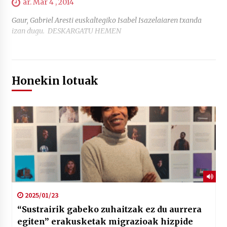
ar. Mar 4 , 2014
Gaur, Gabriel Aresti euskaltegiko Isabel Isazelaiaren txanda
izan dugu. DESKARGATU HEMEN
Honekin lotuak
2025/01/23
“Sustrairik gabeko zuhaitzak ez du aurrera
egiten” erakusketak migrazioak hizpide