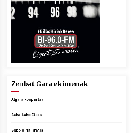
Zenbat Gara ekimenak
Algara konpartsa
Bakaikuko Etxea
Bilbo Hiria irratia