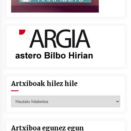
Artxiboak hilez hile
Artxiboak
hilez
hile
Artxiboa egunez egun