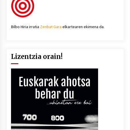
Bilbo Hiria irratia
Zenbat Gara
elkartearen ekimena da.
Lizentzia orain!