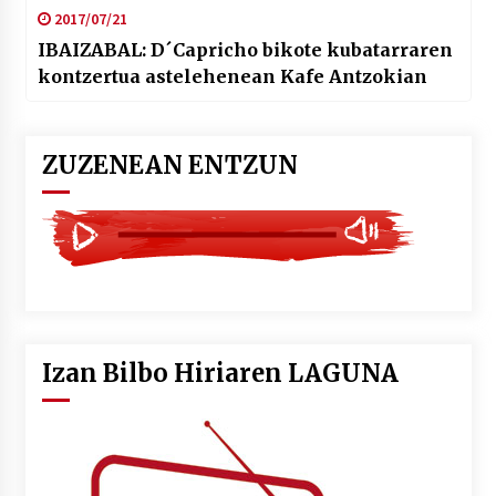
2017/07/21
IBAIZABAL: D´Capricho bikote kubatarraren
kontzertua astelehenean Kafe Antzokian
ZUZENEAN ENTZUN
Izan Bilbo Hiriaren LAGUNA