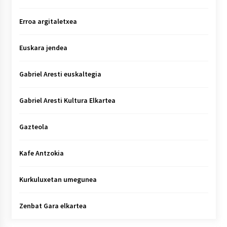
Erroa argitaletxea
Euskara jendea
Gabriel Aresti euskaltegia
Gabriel Aresti Kultura Elkartea
Gazteola
Kafe Antzokia
Kurkuluxetan umegunea
Zenbat Gara elkartea