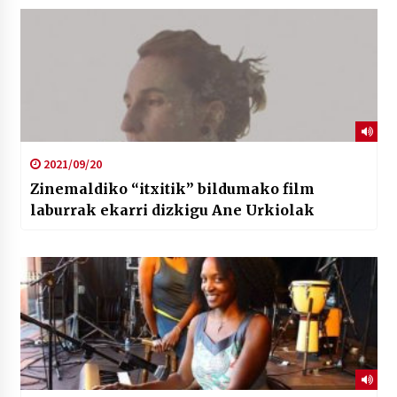
2021/09/20
Zinemaldiko “itxitik” bildumako film
laburrak ekarri dizkigu Ane Urkiolak