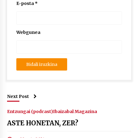
2026/07/03
E-posta
*
MUSIBLA #297: Bide, Boards Of Canada, Somak,
Tiga, Twisted Teens, Underscores, Habia
2026/07/02
Webgunea
Next Post
Entzungai (podcast)
Ibaizabal Magazina
ASTE HONETAN, ZER?