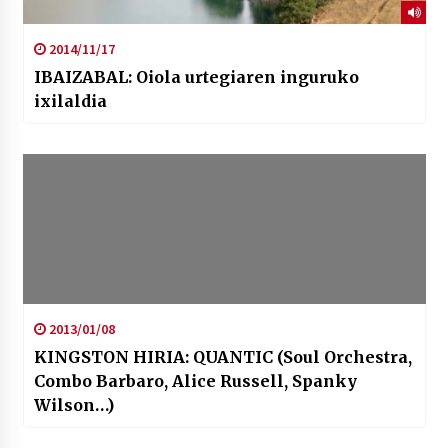
2014/11/17
IBAIZABAL: Oiola urtegiaren inguruko
ixilaldia
2013/01/08
KINGSTON HIRIA: QUANTIC (Soul Orchestra,
Combo Barbaro, Alice Russell, Spanky
Wilson…)