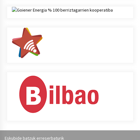
Eskubide batzuk erreserbaturik