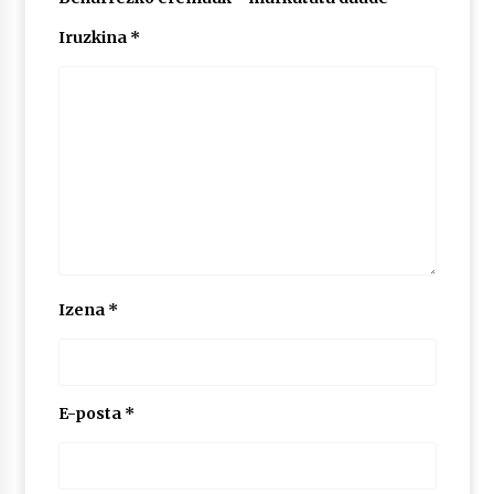
Iruzkina
*
POTTO: San Pedro jaietako bertso-saioa
2026/07/09
Larunbatean Plentziako Itsas Martxa ospatuko
da
2026/07/07
LIBURUEN ERREPUBLIKA TXIKIA: Hiragana akats
isil batekin dator beti
2026/07/07
Izena
*
Auritz Iñurrietaren margoak ikusgai
Uribitarte40 aretoan
2026/07/03
E-posta
*
SOINUGELA: Paul McCartney eta Ringo Starr-en
lan berriak