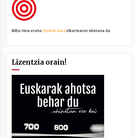
Bilbo Hiria irratia
Zenbat Gara
elkartearen ekimena da.
Lizentzia orain!