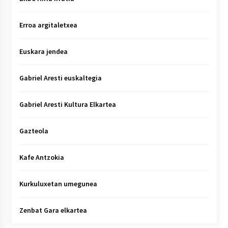
Erroa argitaletxea
Euskara jendea
Gabriel Aresti euskaltegia
Gabriel Aresti Kultura Elkartea
Gazteola
Kafe Antzokia
Kurkuluxetan umegunea
Zenbat Gara elkartea