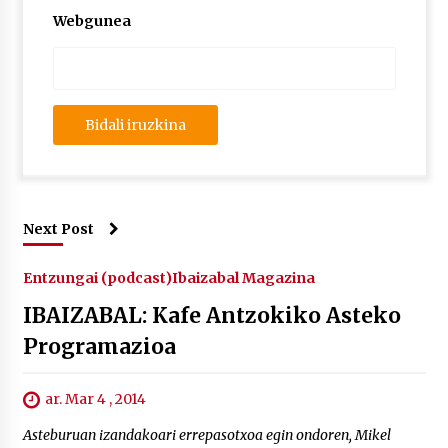
2026/07/03
Webgunea
MUSIBLA #297: Bide, Boards Of Canada, Somak,
Tiga, Twisted Teens, Underscores, Habia
2026/07/02
Next Post
Entzungai (podcast)
Ibaizabal Magazina
IBAIZABAL: Kafe Antzokiko Asteko
Programazioa
ar. Mar 4 , 2014
Asteburuan izandakoari errepasotxoa egin ondoren, Mikel