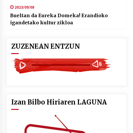
2023/09/08
Bueltan da Eureka Domeka! Erandioko
igandetako kultur zikloa
ZUZENEAN ENTZUN
Izan Bilbo Hiriaren LAGUNA