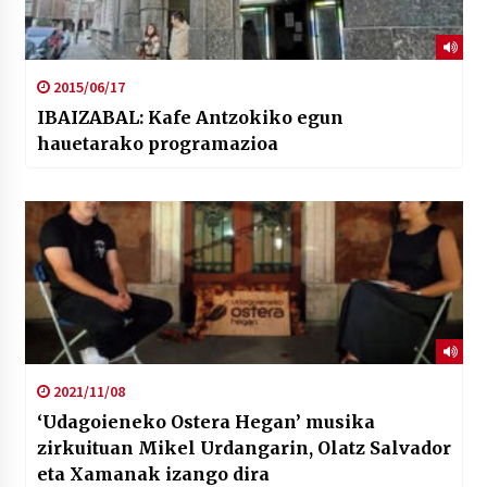
2015/06/17
IBAIZABAL: Kafe Antzokiko egun
hauetarako programazioa
2021/11/08
‘Udagoieneko Ostera Hegan’ musika
zirkuituan Mikel Urdangarin, Olatz Salvador
eta Xamanak izango dira