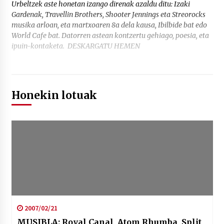
Urbeltzek aste honetan izango direnak azaldu ditu: Izaki
Gardenak, Travellin Brothers, Shooter Jennings eta Streorocks
musika arloan, eta martxoaren 8a dela kausa, Ibilbide bat edo
World Cafe bat. Datorren astean kontzertu gehiago, poesia, eta
ipuin-kontaketa. DESKARGATU HEMEN
Honekin lotuak
2007/02/21
MUSIBLA: Royal Canal, Atom Rhumba, Split