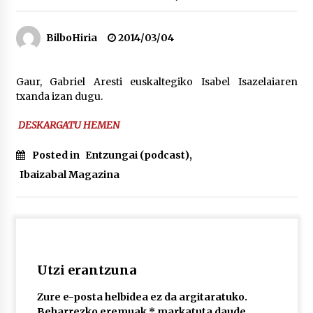
“Hiztegi bat” Gorka Urbizuk idatzitako letren
BilboHiria
2014/03/04
hiztegia
2026/07/23
Gaur, Gabriel Aresti euskaltegiko Isabel Isazelaiaren
txanda izan dugu.
Bakaikuko barnetegitik gazteek egindako saio
berezia
2026/07/16
DESKARGATU HEMEN
Posted in
Entzungai (podcast)
,
Tuba eta bonbardinoaren astea, Bilboko
Kontserbatorioan protagonista
Ibaizabal Magazina
2026/07/16
Auzoportala : 1×04 Auzofoniak
2026/07/15
Utzi erantzuna
Gaur abitua da Bilbao bbk live jaialdia
Zure e-posta helbidea ez da argitaratuko.
2026/07/09
Beharrezko eremuak
*
markatuta daude