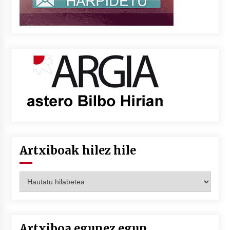
Artxiboak hilez hile
Artxiboak
hilez
hile
Artxiboa egunez egun