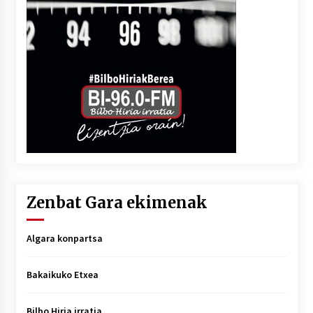
Zenbat Gara ekimenak
Algara konpartsa
Bakaikuko Etxea
Bilbo Hiria irratia