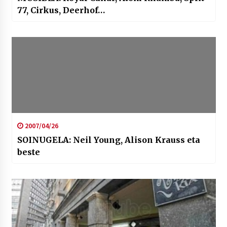
77, Cirkus, Deerhof…
2007/04/26
SOINUGELA: Neil Young, Alison Krauss eta
beste