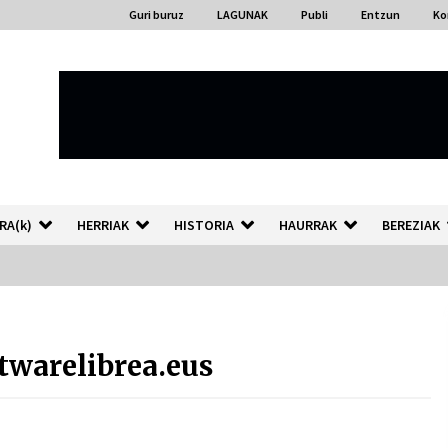
Guri buruz
LAGUNAK
Publi
Entzun
Ko
RA(k)
HERRIAK
HISTORIA
HAURRAK
BEREZIAK
“Hiztegi bat” Gorka Urbizuk
idatzitako letren hiztegia
twarelibrea.eus
2026/07/23
Auzoportala : 1×04 Auzofoniak