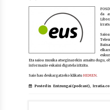
protagonista
2026/07/16
FOSDE
da a
POTTO: San Pedro jaietako bertso-
Libre
saioa
irrat
2026/07/09
Saioa
Telem
Auritz Iñurrietaren margoak
Bain
ikusgai Uribitarte40 aretoan
elkar
2026/07/03
eskur
Eta saioa musika atseginarekin amaitu dugu, ohi
informazio eskaini digutela iritzita.
Saio hau deskargatzeko klikatu
HEMEN
.
Posted in
Entzungai (podcast)
,
Irratia.c