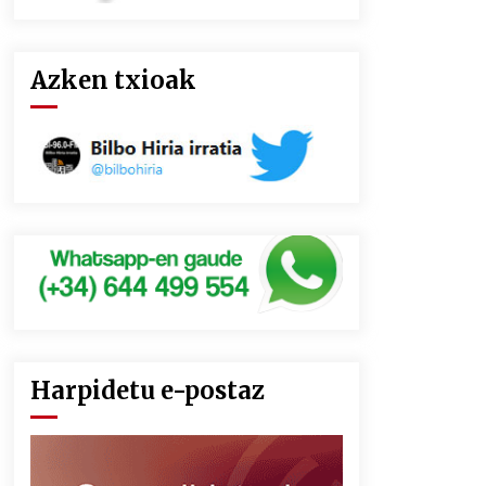
Azken txioak
Harpidetu e-postaz