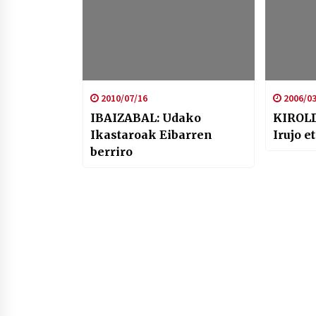
2010/07/16
2006/03
IBAIZABAL: Udako
KIROLD
Ikastaroak Eibarren
Irujo e
berriro