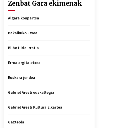
Zenbat Gara ekimenak
Algara konpartsa
Bakaikuko Etxea
Bilbo Hiria irratia
Erroa argitaletxea
Euskara jendea
Gabriel Aresti euskaltegia
Gabriel Aresti Kultura Elkartea
Gazteola