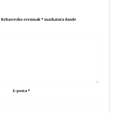
Beharrezko eremuak
*
markatuta daude
E-posta
*