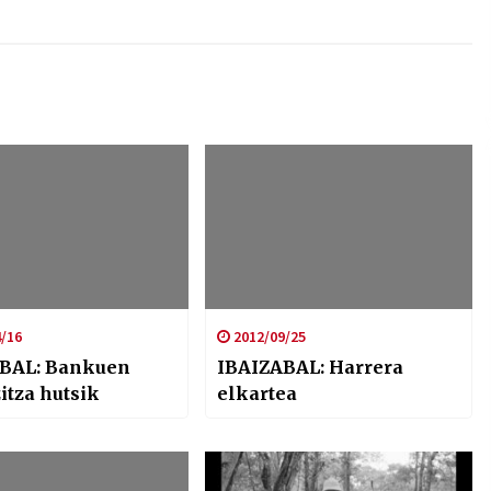
/16
2012/09/25
BAL: Bankuen
IBAIZABAL: Harrera
itza hutsik
elkartea