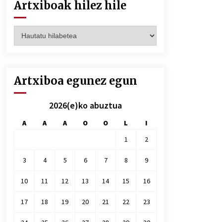
Artxiboak hilez hile
Artxiboak
hilez
hile
Artxiboa egunez egun
2026(e)ko abuztua
A
A
A
O
O
L
I
1
2
3
4
5
6
7
8
9
10
11
12
13
14
15
16
17
18
19
20
21
22
23