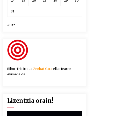
24
25
26
27
28
29
30
31
« Uzt
Bilbo Hiria irratia
Zenbat Gara
elkartearen
ekimena da.
Lizentzia orain!