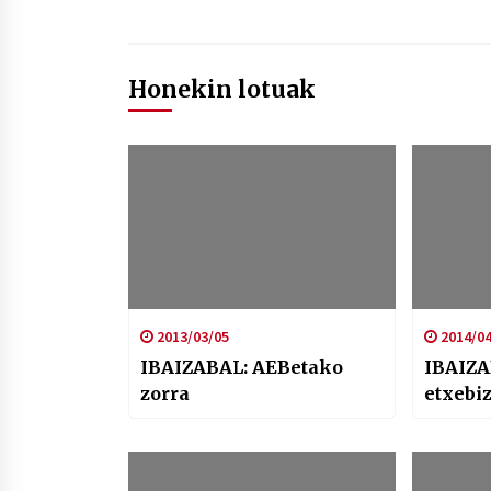
Honekin lotuak
2013/03/05
2014/04
IBAIZABAL: AEBetako
IBAIZA
zorra
etxebiz