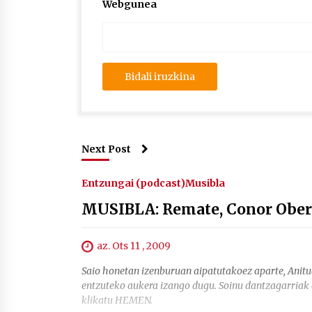
Webgunea
Next Post
Entzungai (podcast)
Musibla
MUSIBLA: Remate, Conor Oberst
az. Ots 11 , 2009
Saio honetan izenburuan aipatutakoez aparte, Anit
entzuteko aukera izango dugu. Soinu dantzagarriak e
klikatu HEMEN.