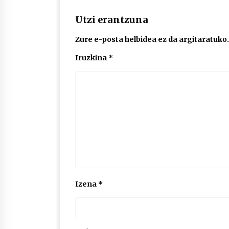
Utzi erantzuna
Zure e-posta helbidea ez da argitaratuko.
Iruzkina
*
Izena
*