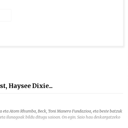
, Haysee Dixie...
ua eta Atom Rhumba, Beck, Toni Manero Fundazioa, eta beste batzuk
ta ilunagoak bildu ditugu saioan. On egin. Saio hau deskargatzeko