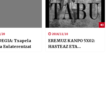
/20
2016/11/10
EGIA: Txapela
EREMUZ KANPO 5X02:
ta Eulaterentzat
HASTEAZ ETA…