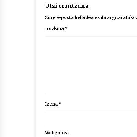
Utzi erantzuna
Zure e-posta helbidea ez da argitaratuko.
Iruzkina
*
Izena
*
Webgunea