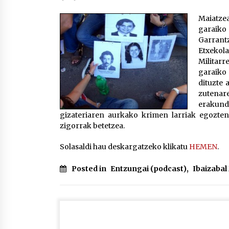
protagonista
2026/07/16
Maiatze
garaiko 
POTTO: San Pedro jaietako bertso-
Garrant
saioa
Etxekol
2026/07/09
Militar
garaiko
dituzte 
Auritz Iñurrietaren margoak
zutenare
ikusgai Uribitarte40 aretoan
erakund
2026/07/03
gizateriaren aurkako krimen larriak egozten
zigorrak betetzea.
Solasaldi hau deskargatzeko klikatu
HEMEN
.
Posted in
Entzungai (podcast)
,
Ibaizaba