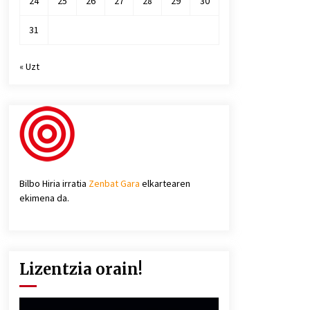
24
25
26
27
28
29
30
31
« Uzt
Bilbo Hiria irratia
Zenbat Gara
elkartearen
ekimena da.
Lizentzia orain!