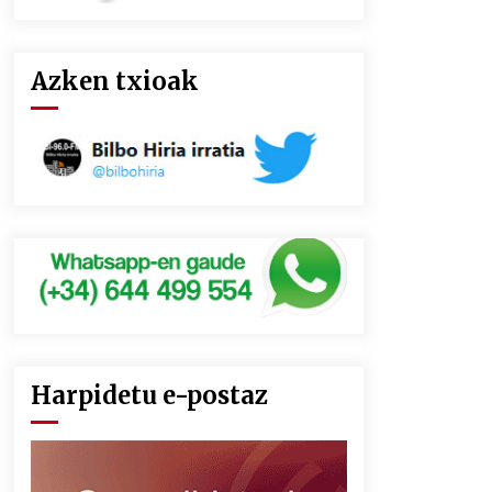
Azken txioak
Harpidetu e-postaz