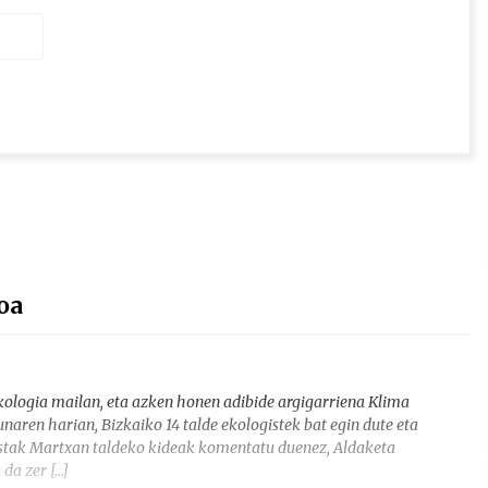
oa
ekologia mailan, eta azken honen adibide argigarriena Klima
naren harian, Bizkaiko 14 talde ekologistek bat egin dute eta
istak Martxan taldeko kideak komentatu duenez, Aldaketa
da zer […]