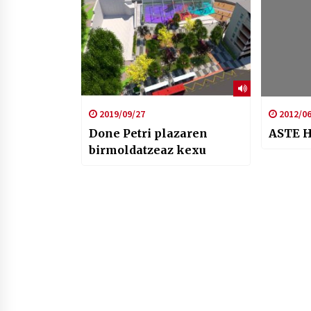
2019/09/27
2012/06
Done Petri plazaren
ASTE 
birmoldatzeaz kexu