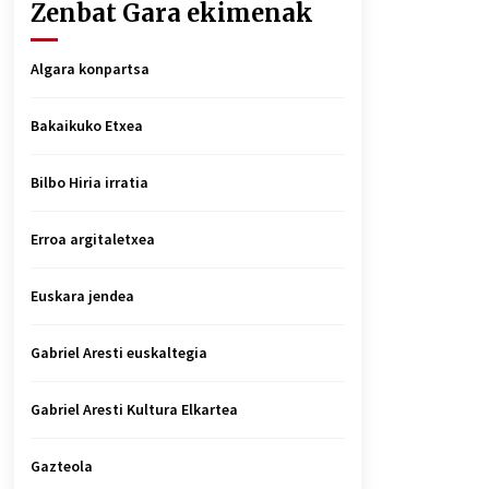
Zenbat Gara ekimenak
Algara konpartsa
Bakaikuko Etxea
Bilbo Hiria irratia
Erroa argitaletxea
Euskara jendea
Gabriel Aresti euskaltegia
Gabriel Aresti Kultura Elkartea
Gazteola