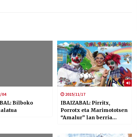
/04
2015/11/17
BAL: Bilboko
IBAIZABAL: Pirritx,
salatua
Porrotx eta Marimototsen
“Amalur” lan berria
BECen