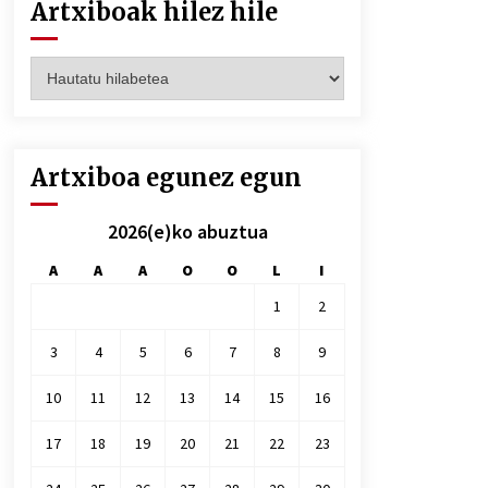
Artxiboak hilez hile
Artxiboak
hilez
hile
Artxiboa egunez egun
2026(e)ko abuztua
A
A
A
O
O
L
I
1
2
3
4
5
6
7
8
9
10
11
12
13
14
15
16
17
18
19
20
21
22
23