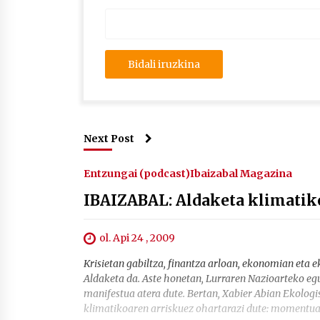
Next Post
Entzungai (podcast)
Ibaizabal Magazina
IBAIZABAL: Aldaketa klimatik
ol. Api 24 , 2009
Krisietan gabiltza, finantza arloan, ekonomian eta 
Aldaketa da. Aste honetan, Lurraren Nazioarteko egu
manifestua atera dute. Bertan, Xabier Abian Ekolog
klimatikoaren arriskuez ohartarazi dute: momentua 