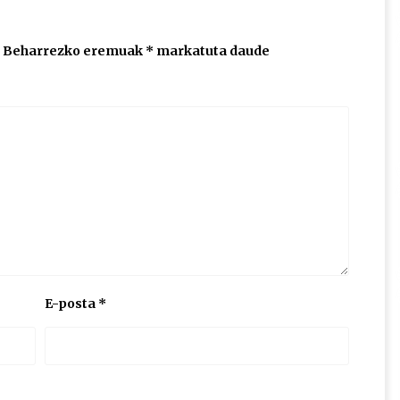
Beharrezko eremuak
*
markatuta daude
E-posta
*