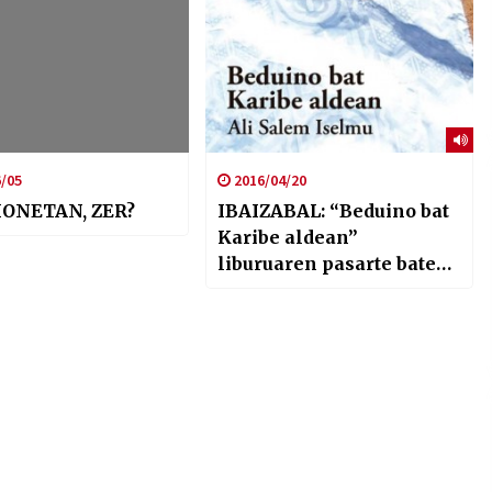
/05
2016/04/20
HONETAN, ZER?
IBAIZABAL: “Beduino bat
Karibe aldean”
liburuaren pasarte baten
irakurraldia