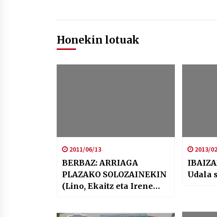
Honekin lotuak
2011/06/13
2013/02
BERBAZ: ARRIAGA
IBAIZA
PLAZAKO SOLOZAINEKIN
Udala 
(Lino, Ekaitz eta Irene
#acampadabilbao #15M)