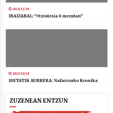
2013/11/20
IBAIZABAL: “#txiotesia 6 mezutan”
2013/10/18
10ETATIK AURRERA: Nafarroako Kronika
ZUZENEAN ENTZUN