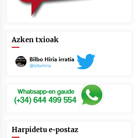
Azken txioak
Harpidetu e-postaz