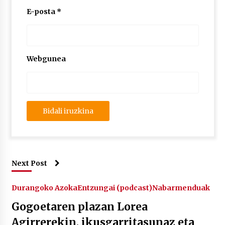
E-posta
*
Webgunea
Next Post
Durangoko Azoka
Entzungai (podcast)
Nabarmenduak
Gogoetaren plazan Lorea
Agirrerekin, ikusgarritasunaz eta