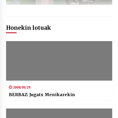
Honekin lotuak
2008/05/29
BERBAZ: Jugatx Menikarekin