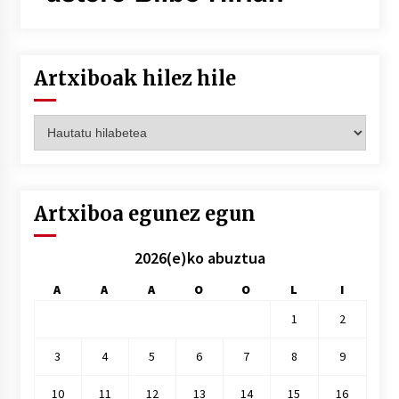
Artxiboak hilez hile
Artxiboak
hilez
hile
Artxiboa egunez egun
2026(e)ko abuztua
A
A
A
O
O
L
I
1
2
3
4
5
6
7
8
9
10
11
12
13
14
15
16