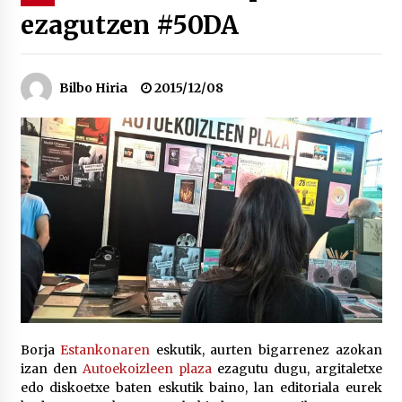
ezagutzen #50DA
“Hiztegi bat” Gorka Urbizuk idatzitako letren
hiztegia
2026/07/23
Bilbo Hiria
2015/12/08
Bakaikuko barnetegitik gazteek egindako saio
berezia
2026/07/16
Tuba eta bonbardinoaren astea, Bilboko
Kontserbatorioan protagonista
2026/07/16
Auzoportala : 1×04 Auzofoniak
2026/07/15
Borja
Estankonaren
eskutik, aurten bigarrenez azokan
izan den
Autoekoizleen plaza
ezagutu dugu, argitaletxe
Gaur abitua da Bilbao bbk live jaialdia
edo diskoetxe baten eskutik baino, lan editoriala eurek
2026/07/09