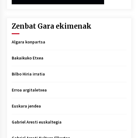
Zenbat Gara ekimenak
Algara konpartsa
Bakaikuko Etxea
Bilbo Hiria irratia
Erroa argitaletxea
Euskara jendea
Gabriel Aresti euskaltegia
Gabriel Aresti Kultura Elkartea