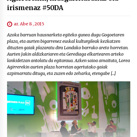
irismenaz #50DA
ar. Abe 8 , 2015
Azoka barruan hausnarketa egiteko gunea dugu Gogoetaren
plaza, eta aurten bigarrenez euskal kulturgileak kezkatzen
dituzten gaiak plazaratu dira Landako barruko areto horretan.
Aurten Jakin aldizkariaren eta Gerediaga elkartearen arteko
lankidetzan antolatu da egitaraua. Azken saioa amaituta, Lorea
Agirrerekin aurten plaza horretan agertutako gaiak
azpimarratu ditugu, eta zuzen edo zeharka, etengabe […]