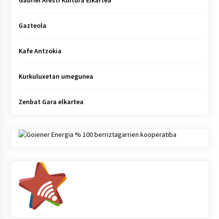
Gazteola
Kafe Antzokia
Kurkuluxetan umegunea
Zenbat Gara elkartea