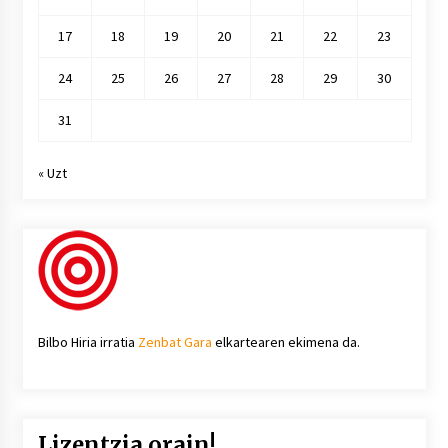
17
18
19
20
21
22
23
24
25
26
27
28
29
30
31
« Uzt
Bilbo Hiria irratia
Zenbat Gara
elkartearen ekimena da.
Lizentzia orain!