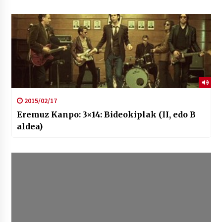
2015/02/17
Eremuz Kanpo: 3×14: Bideokiplak (II, edo B
aldea)