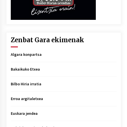
Zenbat Gara ekimenak
Algara konpartsa
Bakaikuko Etxea
Bilbo Hiria irratia
Erroa argitaletxea
Euskara jendea