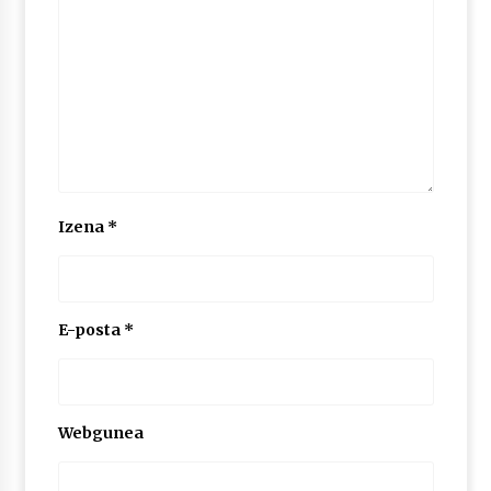
2026/07/03
MUSIBLA #297: Bide, Boards Of Canada, Somak,
Tiga, Twisted Teens, Underscores, Habia
2026/07/02
Izena
*
E-posta
*
Webgunea