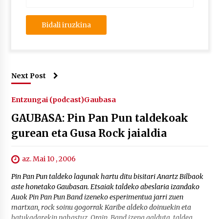
Next Post
Entzungai (podcast)
Gaubasa
GAUBASA: Pin Pan Pun taldekoak
gurean eta Gusa Rock jaialdia
az. Mai 10 , 2006
Pin Pan Pun taldeko lagunak hartu ditu bisitari Anartz Bilbaok
aste honetako Gaubasan. Etsaiak taldeko abeslaria izandako
Auok Pin Pan Pun Band izeneko esperimentua jarri zuen
martxan, rock soinu gogorrak Karibe aldeko doinuekin eta
batukadarekin nahastuz. Orain, Band izena galduta, taldea