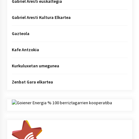
Gabriel Aresti euskaltegia
Gabriel Aresti Kultura Elkartea
Gazteola
Kafe Antzokia
Kurkuluxetan umegunea
Zenbat Gara elkartea