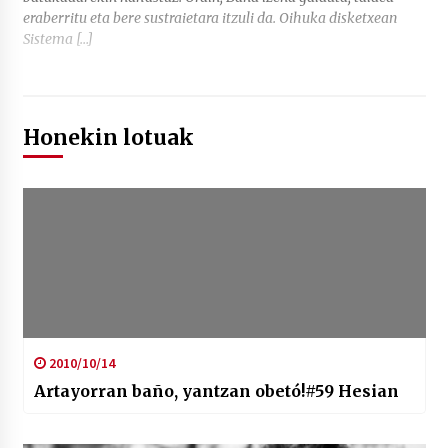
eraberritu eta bere sustraietara itzuli da. Oihuka disketxean
Sistema […]
Honekin lotuak
2010/10/14
Artayorran baño, yantzan obetó!#59 Hesian