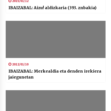
2015/01/12
IBAIZABAL: Aizu! aldizkaria (393. znbakia)
2012/01/10
IBAIZABAL: Merkealdia eta denden irekiera
jaiegunetan