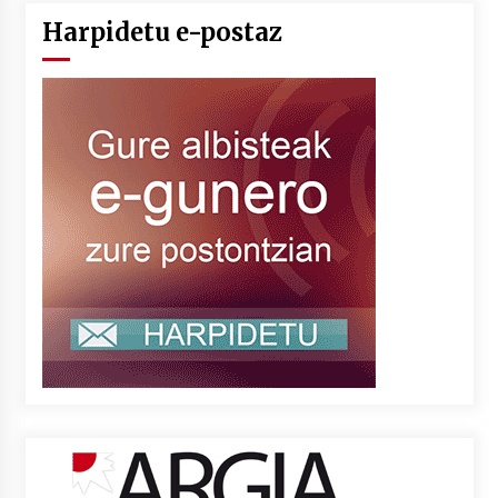
Harpidetu e-postaz