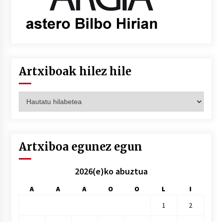
Artxiboak hilez hile
Artxiboak
hilez
hile
Artxiboa egunez egun
2026(e)ko abuztua
A
A
A
O
O
L
I
1
2