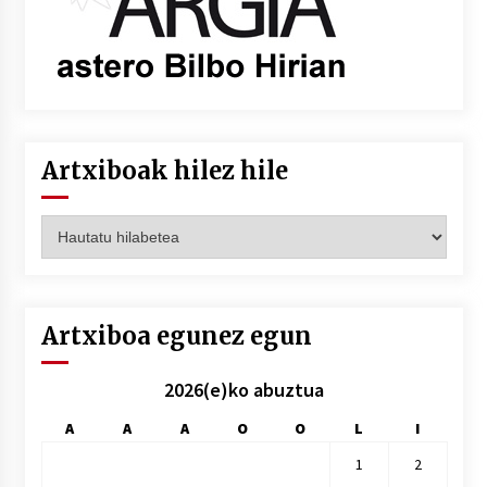
Artxiboak hilez hile
Artxiboak
hilez
hile
Artxiboa egunez egun
2026(e)ko abuztua
A
A
A
O
O
L
I
1
2