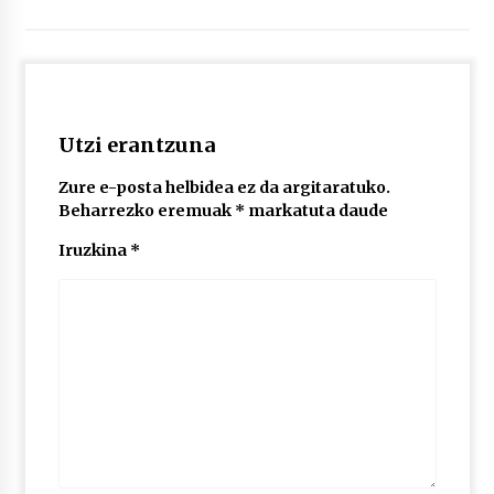
2026/07/03
MUSIBLA #297: Bide, Boards Of Canada, Somak,
Tiga, Twisted Teens, Underscores, Habia
2026/07/02
Utzi erantzuna
Zure e-posta helbidea ez da argitaratuko.
Beharrezko eremuak
*
markatuta daude
Iruzkina
*