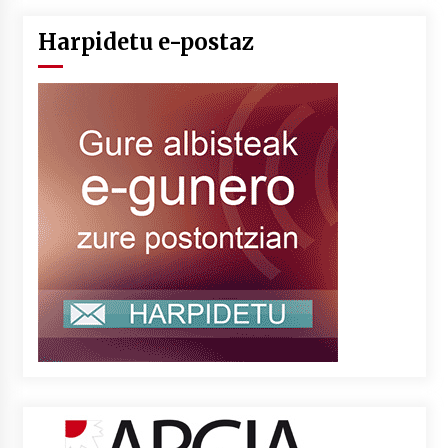
Harpidetu e-postaz