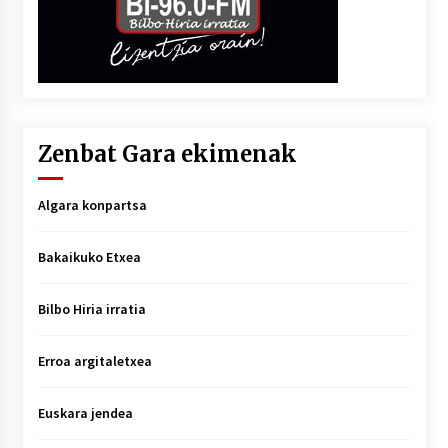
Zenbat Gara ekimenak
Algara konpartsa
Bakaikuko Etxea
Bilbo Hiria irratia
Erroa argitaletxea
Euskara jendea