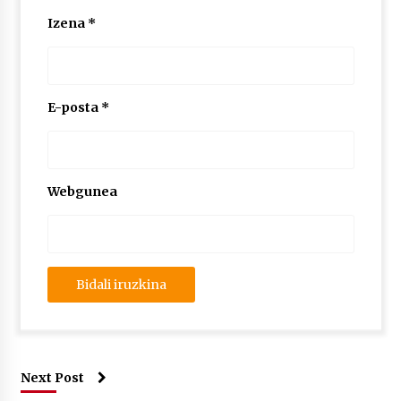
Izena
*
E-posta
*
Webgunea
Next Post