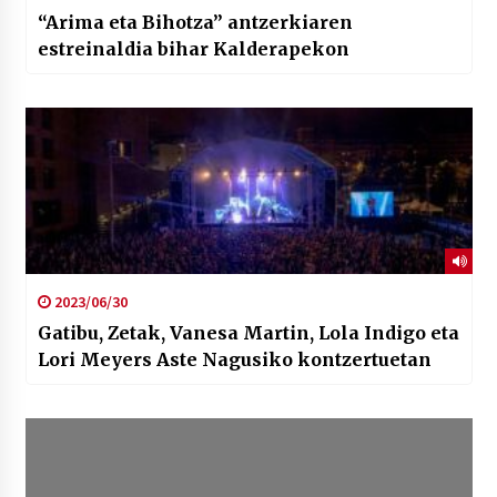
“Arima eta Bihotza” antzerkiaren
estreinaldia bihar Kalderapekon
2023/06/30
Gatibu, Zetak, Vanesa Martin, Lola Indigo eta
Lori Meyers Aste Nagusiko kontzertuetan