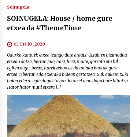
Soinugela
SOINUGELA: House / home gure
etxea da #ThemeTime
ol. Urt 10 , 2020
Gaurko kantuek etxea izango dute ardatz. Gizakien bizimodua
etxean datza, bertan jaio, hazi, hezi, maite, gorroto eta hil
egiten dugu, beraz, harritzekoa ez da milaka kantuk gure
etxearn bertan edo etxerako bidean gertatzea. Guk aukera txiki
baina ederra egin dugu eta guztietan etxean dugu bure bihotza.
Hator hator mutil etxera […]