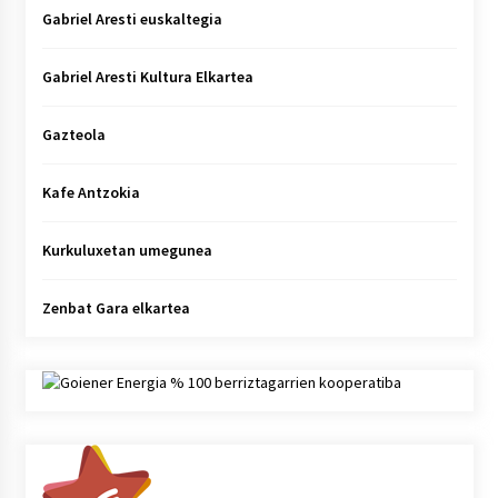
Gabriel Aresti euskaltegia
Gabriel Aresti Kultura Elkartea
Gazteola
Kafe Antzokia
Kurkuluxetan umegunea
Zenbat Gara elkartea