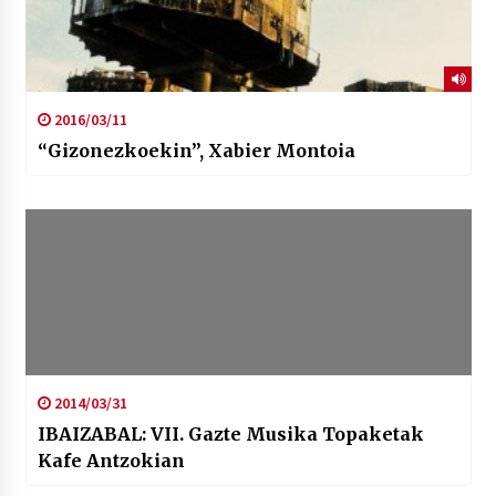
2016/03/11
“Gizonezkoekin”, Xabier Montoia
2014/03/31
IBAIZABAL: VII. Gazte Musika Topaketak
Kafe Antzokian