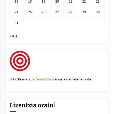
17
18
19
20
21
22
23
24
25
26
27
28
29
30
31
« Uzt
Bilbo Hiria irratia
Zenbat Gara
elkartearen ekimena da.
Lizentzia orain!