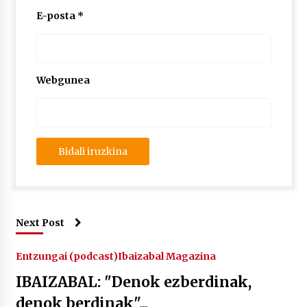
E-posta
*
Webgunea
Next Post
Entzungai (podcast)
Ibaizabal Magazina
IBAIZABAL: "Denok ezberdinak,
denok berdinak"...