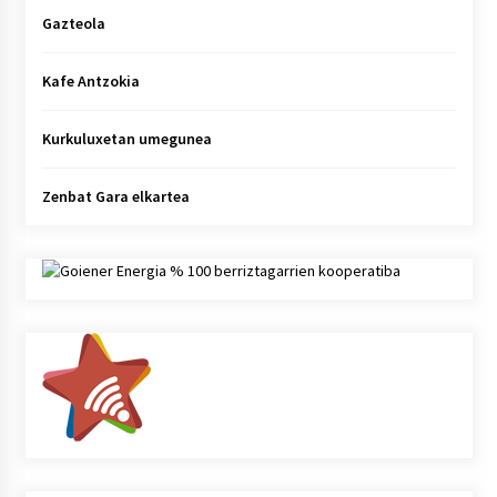
Gazteola
Kafe Antzokia
Kurkuluxetan umegunea
Zenbat Gara elkartea