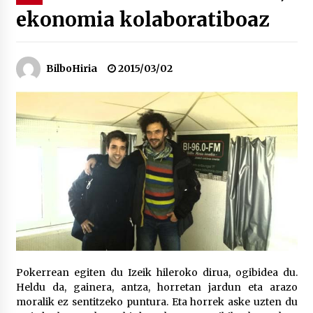
ekonomia kolaboratiboaz
“Hiztegi bat” Gorka Urbizuk idatzitako letren
hiztegia
2026/07/23
BilboHiria
2015/03/02
Bakaikuko barnetegitik gazteek egindako saio
berezia
2026/07/16
Tuba eta bonbardinoaren astea, Bilboko
Kontserbatorioan protagonista
2026/07/16
Auzoportala : 1×04 Auzofoniak
2026/07/15
Pokerrean egiten du Izeik hileroko dirua, ogibidea du.
Heldu da, gainera, antza, horretan jardun eta arazo
Gaur abitua da Bilbao bbk live jaialdia
moralik ez sentitzeko puntura. Eta horrek aske uzten du
2026/07/09