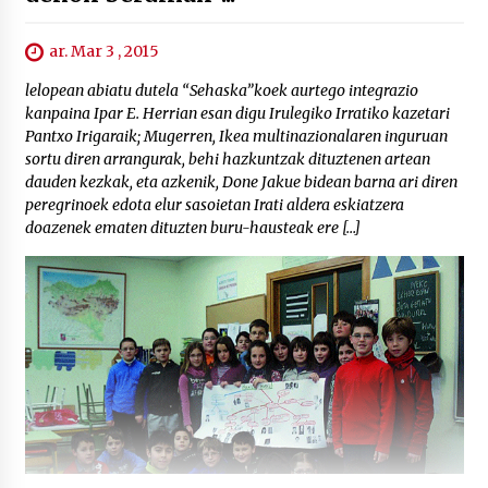
ar. Mar 3 , 2015
lelopean abiatu dutela “Sehaska”koek aurtego integrazio
kanpaina Ipar E. Herrian esan digu Irulegiko Irratiko kazetari
Pantxo Irigaraik; Mugerren, Ikea multinazionalaren inguruan
sortu diren arrangurak, behi hazkuntzak dituztenen artean
dauden kezkak, eta azkenik, Done Jakue bidean barna ari diren
peregrinoek edota elur sasoietan Irati aldera eskiatzera
doazenek ematen dituzten buru-hausteak ere […]