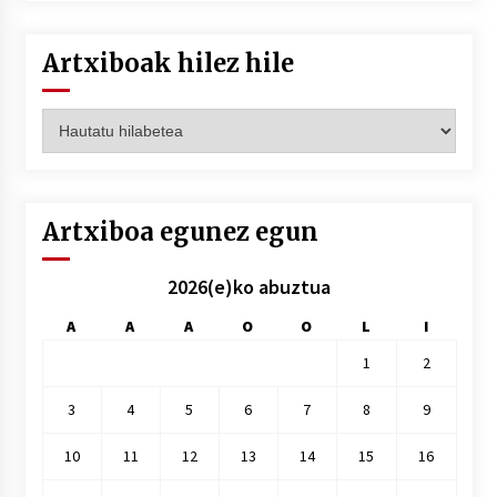
Artxiboak hilez hile
Artxiboak
hilez
hile
Artxiboa egunez egun
2026(e)ko abuztua
A
A
A
O
O
L
I
1
2
3
4
5
6
7
8
9
10
11
12
13
14
15
16