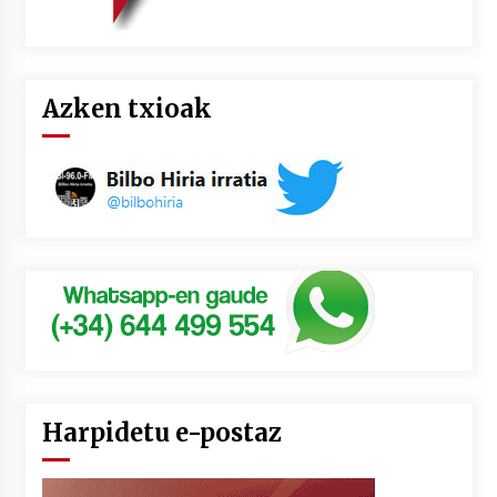
Azken txioak
Harpidetu e-postaz