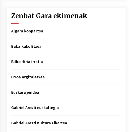
Zenbat Gara ekimenak
Algara konpartsa
Bakaikuko Etxea
Bilbo Hiria irratia
Erroa argitaletxea
Euskara jendea
Gabriel Aresti euskaltegia
Gabriel Aresti Kultura Elkartea