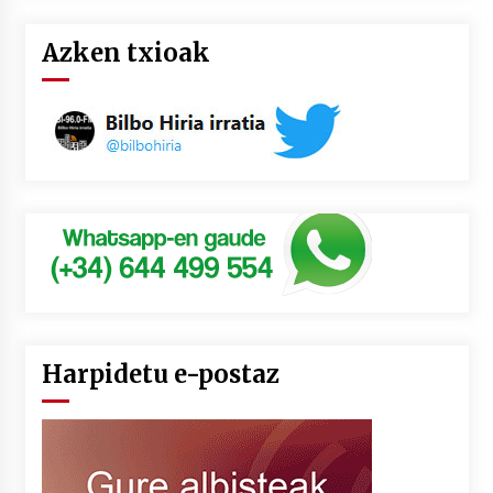
Azken txioak
Harpidetu e-postaz