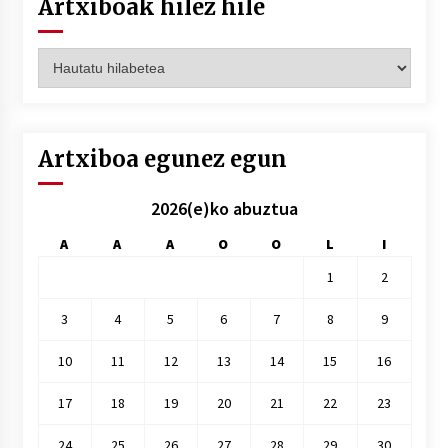
Artxiboak hilez hile
Artxiboak
hilez
hile
Artxiboa egunez egun
2026(e)ko abuztua
A
A
A
O
O
L
I
1
2
3
4
5
6
7
8
9
10
11
12
13
14
15
16
17
18
19
20
21
22
23
24
25
26
27
28
29
30