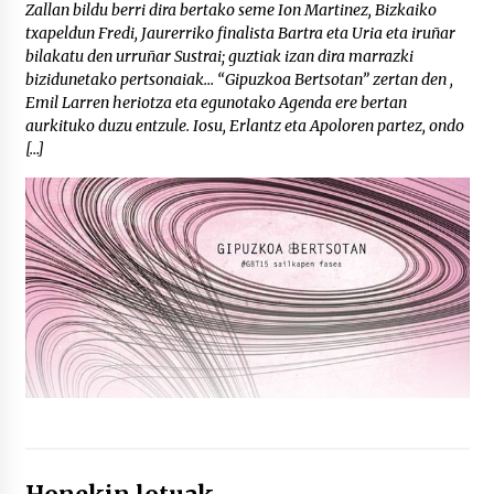
Zallan bildu berri dira bertako seme Ion Martinez, Bizkaiko
txapeldun Fredi, Jaurerriko finalista Bartra eta Uria eta iruñar
bilakatu den urruñar Sustrai; guztiak izan dira marrazki
bizidunetako pertsonaiak… “Gipuzkoa Bertsotan” zertan den ,
Emil Larren heriotza eta egunotako Agenda ere bertan
aurkituko duzu entzule. Iosu, Erlantz eta Apoloren partez, ondo
[…]