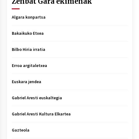
Zenbat Gara ekimenak
Algara konpartsa
Bakaikuko Etxea
Bilbo Hiria irratia
Erroa argitaletxea
Euskara jendea
Gabriel Aresti euskaltegia
Gabriel Aresti Kultura Elkartea
Gazteola