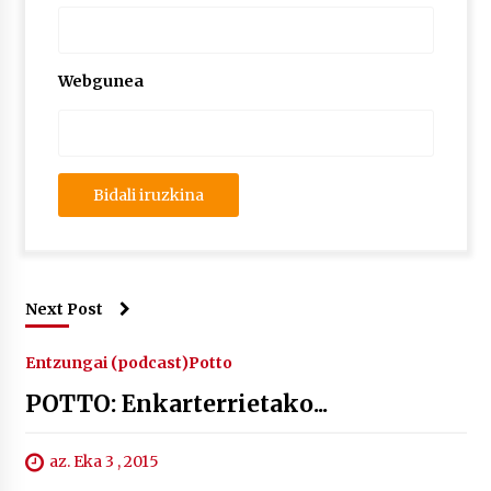
Webgunea
Next Post
Entzungai (podcast)
Potto
POTTO: Enkarterrietako...
az. Eka 3 , 2015