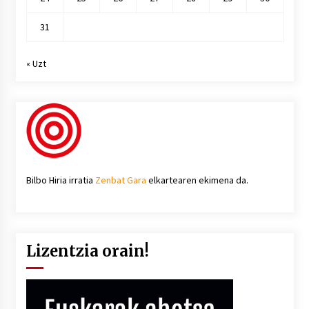
31
« Uzt
Bilbo Hiria irratia
Zenbat Gara
elkartearen ekimena da.
Lizentzia orain!