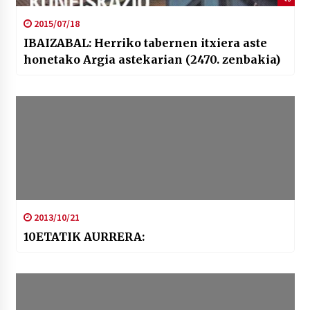
2015/07/18
IBAIZABAL: Herriko tabernen itxiera aste
honetako Argia astekarian (2470. zenbakia)
2013/10/21
10ETATIK AURRERA: