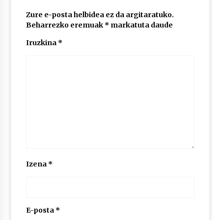
2026/07/03
Zure e-posta helbidea ez da argitaratuko.
Beharrezko eremuak
*
markatuta daude
MUSIBLA #297: Bide, Boards Of Canada, Somak,
Tiga, Twisted Teens, Underscores, Habia
Iruzkina
*
2026/07/02
Izena
*
E-posta
*