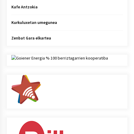
Kafe Antzokia
Kurkuluxetan umegunea
Zenbat Gara elkartea