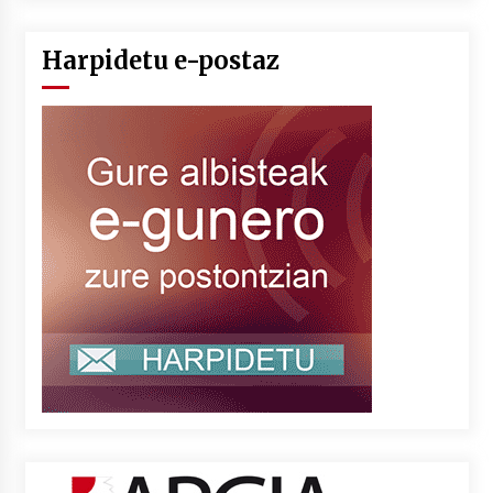
Harpidetu e-postaz