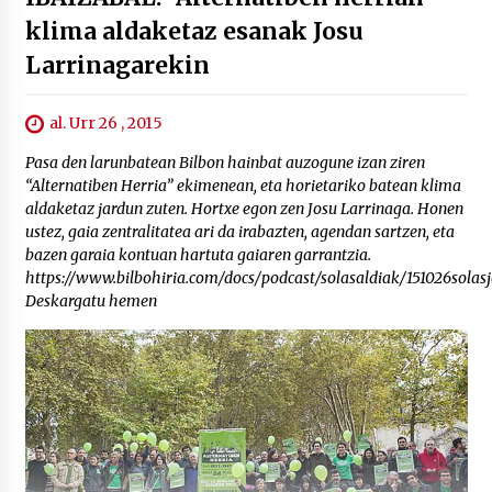
klima aldaketaz esanak Josu
Larrinagarekin
al. Urr 26 , 2015
Pasa den larunbatean Bilbon hainbat auzogune izan ziren
“Alternatiben Herria” ekimenean, eta horietariko batean klima
aldaketaz jardun zuten. Hortxe egon zen Josu Larrinaga. Honen
ustez, gaia zentralitatea ari da irabazten, agendan sartzen, eta
bazen garaia kontuan hartuta gaiaren garrantzia.
https://www.bilbohiria.com/docs/podcast/solasaldiak/151026solas
Deskargatu hemen