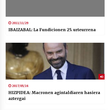
2011/11/29
IBAIZABAL: La Fundicionen 25. urteurrena
2017/05/16
HIZPIDEA: Macronen agintaldiaren hasiera
aztergai