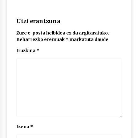
2026/07/03
MUSIBLA #297: Bide, Boards Of Canada, Somak,
Utzi erantzuna
Tiga, Twisted Teens, Underscores, Habia
2026/07/02
Zure e-posta helbidea ez da argitaratuko.
Beharrezko eremuak
*
markatuta daude
Iruzkina
*
Izena
*