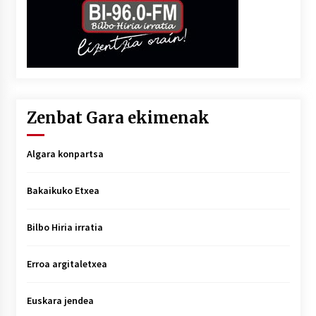
Zenbat Gara ekimenak
Algara konpartsa
Bakaikuko Etxea
Bilbo Hiria irratia
Erroa argitaletxea
Euskara jendea