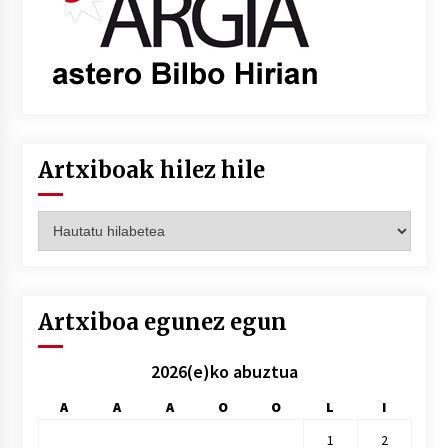
Artxiboak hilez hile
Artxiboak
hilez
hile
Artxiboa egunez egun
2026(e)ko abuztua
A
A
A
O
O
L
I
1
2