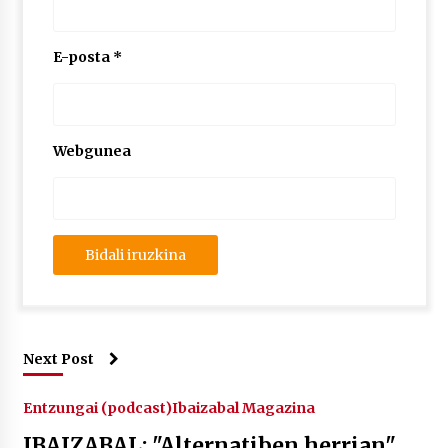
E-posta
*
Webgunea
Next Post
Entzungai (podcast)
Ibaizabal Magazina
IBAIZABAL: "Alternatiben herrian"