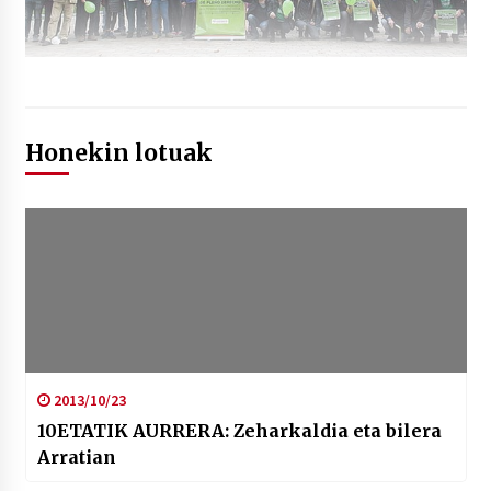
Honekin lotuak
2013/10/23
10ETATIK AURRERA: Zeharkaldia eta bilera
Arratian