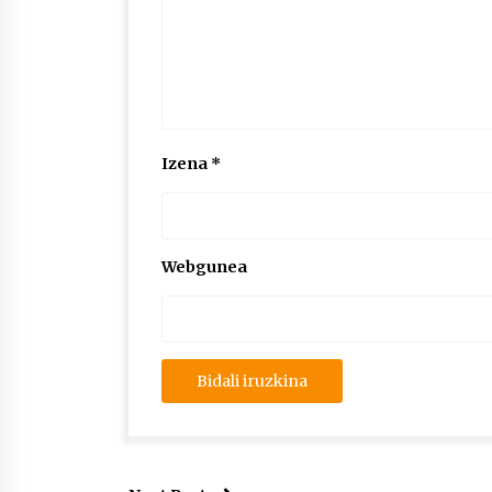
Izena
*
Webgunea