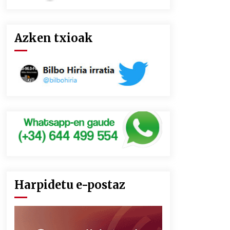
Azken txioak
Harpidetu e-postaz