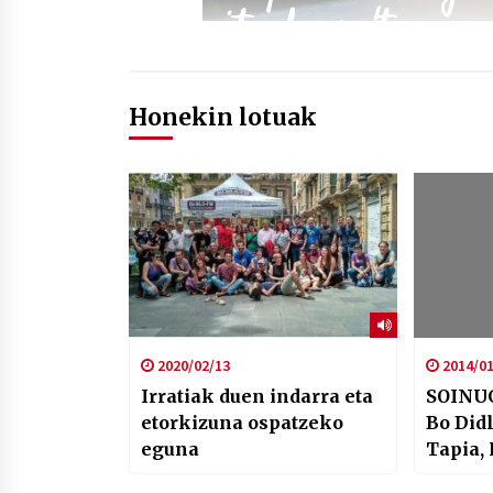
Honekin lotuak
2020/02/13
2014/01
Irratiak duen indarra eta
SOINUG
etorkizuna ospatzeko
Bo Didl
eguna
Tapia,