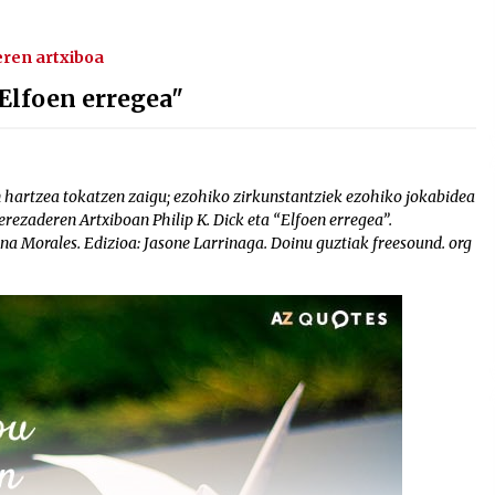
ren artxiboa
"Elfoen erregea"
n hartzea tokatzen zaigu; ezohiko zirkunstantziek ezohiko jokabidea
rezaderen Artxiboan Philip K. Dick eta “Elfoen erregea”.
 Ana Morales. Edizioa: Jasone Larrinaga. Doinu guztiak freesound. org