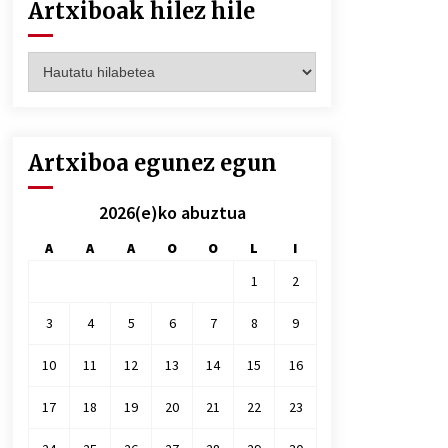
Artxiboak hilez hile
Artxiboak
hilez
hile
Artxiboa egunez egun
2026(e)ko abuztua
A
A
A
O
O
L
I
1
2
3
4
5
6
7
8
9
10
11
12
13
14
15
16
17
18
19
20
21
22
23