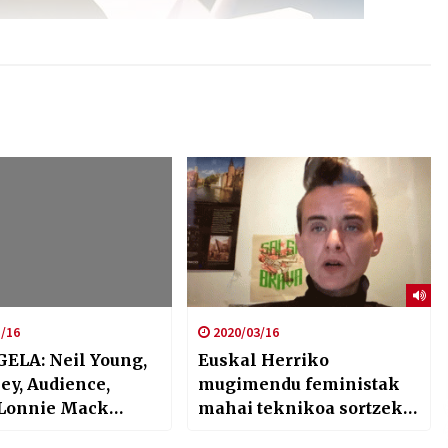
/16
2020/03/16
ELA: Neil Young,
Euskal Herriko
ey, Audience,
mugimendu feministak
 Lonnie Mack…
mahai teknikoa sortzeko
deia egin du COVID-19ak