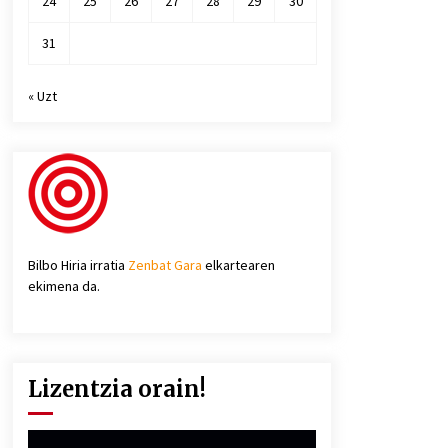
24
25
26
27
28
29
30
31
« Uzt
Bilbo Hiria irratia
Zenbat Gara
elkartearen
ekimena da.
Lizentzia orain!