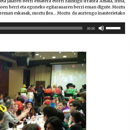
eta jaiaren berri ematera etorri zaizkigu irratira Amaia, Irina,
roen berri eta eguneko egitarauaren berri eman digute. Moztu
rreman eskasak, moztu ilea… Moztu da aurtengo inauterietako
Erabili
00:00
gora/behera
gezi-
teklak
bolumena
igotzeko
edo
jaisteko.