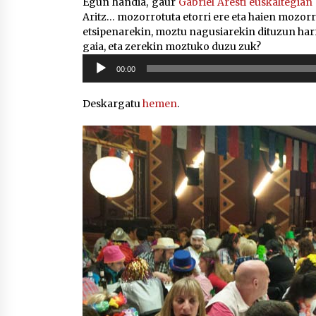
Egun handia, gaur
Gabriel Aresti euskaltegian
Aritz… mozorrotuta etorri ere eta haien mozor
etsipenarekin, moztu nagusiarekin dituzun ha
gaia, eta zerekin moztuko duzu zuk?
Soinu
00:00
erreproduzigailua
Deskargatu
hemen
.