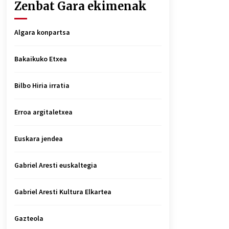
Zenbat Gara ekimenak
Algara konpartsa
Bakaikuko Etxea
Bilbo Hiria irratia
Erroa argitaletxea
Euskara jendea
Gabriel Aresti euskaltegia
Gabriel Aresti Kultura Elkartea
Gazteola