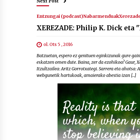
Next Post
Entzungai (podcast)
Nabarmenduak
Xerezade
XEREZADE: Philip K. Dick eta 
ol. Ots 5 , 2016
Batzuetan, espero ez genituen eginkizunak gure gai
eskatzen omen dute. Baina, zer da ezohikoa? Gaur, Xe
Itzultzailea: Aritz Gorrotxategi. Sarrera eta ahotsa:
webgunetik hartukoak, amaierako abestia izan […]