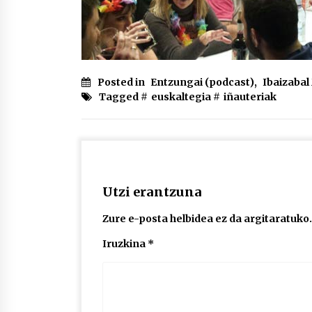
Posted in
Entzungai (podcast)
,
Ibaizaba
Tagged #
euskaltegia
#
iñauteriak
Utzi erantzuna
Zure e-posta helbidea ez da argitaratuko.
Iruzkina
*