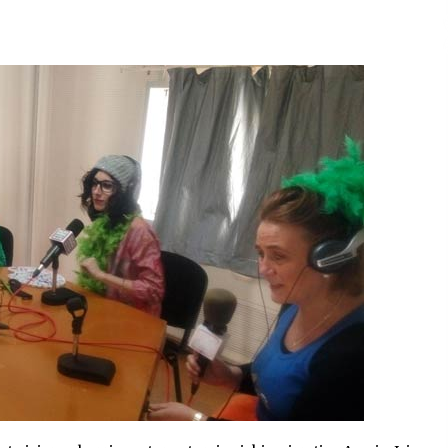
2026/07/15
Larunbatean Plentziako Itsas
Martxa ospatuko da
2026/07/07
SOINUGELA: Paul McCartney eta
Ringo Starr-en lan berriak
2026/07/03