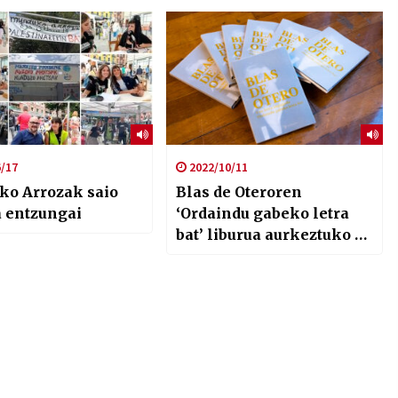
sortutako zaintza krisiari
heltzeko
/17
2022/10/11
o Arrozak saio
Blas de Oteroren
a entzungai
‘Ordaindu gabeko letra
bat’ liburua aurkeztuko da
gaur