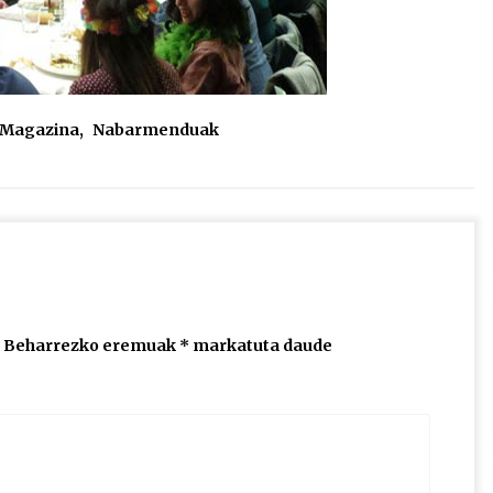
l Magazina
,
Nabarmenduak
Beharrezko eremuak
*
markatuta daude