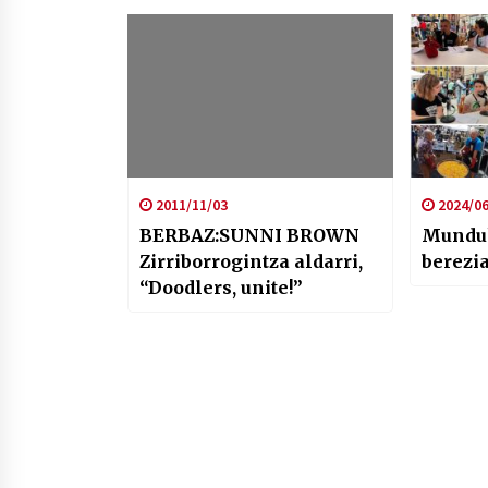
2011/11/03
2024/06
BERBAZ:SUNNI BROWN
Munduk
Zirriborrogintza aldarri,
berezi
“Doodlers, unite!”