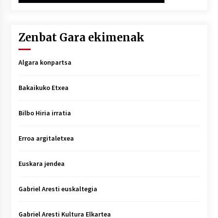
Zenbat Gara ekimenak
Algara konpartsa
Bakaikuko Etxea
Bilbo Hiria irratia
Erroa argitaletxea
Euskara jendea
Gabriel Aresti euskaltegia
Gabriel Aresti Kultura Elkartea