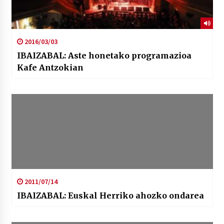
2016/03/03
IBAIZABAL: Aste honetako programazioa
Kafe Antzokian
2011/07/14
IBAIZABAL: Euskal Herriko ahozko ondarea