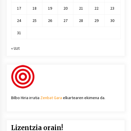
17
18
19
20
21
22
23
24
25
26
27
28
29
30
31
« Uzt
Bilbo Hiria irratia
Zenbat Gara
elkartearen ekimena da.
Lizentzia orain!