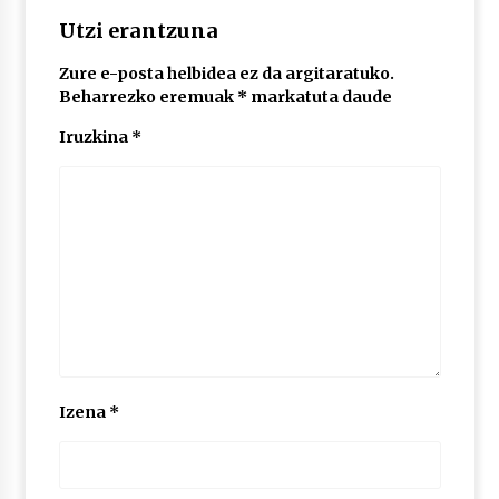
2026/07/03
Utzi erantzuna
MUSIBLA #297: Bide, Boards Of Canada, Somak,
Zure e-posta helbidea ez da argitaratuko.
Tiga, Twisted Teens, Underscores, Habia
Beharrezko eremuak
*
markatuta daude
2026/07/02
Iruzkina
*
Izena
*