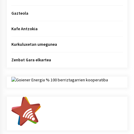
Gazteola
Kafe Antzokia
Kurkuluxetan umegunea
Zenbat Gara elkartea