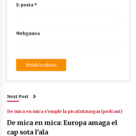
E-posta
*
Webgunea
Next Post
De mica en mica s’omple la pica
Entzungai (podcast)
De mica en mica: Europa amaga el
cap sota l’ala