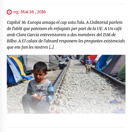
og. Mai 26 , 2016
Capítol 36: Europa amaga el cap sota l’ala. A L’editorial parlem
de l’oblit que pateixen els refugiats per part de la UE. A Un cafè
amb Clara García entrevistarem a dos membres del 15M de
Bilbo. A El calaix de l’absurd responem les preguntes existencials
que ens fan les nostres […]