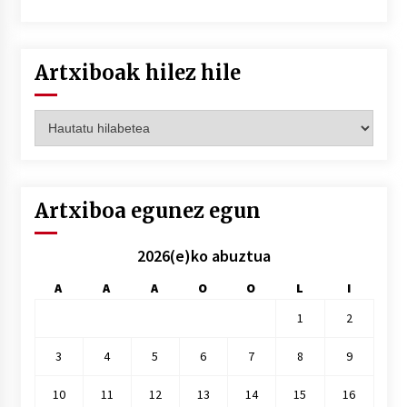
Artxiboak hilez hile
Artxiboak
hilez
hile
Artxiboa egunez egun
2026(e)ko abuztua
A
A
A
O
O
L
I
1
2
3
4
5
6
7
8
9
10
11
12
13
14
15
16