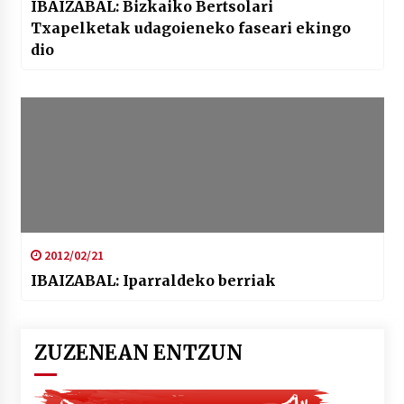
IBAIZABAL: Bizkaiko Bertsolari
Txapelketak udagoieneko faseari ekingo
dio
2012/02/21
IBAIZABAL: Iparraldeko berriak
ZUZENEAN ENTZUN