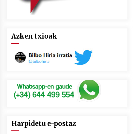
Azken txioak
Harpidetu e-postaz