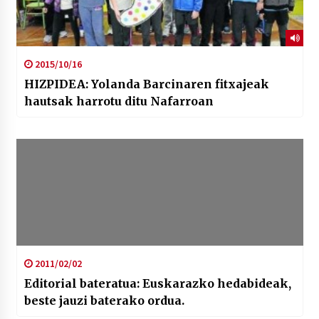
2015/10/16
HIZPIDEA: Yolanda Barcinaren fitxajeak
hautsak harrotu ditu Nafarroan
2011/02/02
Editorial bateratua: Euskarazko hedabideak,
beste jauzi baterako ordua.