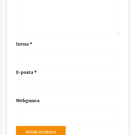
Izena
*
E-posta
*
Webgunea