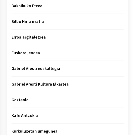
Bakaikuko Etxea
Bilbo Hiria irratia
Erroa argitaletxea
Euskara jendea
Gabriel Aresti euskaltegia
Gabriel Aresti Kultura Elkartea
Gazteola
Kafe Antzokia
Kurkuluxetan umegunea