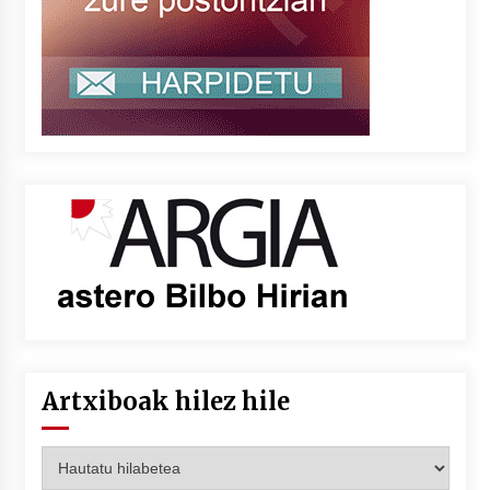
Artxiboak hilez hile
Artxiboak
hilez