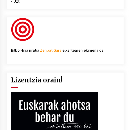
« Uzt
Bilbo Hiria irratia
Zenbat Gara
elkartearen ekimena da.
Lizentzia orain!