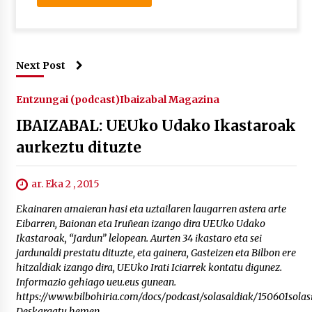
Next Post
Entzungai (podcast)
Ibaizabal Magazina
IBAIZABAL: UEUko Udako Ikastaroak
aurkeztu dituzte
ar. Eka 2 , 2015
Ekainaren amaieran hasi eta uztailaren laugarren astera arte
Eibarren, Baionan eta Iruñean izango dira UEUko Udako
Ikastaroak, “Jardun” lelopean. Aurten 34 ikastaro eta sei
jardunaldi prestatu dituzte, eta gainera, Gasteizen eta Bilbon ere
hitzaldiak izango dira, UEUko Irati Iciarrek kontatu digunez.
Informazio gehiago ueu.eus gunean.
https://www.bilbohiria.com/docs/podcast/solasaldiak/150601solasi
Deskargatu hemen.