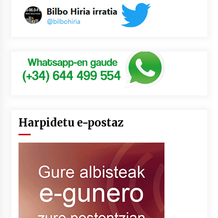
Harpidetu e-postaz