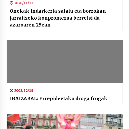
2020/11/23
Onekak indarkeria salatu eta borrokan
jarraitzeko konpromezua berretsi du
azaroaren 25ean
2008/12/19
IBAIZABAL: Errepideetako droga frogak