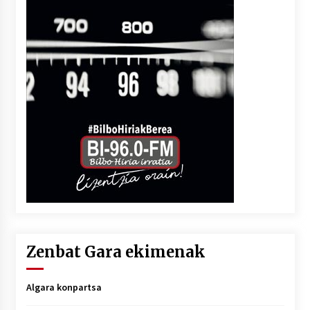
Zenbat Gara ekimenak
Algara konpartsa