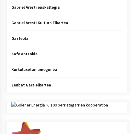
Gabriel Aresti euskaltegia
Gabriel Aresti Kultura Elkartea
Gazteola
Kafe Antzokia
Kurkuluxetan umegunea
Zenbat Gara elkartea