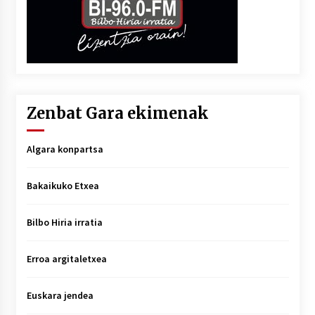
Zenbat Gara ekimenak
Algara konpartsa
Bakaikuko Etxea
Bilbo Hiria irratia
Erroa argitaletxea
Euskara jendea