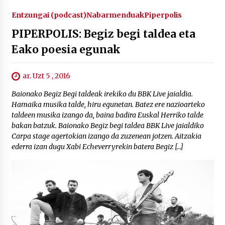
Entzungai (podcast)
Nabarmenduak
Piperpolis
PIPERPOLIS: Begiz begi taldea eta
Eako poesia egunak
ar. Uzt 5 , 2016
Baionako Begiz Begi taldeak irekiko du BBK Live jaialdia.
Hamaika musika talde, hiru egunetan. Batez ere nazioarteko
taldeen musika izango da, baina badira Euskal Herriko talde
bakan batzuk. Baionako Begiz begi taldea BBK Live jaialdiko
Carpa stage agertokian izango da zuzenean jotzen. Aitzakia
ederra izan dugu Xabi Echeverryrekin batera Begiz […]