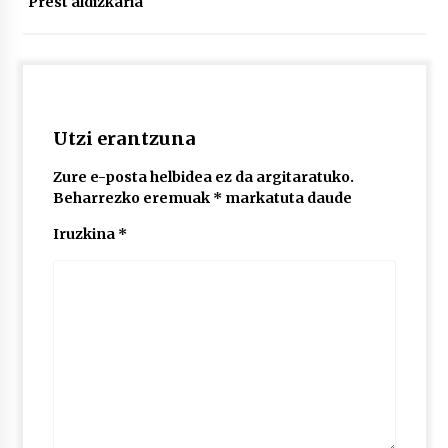
Prest aldizkaria
2026/07/03
MUSIBLA #297: Bide, Boards Of Canada, Somak,
Tiga, Twisted Teens, Underscores, Habia
2026/07/02
Utzi erantzuna
Zure e-posta helbidea ez da argitaratuko.
Beharrezko eremuak
*
markatuta daude
Iruzkina
*