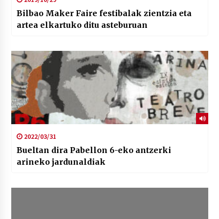
Bilbao Maker Faire festibalak zientzia eta
artea elkartuko ditu asteburuan
2022/03/31
Bueltan dira Pabellon 6-eko antzerki
arineko jardunaldiak