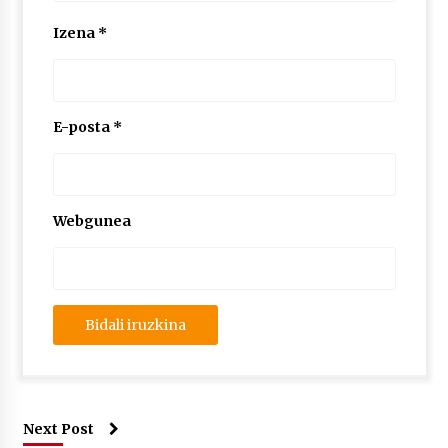
Izena
*
E-posta
*
Webgunea
Next Post