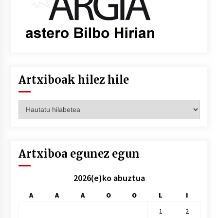
Artxiboak hilez hile
Artxiboak
hilez
hile
Artxiboa egunez egun
2026(e)ko abuztua
A
A
A
O
O
L
I
1
2