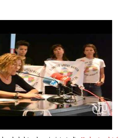
2026/07/15
Larunbatean Plentziako Itsas
Martxa ospatuko da
2026/07/07
SOINUGELA: Paul McCartney eta
Ringo Starr-en lan berriak
2026/07/03