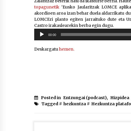
Zalantzaz beterik hasi da ikasturte berria. Hau
topagunetik
‘Eusko Jaularitzak LOMCE aplika
akordioen aroa izan behar duela aldarrikatu dut
LOMCEri planto egiten jarraituko dute eta Ur
Castro irakaslearekin berba egin dugu.
Soinu
00:00
erreproduzigailua
Deskargatu
hemen.
Posted in
Entzungai (podcast)
,
Hizpidea
Tagged #
hezkuntza
#
Hezkuntza plataf