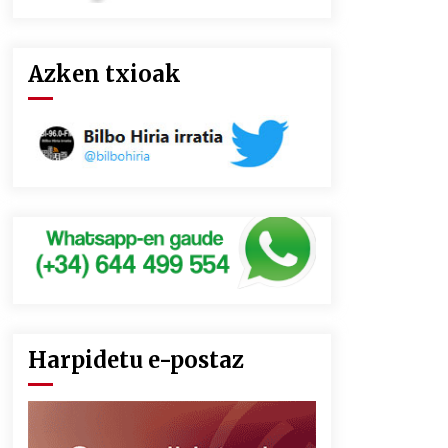
Azken txioak
Harpidetu e-postaz