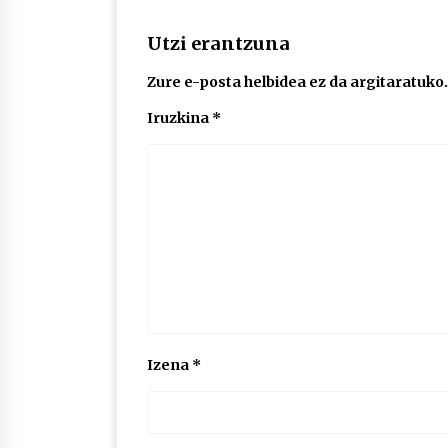
Utzi erantzuna
Zure e-posta helbidea ez da argitaratuko.
Iruzkina
*
Izena
*