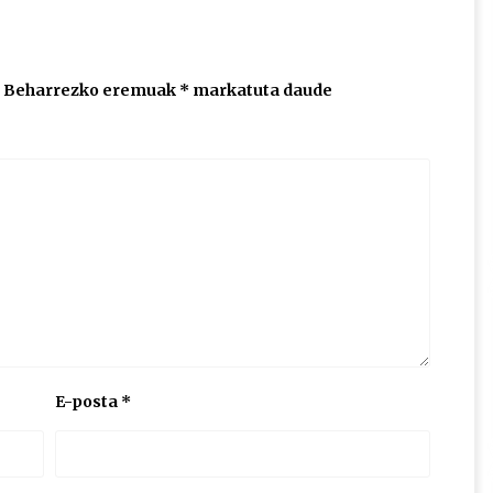
Beharrezko eremuak
*
markatuta daude
E-posta
*