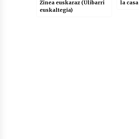
Zinea euskaraz (Ulibarri
la casa
euskaltegia)