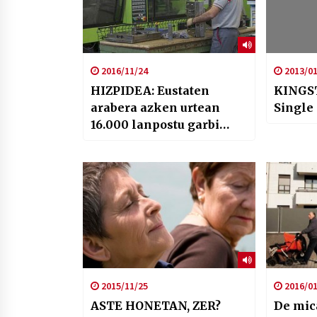
2016/11/24
2013/01
HIZPIDEA: Eustaten
KINGST
arabera azken urtean
Single
16.000 lanpostu garbi
sortu dira, datuak aztertu
ditugu Jon Bernat
Zubirirekin
2015/11/25
2016/01
ASTE HONETAN, ZER?
De mic