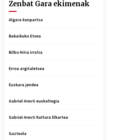
Zenbat Gara ekimenak
Algara konpartsa
Bakaikuko Etxea
Bilbo Hiria irratia
Erroa argitaletxea
Euskara jendea
Gabriel Aresti euskaltegia
Gabriel Aresti Kultura Elkartea
Gazteola