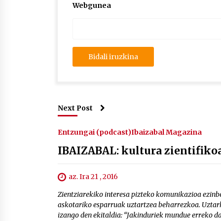
Webgunea
Next Post
Entzungai (podcast)
Ibaizabal Magazina
IBAIZABAL: kultura zientifiko
az. Ira 21 , 2016
Zientziarekiko interesa pizteko komunikazioa ezinbe
askotariko esparruak uztartzea beharrezkoa. Uztark
izango den ekitaldia: “Jakinduriek mundue erreko d