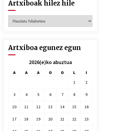
Artxiboak hilez hile
Artxiboak
hilez
hile
Artxiboa egunez egun
2026(e)ko abuztua
A
A
A
O
O
L
I
1
2
3
4
5
6
7
8
9
10
11
12
13
14
15
16
17
18
19
20
21
22
23