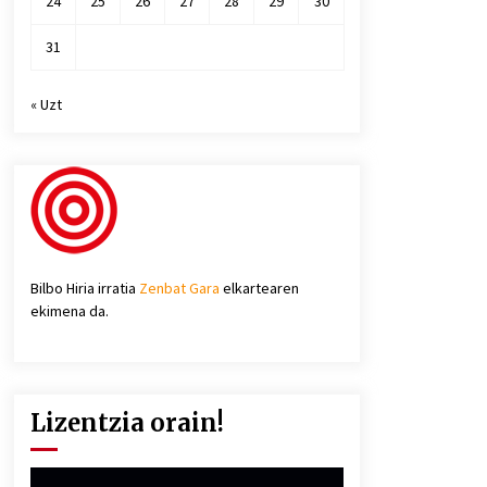
24
25
26
27
28
29
30
31
« Uzt
Bilbo Hiria irratia
Zenbat Gara
elkartearen
ekimena da.
Lizentzia orain!