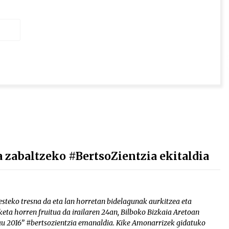
a zabaltzeko #BertsoZientzia ekitaldia
steko tresna da eta lan horretan bidelagunak aurkitzea eta
eta horren fruitua da irailaren 24an, Bilboko Bizkaia Aretoan
au 2016” #bertsozientzia emanaldia. Kike Amonarrizek gidatuko