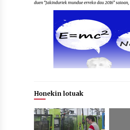
duen “Jakinduriek mundue erreko dau 2016” saioan, hi
Honekin lotuak