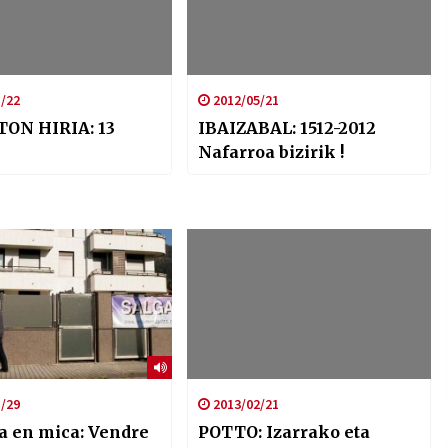
/22
2012/05/21
ON HIRIA: 13
IBAIZABAL: 1512-2012
Nafarroa bizirik !
/29
2013/02/21
a en mica: Vendre
POTTO: Izarrako eta