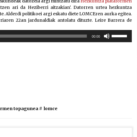
teskundeak datozela argi mintzatu dira
Hezkuntza plataformen
tzen ari da Heziberri aitzakian’. Datorren urtea hezkuntza
e. Alderdi politikoei argi eskatu diete LOMCEren aurka egitea.
riaren 22an jardunaldiak antolatu dituzte. Leire Barrera de
Erabili
00:00
gora/behera
gezi-
teklak
bolumena
igotzeko
edo
jaisteko.
ormen topagunea
#
lomce