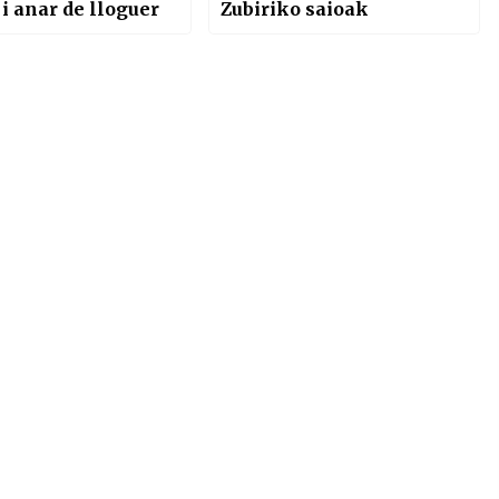
 i anar de lloguer
Zubiriko saioak