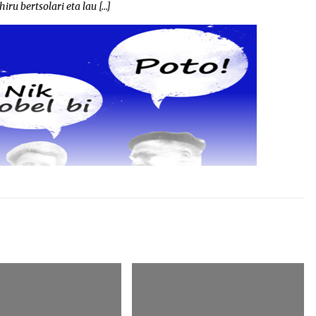
ru bertsolari eta lau […]