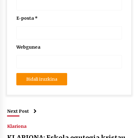
E-posta
*
Webgunea
Next Post
Klariona
KLARIONA: Eskola egutegia kristau