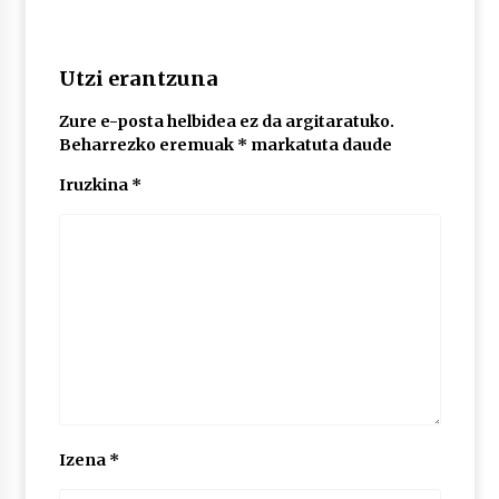
2026/07/03
MUSIBLA #297: Bide, Boards Of Canada, Somak,
Utzi erantzuna
Tiga, Twisted Teens, Underscores, Habia
2026/07/02
Zure e-posta helbidea ez da argitaratuko.
Beharrezko eremuak
*
markatuta daude
Iruzkina
*
Izena
*