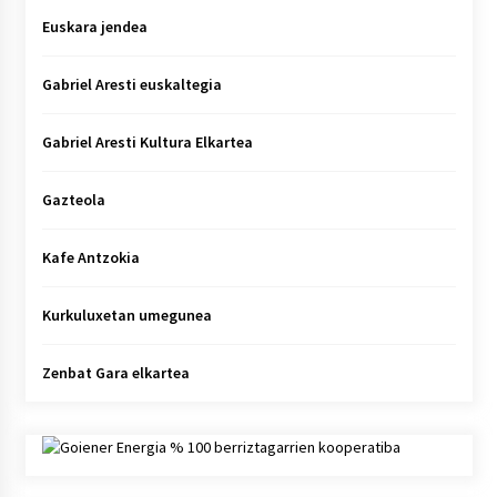
Euskara jendea
Gabriel Aresti euskaltegia
Gabriel Aresti Kultura Elkartea
Gazteola
Kafe Antzokia
Kurkuluxetan umegunea
Zenbat Gara elkartea