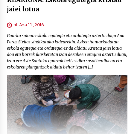
jaiei lotua
ol. Aza 11 , 2016
Gaurko saioan eskola egutegia eta ordutegia aztertu dugu Ana
Perez Steilas sindikatuko kidearekin. Azken hamarkadatan
eskola egutegia eta ordutegia ez da aldatu. Kristau jaiei lotua
doa eta horrek ikasketetan izan dezakeen eragina aztertu dugu,
izan ere Aste Santuko oporrak beti ez dira sasoi berdinean eta
eskolaren plangintzak aldatu behar izaten […]