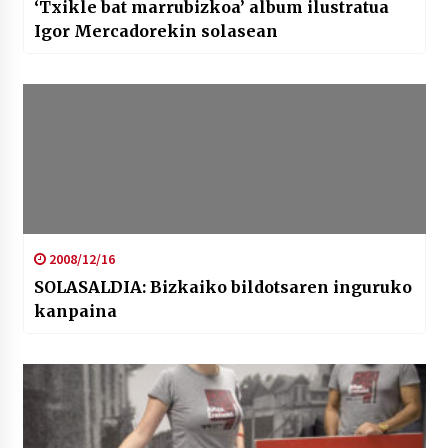
‘Txikle bat marrubizkoa’ album ilustratua
Igor Mercadorekin solasean
2008/12/16
SOLASALDIA: Bizkaiko bildotsaren inguruko
kanpaina