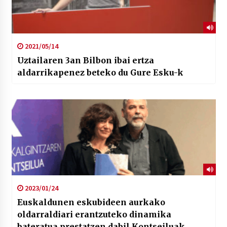
2021/05/14
Uztailaren 3an Bilbon ibai ertza
aldarrikapenez beteko du Gure Esku-k
2023/01/24
Euskaldunen eskubideen aurkako
oldarraldiari erantzuteko dinamika
bateratua prestatzen dabil Kontseiluak