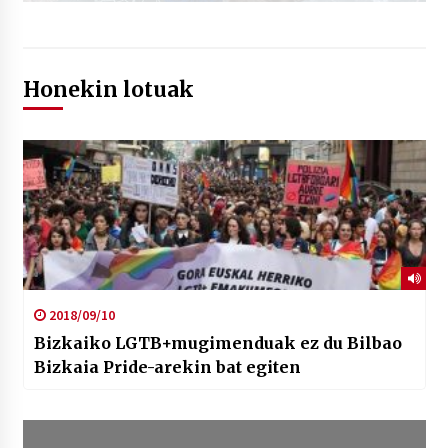
Honekin lotuak
2018/09/10
Bizkaiko LGTB+mugimenduak ez du Bilbao
Bizkaia Pride-arekin bat egiten