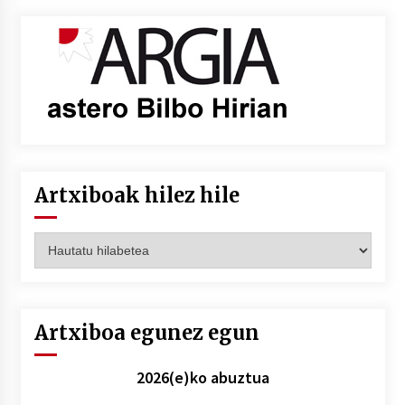
Artxiboak hilez hile
Artxiboak
hilez
hile
Artxiboa egunez egun
2026(e)ko abuztua