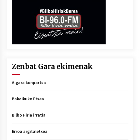
Zenbat Gara ekimenak
Algara konpartsa
Bakaikuko Etxea
Bilbo Hiria irratia
Erroa argitaletxea