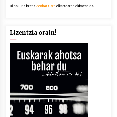
Bilbo Hiria irratia
Zenbat Gara
elkartearen ekimena da.
Lizentzia orain!