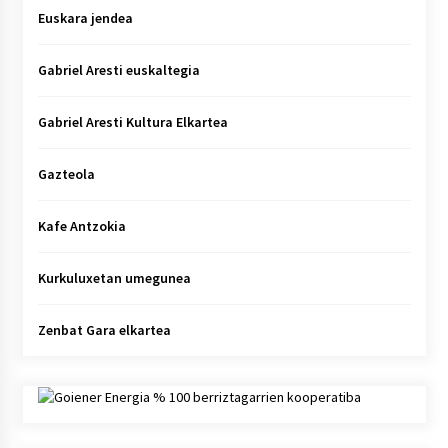
Euskara jendea
Gabriel Aresti euskaltegia
Gabriel Aresti Kultura Elkartea
Gazteola
Kafe Antzokia
Kurkuluxetan umegunea
Zenbat Gara elkartea