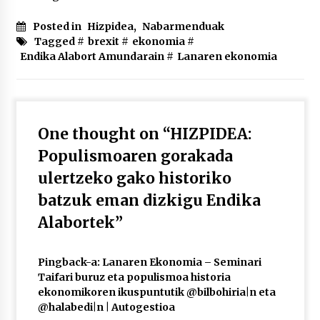
2026/07/03
Posted in
Hizpidea
,
Nabarmenduak
Tagged #
brexit
#
ekonomia
#
MUSIBLA #297: Bide, Boards Of Canada, Somak,
Tiga, Twisted Teens, Underscores, Habia
Endika Alabort Amundarain
#
Lanaren ekonomia
2026/07/02
One thought on “
HIZPIDEA:
Populismoaren gorakada
ulertzeko gako historiko
batzuk eman dizkigu Endika
Alabortek
”
Pingback-a:
Lanaren Ekonomia – Seminari
Taifari buruz eta populismoa historia
ekonomikoren ikuspuntutik @bilbohiria|n eta
@halabedi|n | Autogestioa