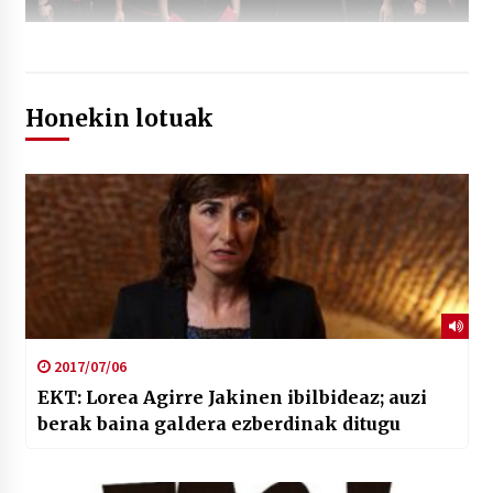
Honekin lotuak
2017/07/06
EKT: Lorea Agirre Jakinen ibilbideaz; auzi
berak baina galdera ezberdinak ditugu