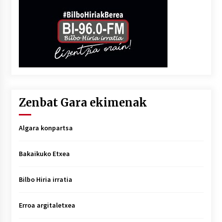
Zenbat Gara ekimenak
Algara konpartsa
Bakaikuko Etxea
Bilbo Hiria irratia
Erroa argitaletxea