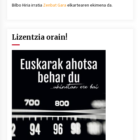
Bilbo Hiria irratia
Zenbat Gara
elkartearen ekimena da.
Lizentzia orain!