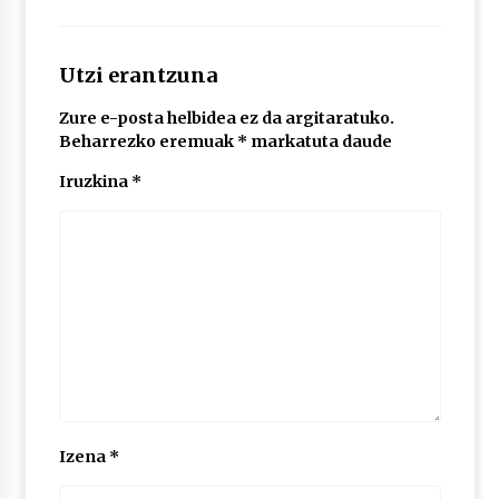
Utzi erantzuna
Zure e-posta helbidea ez da argitaratuko.
Beharrezko eremuak
*
markatuta daude
Iruzkina
*
Izena
*