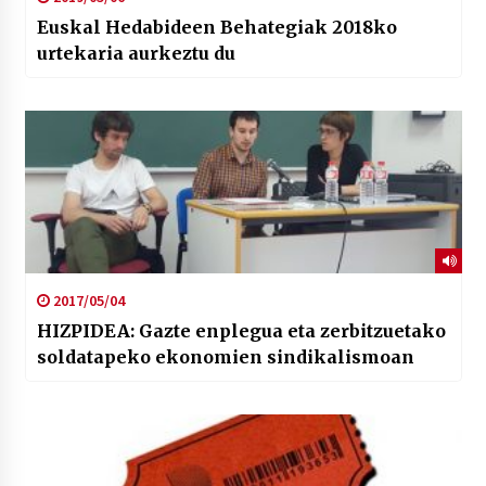
Euskal Hedabideen Behategiak 2018ko
urtekaria aurkeztu du
2017/05/04
HIZPIDEA: Gazte enplegua eta zerbitzuetako
soldatapeko ekonomien sindikalismoan