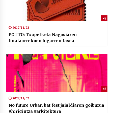
2017/11/23
POTTO: Txapelketa Nagusiaren
finalaurrekoen bigarren fasea
2022/11/09
No future Urban bat fest jaialdiaren goiburua
#hirigintza #arkitektura