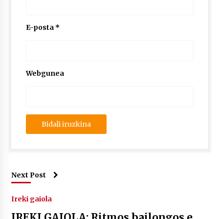
E-posta
*
Webgunea
Next Post
Ireki gaiola
IREKI GAIOLA: Ritmos bailongos e