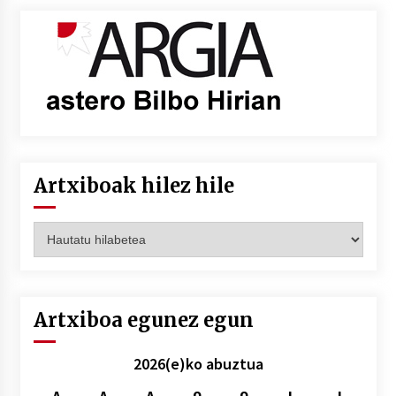
Artxiboak hilez hile
Artxiboak
hilez
hile
Artxiboa egunez egun
2026(e)ko abuztua
A
A
A
O
O
L
I