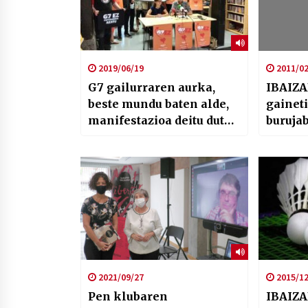
2019/06/19
2011/02
G7 gailurraren aurka,
IBAIZA
beste mundu baten alde,
gainet
manifestazioa deitu dute
buruja
larunbaterako
2021/09/27
2015/12
Pen klubaren
IBAIZA