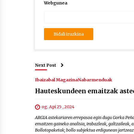
Webgunea
Next Post
Ibaizabal Magazina
Nabarmenduak
Hauteskundeen emaitzak aste
og. Api 25 , 2024
ARGIA astekariaren errepasoa egin dugu Gorka Peñ
emaitzen gaineko analisia, irabazleak, galtzaileak,
Bollotopaketak; bollo subjektua erdigunean jartzeaz