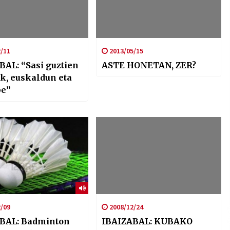
/11
2013/05/15
BAL: “Sasi guztien
ASTE HONETAN, ZER?
ik, euskaldun eta
be”
/09
2008/12/24
BAL: Badminton
IBAIZABAL: KUBAKO