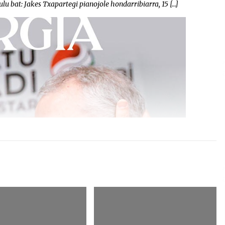
lu bat: Jakes Txapartegi pianojole hondarribiarra, 15 […]