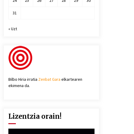
24
25
26
27
28
29
30
31
« Uzt
Bilbo Hiria irratia
Zenbat Gara
elkartearen
ekimena da.
Lizentzia orain!