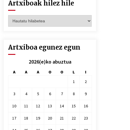
Artxiboak hilez hile
Artxiboak
hilez
hile
Artxiboa egunez egun
2026(e)ko abuztua
A
A
A
O
O
L
I
1
2
3
4
5
6
7
8
9
10
11
12
13
14
15
16
17
18
19
20
21
22
23