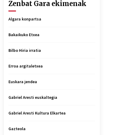
Zenbat Gara ekimenak
Algara konpartsa
Bakaikuko Etxea
Bilbo Hiria irratia
Erroa argitaletxea
Euskara jendea
Gabriel Aresti euskaltegia
Gabriel Aresti Kultura Elkartea
Gazteola