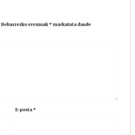
Beharrezko eremuak
*
markatuta daude
E-posta
*