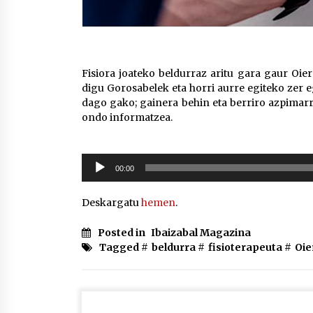
Fisiora joateko beldurraz aritu gara gaur Oie
digu Gorosabelek eta horri aurre egiteko zer e
dago gako; gainera behin eta berriro azpimarr
ondo informatzea.
Soinu
00:00
erreproduzigailua
Deskargatu
hemen
.
Posted in
Ibaizabal Magazina
Tagged #
beldurra
#
fisioterapeuta
#
Oie