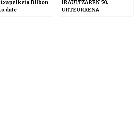
txapelketa Bilbon
IRAULTZAREN 50.
ko dute
URTEURRENA