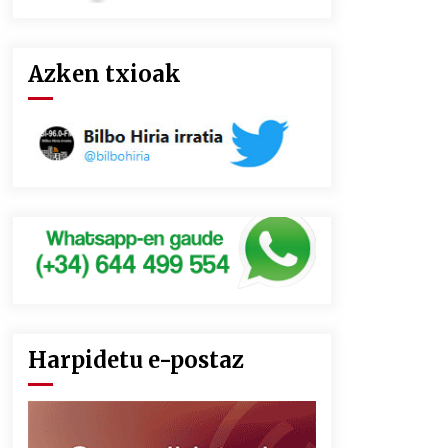
Azken txioak
Harpidetu e-postaz