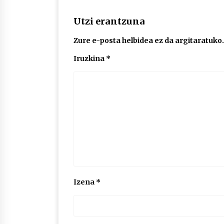
Utzi erantzuna
Zure e-posta helbidea ez da argitaratuko.
Iruzkina
*
Izena
*