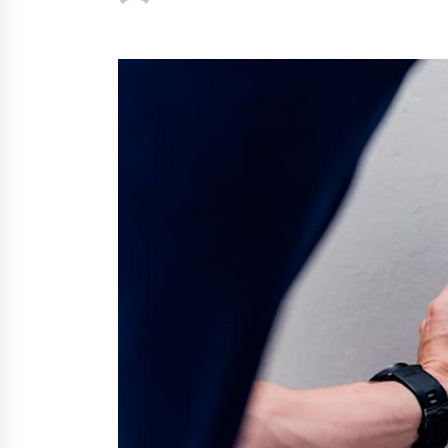
protagonista
2026/07/16
POTTO: San Pedro jaietako bertso-
saioa
2026/07/09
Auritz Iñurrietaren margoak
ikusgai Uribitarte40 aretoan
2026/07/03