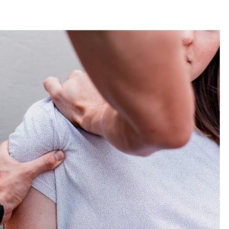
2026/07/15
Larunbatean Plentziako Itsas
Martxa ospatuko da
2026/07/07
SOINUGELA: Paul McCartney eta
Ringo Starr-en lan berriak
2026/07/03