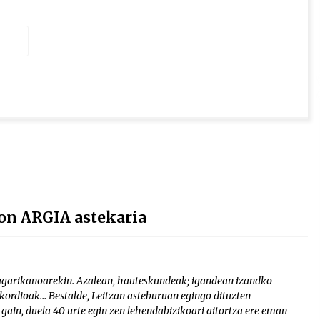
on ARGIA astekaria
agarikanoarekin. Azalean, hauteskundeak; igandean izandko
 akordioak… Bestalde, Leitzan asteburuan egingo dituzten
 gain, duela 40 urte egin zen lehendabizikoari aitortza ere eman