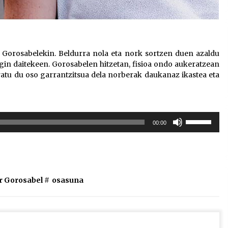
r Gorosabelekin. Beldurra nola eta nork sortzen duen azaldu
gin daitekeen. Gorosabelen hitzetan, fisioa ondo aukeratzean
atu du oso garrantzitsua dela norberak daukanaz ikastea eta
Erabili
00:00
gora/behera
gezi-
teklak
bolumena
igotzeko
r Gorosabel
#
osasuna
edo
jaisteko.