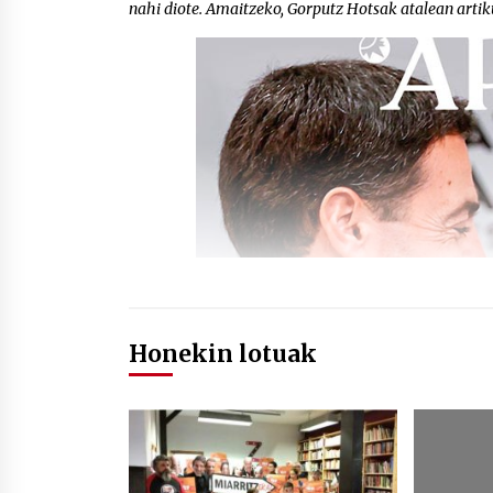
nahi diote. Amaitzeko, Gorputz Hotsak atalean artiku
Honekin lotuak