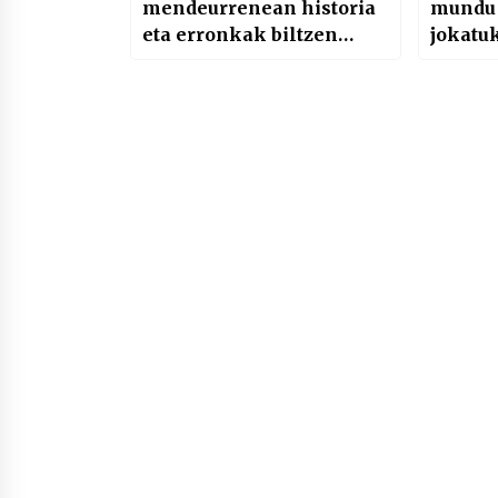
mendeurrenean historia
mundu 
eta erronkak biltzen
jokatu
dituen liburua euskara
ekarri du Euskal Pen
klubak