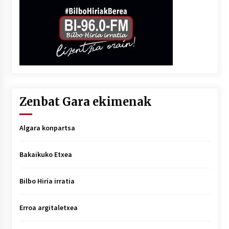
Zenbat Gara ekimenak
Algara konpartsa
Bakaikuko Etxea
Bilbo Hiria irratia
Erroa argitaletxea