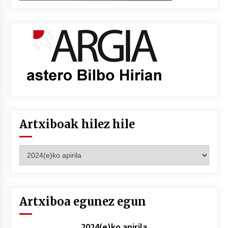
Artxiboak hilez hile
Artxiboak
hilez
hile
Artxiboa egunez egun
2024(e)ko apirila