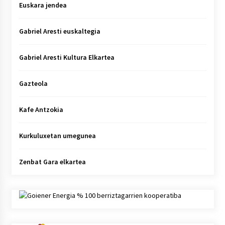
Euskara jendea
Gabriel Aresti euskaltegia
Gabriel Aresti Kultura Elkartea
Gazteola
Kafe Antzokia
Kurkuluxetan umegunea
Zenbat Gara elkartea