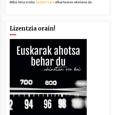
Bilbo Hiria irratia
Zenbat Gara
elkartearen ekimena da.
Lizentzia orain!